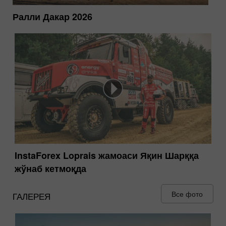
Ралли Дакар 2026
InstaForex Loprais жамоаси Яқин Шарққа
жўнаб кетмоқда
Все фото
ГАЛЕРЕЯ