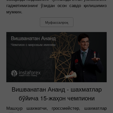
гаджетимизнинг ўзидан осон савдо қилишимиз
мумкин.
Муфассалроқ
Вишванатан Ананд - шахматлар
бўйича 15-жаҳон чемпиони
Машҳур шахматчи, гроссмейстер, шахматлар