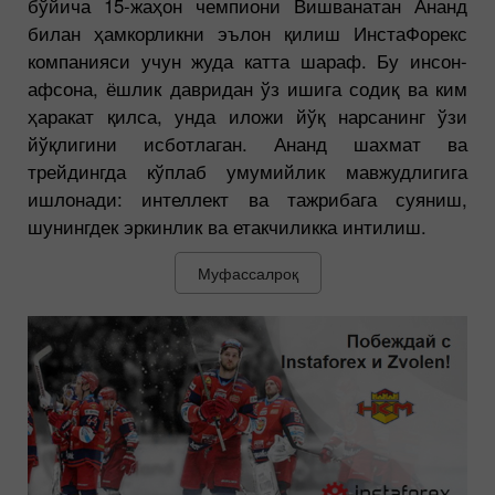
бўйича 15-жаҳон чемпиони Вишванатан Ананд
билан ҳамкорликни эълон қилиш ИнстаФорекс
компанияси учун жуда катта шараф. Бу инсон-
афсона, ёшлик давридан ўз ишига содиқ ва ким
ҳаракат қилса, унда иложи йўқ нарсанинг ўзи
йўқлигини исботлаган. Ананд шахмат ва
трейдингда кўплаб умумийлик мавжудлигига
ишлонади: интеллект ва тажрибага суяниш,
шунингдек эркинлик ва етакчиликка интилиш.
Муфассалроқ