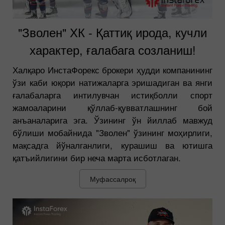
"Зволен" ХК - Қаттиқ ирода, кучли
характер, ғалабага созланиш!
Халқаро ИнстаФорекс брокери ҳудди компанининг
ўзи каби юқори натижаларга эришадиган ва янги
ғалабаларга интилувчан истиқболли спорт
жамоаларини қўллаб-қувватлашнинг бой
анъаналарига эга. Ўзининг ўн йиллаб мавжуд
бўлиши мобайнида "Зволен" ўзининг моҳирлиги,
мақсадга йўналганлиги, курашиш ва ютишга
қатъийлигини бир неча марта исботлаган.
Муфассалроқ