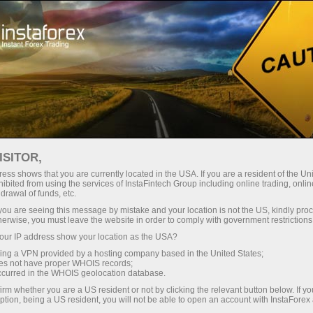
О компании
ИнстаСпорт
InstaForex Loprais Team
ISITOR,
InstaForex Loprais
ess shows that you are currently located in the USA. If you are a resident of the Uni
ibited from using the services of InstaFintech Group including online trading, online
drawal of funds, etc.
Team — Дакар
k you are seeing this message by mistake and your location is not the US, kindly pro
herwise, you must leave the website in order to comply with government restrictions
раллисининг кумуш
ur IP address show your location as the USA?
совриндори!
sing a VPN provided by a hosting company based in the United States;
oes not have proper WHOIS records;
occurred in the WHOIS geolocation database.
Куч, стратегия, натижа!
irm whether you are a US resident or not by clicking the relevant button below. If y
ption, being a US resident, you will not be able to open an account with InstaForex