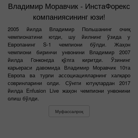
Владимир Моравчик - ИнстаФорекс
компаниясининг юзи!
2005 йилда Владимир Польшанинг очиқ
чемпионатини ютди, шу йилнинг ўзида у
Европанинг S-1 чемпиони бўлди. Жаҳон
чемпиони биринчи унвонини Владимир 2007
йилда Гонконгда қўлга киритди. Ўзининг
карьераси давомида Владимир Моравчик 10та
Европа ва турли ассоциацияларнинг халқаро
совринларини олди. Сўнгги ютуқлардан 2017
йилда Enfusion Live жаҳон чемпиони унвонини
олиш бўлди.
Муфассалроқ