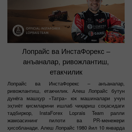
Лопрайс ва ИнстаФорекс –
анъаналар, ривожлантиш,
етакчилик
Лопрайс ва ИнстаФорекс – анъаналар,
ривожлантиш, етакчилик. Алеш Лопрайс бутун
дунёга машҳур «Татра» юк машиналари учун
эҳтиёт қисмларини ишлаб чиқариш соҳасидаги
тадбиркор, InstaForex Loprais Team ралли
жамоасининг пилоти ва PR-менежери
ҳисобланади. Алеш Лопрайс 1980 йил 10 январда