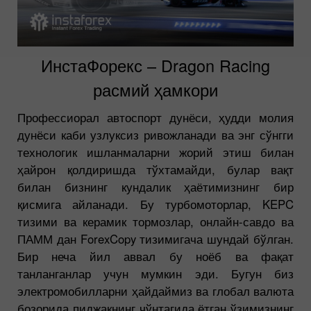
ИнстаФорекс – Dragon Racing
расмий ҳамкори
Профессиорал автоспорт дунёси, ҳудди молия
дунёси каби узлуксиз ривожланади ва энг сўнгги
технологик ишланмаларни жорий этиш билан
ҳайрон қолдиришда тўхтамайди, булар вақт
билан бизнинг кундалик ҳаётимизнинг бир
қисмига айланади. Бу турбомоторлар, KEPC
тизими ва керамик тормозлар, онлайн-савдо ва
ПАММ дан ForexCopy тизимигача шундай бўлган.
Бир неча йил аввал бу ноёб ва фақат
танланганлар учун мумкин эди. Бугун биз
электромобилларни ҳайдаймиз ва глобал валюта
бозорида пиджакнинг чўнтагида ётган ўзимизнинг