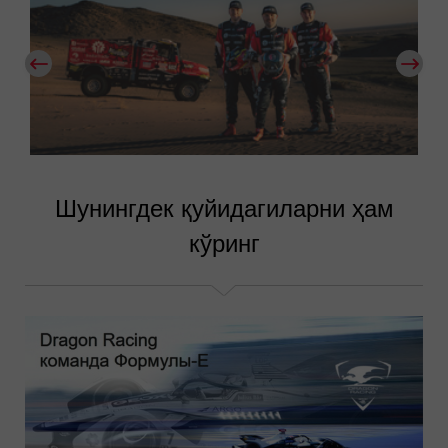
Шунингдек қуйидагиларни ҳам
кўринг