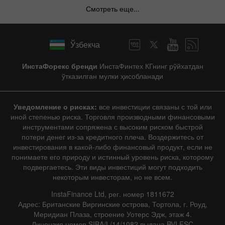
Смотреть еще...
Ўзбекча
ИнстаФорекс бренди
ИнстаФинтех КГнинг рўйхатдан
ўтказилган мулки ҳисобланади
Уведомление о рисках:
все инвестиции связаны с той или
иной степенью риска. Торговля производными финансовыми
инструментами сопряжена с высоким риском быстрой
потери денег из-за кредитного плеча. Воздержитесь от
инвестирования в какой-либо финансовый продукт, если не
понимаете его природу и истинный уровень риска, которому
подвергаетесь. Эти виды инвестиций могут подходить
некоторым инвесторам, но не всем.
InstaFinance Ltd, рег. номер 1811672
Адрес: Британские Виргинские острова, Тортола, г. Роуд,
Меридиан Плаза, строение Уотерс Эдж, этаж 4.
Лицензия номер SIBA/L/14/1082 выдана BVI FSC