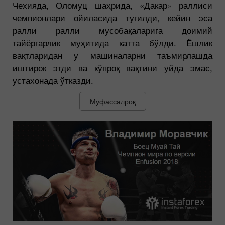
Чехияда, Оломуц шаҳрида, «Дакар» раллиси
чемпионлари ойиласида туғилди, кейин эса
ралли ралли мусобақаларига доимий
тайёргарлик муҳитида катта бўлди. Ёшлик
вақтларидан у машиналарни таъмирлашда
иштирок этди ва кўпроқ вақтини уйда эмас,
устахонада ўтказди.
Муфассалроқ