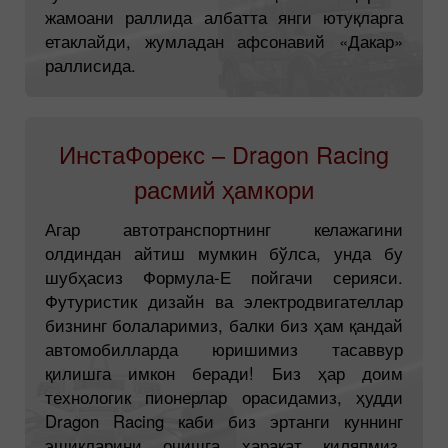
жамоани раллида албатта янги ютуқларга
етаклайди, жумладан афсонавий «Дакар»
раллисида.
ИнстаФорекс – Dragon Raсing
расмий ҳамкори
Агар автотранспортнинг келажагини
олдиндан айтиш мумкин бўлса, унда бу
шубҳасиз Формула-Е пойгачи серияси.
Футуристик дизайн ва электродвигателлар
бизнинг болаларимиз, балки биз ҳам қандай
автомобилларда юришимиз тасаввур
қилишга имкон беради! Биз ҳар доим
технологик пионерлар орасидамиз, ҳудди
Dragon Racing каби биз эртанги куннинг
эшикларини очишга ҳаракат қиляпмиз,