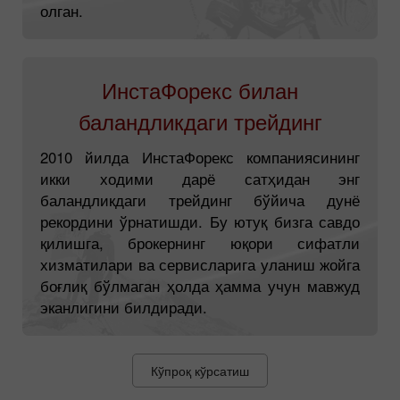
олган.
ИнстаФорекс билан
баландликдаги трейдинг
2010 йилда ИнстаФорекс компаниясининг
икки ходими дарё сатҳидан энг
баландликдаги трейдинг бўйича дунё
рекордини ўрнатишди. Бу ютуқ бизга савдо
қилишга, брокернинг юқори сифатли
хизматилари ва сервисларига уланиш жойга
боғлиқ бўлмаган ҳолда ҳамма учун мавжуд
эканлигини билдиради.
Кўпроқ кўрсатиш