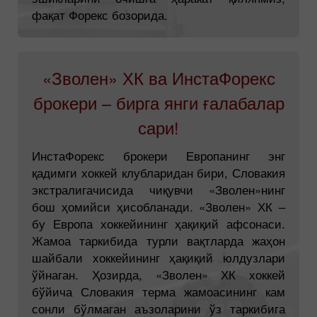
фақат Форекс бозорида.
«Зволен» ХК ва ИнстаФорекс
брокери – бирга янги ғалабалар
сари!
ИнстаФорекс брокери Европанинг энг
қадимги хоккей клубларидан бири, Словакия
экстралигачисида чиқувчи «Зволен»нинг
бош ҳомийси ҳисобланади. «Зволен» ХК –
бу Европа хоккейининг ҳақиқий афсонаси.
Жамоа таркибида турли вақтларда жаҳон
шайбали хоккейининг ҳақиқий юлдузлари
ўйнаган. Ҳозирда, «Зволен» ХК хоккей
бўйича Словакия терма жамоасининг кам
сонли бўлмаган аъзоларини ўз таркибига