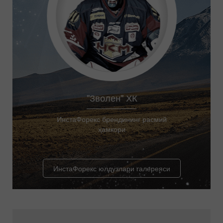
"Зволен" ХК
ИнстаФорекс брендининг расмий
ҳамкори
ИнстаФорекс юлдузлари галереяси