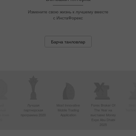
Снайбер бўл, ҳар ҳафта $1 500 ол!
Барча танловлар
ый
Лучшая
Most Innovative
Forex Broker Of
Best
вный
партнерская
Mobile Trading
The Year на
Techno
в Азии
программа 2020
Application
выставке Money
20
Expo Abu Dhabi
2025