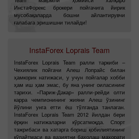
ИнстаФорекс брокери пойгачига йирик
мусобақаларда бошни айлантирувчи
ғалабага эришишни тилайди!
InstaForex Loprais Team
InstaForex Loprais Team ралли таркиби –
Чехиялик пойгачи Алеш Лопрайс билан
ҳамкорик натижаси, у учун пойгалар хобби
ҳам иш ҳам эмас, бу яна унинг оиласининг
тарихи. «Париж-Дакар» ралли-рейди олти
карра чемпионининг жияни Алеш ўзининг
йўлини унга етти ёш тўлганда танлаган.
InstaForex Loprais Team 2012 йилдан бери
ёрқин натижаларни кўрсатмоқда. Спорт
тажрибаси ва хатарга бориш қобилиятининг
кўпайтмаси ва вазиятни баҳолаш маҳорати