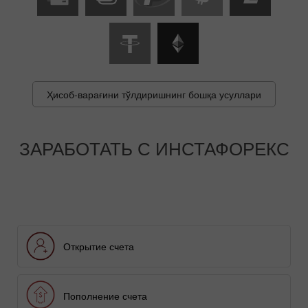
Ҳисоб-варағини тўлдиришнинг бошқа усуллари
ЗАРАБОТАТЬ С ИНСТАФОРЕКС
Открытие счета
Пополнение счета