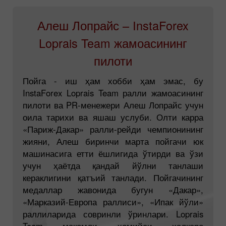
Алеш Лопрайс – InstaForex
Loprais Team жамоасининг
пилоти
Пойга - иш ҳам хобби ҳам эмас, бу
InstaForex Loprais Team ралли жамоасининг
пилоти ва PR-менежери Алеш Лопрайс учун
оила тарихи ва яшаш услуби. Олти карра
«Париж-Дакар» ралли-рейди чемпионининг
жияни, Алеш биринчи марта пойгачи юк
машинасига етти ёшлигида ўтирди ва ўзи
учун ҳаётда қандай йўлни танлаши
кераклигини қатъий танлади. Пойгачининг
медаллар жавонида бугун «Дакар»,
«Марказий-Европа раллиси», «Ипак йўли»
раллиларида совринли ўринлари. Loprais
Team мақомли ҳомийси халқаро