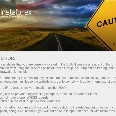
О компании
ISITOR,
Об ИнстаФорекс
ess shows that you are currently located in the USA. If you are a resident of the Uni
ibited from using the services of InstaFintech Group including online trading, online
drawal of funds, etc.
Бренд ИнстаФорекс был создан в 2007 году
k you are seeing this message by mistake and your location is not the US, kindly pro
и на данный момент стал выбором свыше
herwise, you must leave the website in order to comply with government restrictions
7 000 000 трейдеров по всему миру.
ur IP address show your location as the USA?
sing a VPN provided by a hosting company based in the United States;
oes not have proper WHOIS records;
occurred in the WHOIS geolocation database.
irm whether you are a US resident or not by clicking the relevant button below. If y
ption, being a US resident, you will not be able to open an account with InstaForex
и очиш