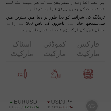
پر نئے اکاؤنٹ رجسٹریشن سے لے کر پیسے نکالنے
تک خدمات کی وسیع رینج فراہم کرنا ہے۔
ٹریڈنگ کی شرائط کو بجا طور پر دنیا میں بہترین میں
سےبسمجھا جاتا ہے۔ تاجروں کے پاس 300 سے زائد
مالی ٹول کی ایک بڑی تعداد تک رسائی ہے۔
فارکس
کموڈٹی
اسٹاک
مارکیٹ
مارکیٹ
مارکیٹ