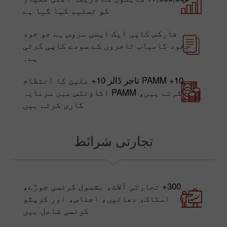
کو تسلیم کیا گیا ہے
فارکس کاپی ایک ایسی سروس ہے جو خود
بخود کامیاب تاجروں کے سودے کاپی کرتی
ہے۔
10+ PAMM تاجر ڈالر 10+ ملین کا انتظام
کرتے ہیں، PAMM اکاؤنٹس میں سرمایہ
کاری کرتے ہیں
تجارتی شرائط
300+ تجارتی آلات، بشمول کرنسی جوڑے،
اسٹاک، دھاتیں، اجناس، اور کرپٹو
کرنسی شامل ہیں