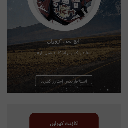
ایچ سی "ژوولِن"
انسٹا فاریکس برانڈ کا آفیشیل پارٹنر
انسٹا فاریکس اسٹارز گیلری
اکاؤنٹ کھولیں