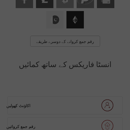
رقم جمع کروانے کے دوسرے طریقے
انسٹا فاریکس کے ساتھ کمائیں
اکاؤنٹ کھولیں
رقم جمع کروائیں