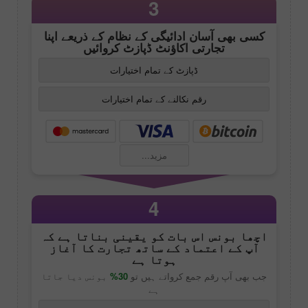
3
کسی بھی آسان ادائیگی کے نظام کے ذریعے اپنا
تجارتی اکاؤنٹ ڈپازٹ کروائیں
ڈپازٹ کے تمام اختیارات
رقم نکالنے کے تمام اختیارات
مزید...
4
اچھا بونس اس بات کو یقینی بناتا ہے کہ
آپ کے اعتماد کے ساتھ تجارت کا آغاز
ہوتا ہے
جب بھی آپ رقم جمع کرواتے ہیں تو
30%
بونس دیا جاتا
ہے