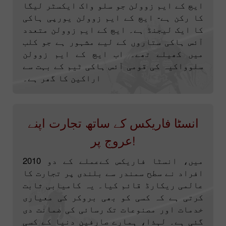
ایچ کے ایم زوولن جو سلو واک ایکسٹر لیگا
کا رکن ہے- ایچ کے ایم زوولن یورپی ہاکی
کا ایک لیجنڈ ہے۔ ایچ کے ایم زوولن متعدد
آئس ہاکی ستاروں کے لیے مشہور ہے جو کلب
میں کھیلے تھے۔ اب ایچ کے ایم زوولن
سلوواکیہ کی قومی آئس ہاکی ٹیم کے بہت سے
اراکین کا گھر ہے۔
انسٹا فاریکس کے ساتھ تجارت اپنے
عروج پر!
2010 میں، انسٹا فاریکس کےعملے کے دو
افراد نے سطح سمندر سے بلندی پر تجارت کا
عالمی ریکارڈ قائم کیا۔ یہ کامیابی ثابت
کرتی ہے کہ کسی کو بھی بروکر کی معیاری
خدمات اور مصنوعات تک رسائی کی ضمانت دی
گئی ہے۔ لہذا، ہمارے صارفین دنیا کے کسی