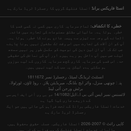
انسٹا فاریکس برانڈ
انسٹا فنٹیک گروپ کا رجسٹرڈ ٹریڈ مارک ہے
خطرے کا انکشاف:
تمام سرمایہ کاری میں کسی نہ کسی قسم کا
خطرہ ہوتا ہے۔ مالیاتی مشتق مصنوعات کی تجارت میں فائدہ
اٹھانے کی وجہ سے تیزی سے پیسہ ضائع ہونے کا خطرہ ہوتا ہے۔
آپ کو ان آلات کی تجارت میں اس وقت تک مشغول نہیں ہونا چاہئے
جب تک کہ آپ ان لین دین کی نوعیت کو مکمل طور پر نہیں سمجھ
لیتے جس میں آپ داخل ہو رہے ہیں، اور آپ کی نمائش کی حقیقی
حد۔ اس قسم کی سرمایہ کاری کچھ سرمایہ کاروں کے لیے موزوں
ہو سکتی ہے، لیکن یہ سب کے لیے نہیں ہیں۔
انسٹنٹ ٹریڈنگ لمیٹڈ، رجسٹرڈ نمبر 1811672
پتہ: چوتھی منزل، واٹر ایج بلڈنگ، میریڈیئن پلازہ، روڈ ٹاؤن، ٹورٹولا،
برٹش ورجن آئی لینڈ
لائسنس نمبر ایس آئی بی اے/ایل/14/1082 جو بی وی آئی ایف ایس سی
کے ذریعے جاری کیا گیا ہے
خدمات انسٹا فاریکس برانڈ کے تحت فراہم کی جاتی ہیں جو ایک
رجسٹرڈ ٹریڈ مارک ہے
کاپی رائٹ © 2007-2026 انسٹا فاریکس۔ جملہ حقوق محفوظ ہیں.
مالیاتی خدمات انسٹا فنٹیک گروپ فراہم کرتی ہیں۔