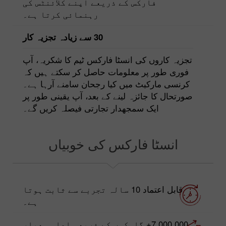
فارکس کے ذریعے اپنے کلائنٹس کی
رہنمائی کرتا ہے۔
30 سے زیادہ تجزیہ کار
تجزیہ کاروں کی انسٹا فارکس ٹیم کا شکریہ، آپ
فوری طور پر معلومات حاصل کر سکتے ہیں کہ
کرنسی مارکیٹ میں کیا رجحان سامنے آرہا ہے۔
صورتحال کا جائزہ لینے کے بعد، آپ یقینی طور پر
ایک سمجھدار تجارتی فیصلہ کریں گے۔
انسٹا فارکس کی خوبیاں
قابل اعتماد 10 سالہ تجربے سے ثابت ہوتا
ہے۔
7,000,000+ گاہکوں کے ذریعہ اعلی معیار