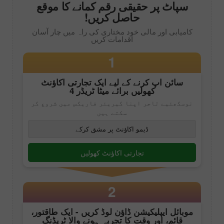
سپاٹ پر حقیقی رقم کمانے کا موقع
حاصل کریں!
کامیابی اور مالی خود مختاری کی راہ میں چار آسان
اقدامات کریں
1
سائن اپ کرنے کے لیے ایک تجارتی اکاؤنٹ
کھولیں برائے
میٹا ٹریڈر 4
نوسکھئیے تاجر اپنا کیریئر فاریکس میں شروع کر
سکتے ہیں
ڈیمو اکاؤنٹ پر مشق کرکے
تجارتی اکاؤنٹ کھولیں
2
موبائل ایپلیکیشن ڈاؤن لوڈ کریں - ایک طاقتور،
قائم، اور وقت کا تجربہ ہونے والا ٹریڈنگ