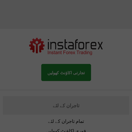
تجارتی اکاؤنٹ کھولیں
تاجران کے لئے
تمام تاجران کے لئے
فوری اکاؤنٹ کھولیں