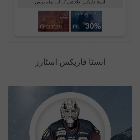
انسٹا فاریکس کلائنٹس کے لیے تمام بونس
ہر ڈپازٹ پر بونس
کلب
بونس
30%
انسٹا فاریکس اسٹارز