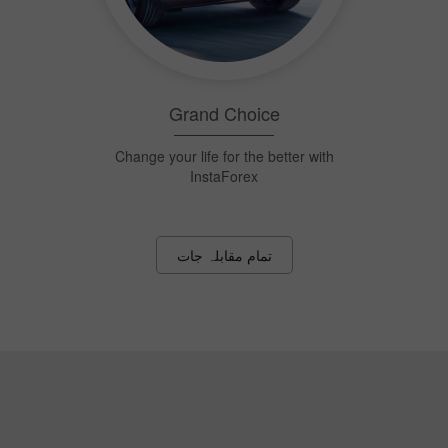
انسٹا فاریکس سنائپر
ایک بُل کی آنکھ کو نشانہ بنائیں اور ہر
ہفتے 1,500 ڈالر پائیں!
تمام مقابلہ جات