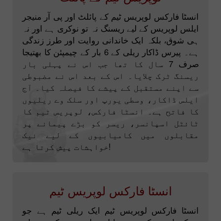
انسٹا فارکس لوپریس ٹیم کے پائلٹ اور پی آر منیجر
ایلس لوپریس کے لیے ریسنگ نہ تو نوکری ہے اور نہ
ہی شوق، بلکہ ایک خاندانی روایت اور طرز زندگی
ہے۔ پیرس ڈاکار ریلی کے 6 بار کے چیمپئن کا بھتیجا
صرف 7 سال کا تھا جب اس نے پہلی بار
ریسنگ ٹرک چلایا۔ اس کے بعد اس نے مضبوطی
سے اپنے مستقبل کے پیشے کا فیصلہ کیا۔ آج
ایلس ڈاکار، وسطی یورپ اور سلک وے ریلیوں
کا فاتح ہے۔ انسٹا فارکس، لوپریس ٹیم کا
ٹائٹل اسپانسر، ریسر کو بڑے پیمانے پر
مقابلوں میں کامیابیوں کے لیے نیک
خواہشات پیش کرتا ہے!
انسٹا فارکس لوپریس ٹیم
انسٹا فارکس لوپریس ٹیم ایک ریلی ٹیم ہے جو