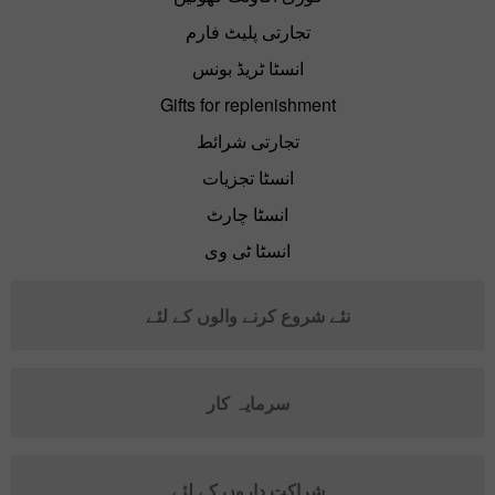
تجارتی پلیٹ فارم
انسٹا ٹریڈ بونس
Gifts for replenishment
تجارتی شرائط
انسٹا تجزیات
انسٹا چارٹ
انسٹا ٹی وی
نئے شروع کرنے والوں کے لئے
سرمایہ کار
شراکت داروں کے لئے