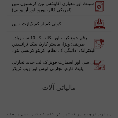
سینٹ اور معیاری اکاؤنٹس تین کرنسیوں میں
(امریکی ڈالر، یورو، اور آر یو بی)
کوئی کم از کم ڈپازٹ نہیں
رقم جمع کرنے اور نکالنے کے 10 سے زیادہ
طریقے: ویزا، ماسٹر کارڈ، بینک ٹرانسفر،
الیکٹرانک ادائیگی کے نظام، کرپٹو کرنسی بٹوے
پی سی اور اسمارٹ فونز کے لیے جدید تجارتی
پلیٹ فارم: تجارتی ایپس اور ویب ٹریڈر
مالیاتی آلات
ہماری ترجیح ہر کسٹمر کو کام کے کسی بھی مرحلے