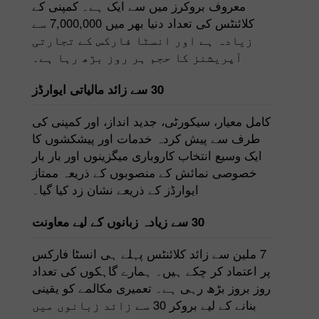
معروف بروکرز میں سے ایک ہے۔ کمپنی کے
کلائنٹس کی تعداد دنیا بھر میں 7,000,000 سے
زیادہ ہے اور انسٹا فارکس کے تجارتی
آپریشنز کا حجم ہر روز بڑھ رہا ہے۔
30 سے زائد مالیاتی ایوارڈز
کامل معیار، سیکورٹی، جدید انداز، اور کمپنی کی
طرف سے پیش کردہ خدمات اور پیشکشوں کا
ایک وسیع انتخاب کاروباری میگزینوں اور بار بار
خصوصی نمائش کے منصوبوں کے ذریعہ ممتاز
ایوارڈز کے ذریعے نشان زد کیا گیا۔
30 سے زیادہ زبانوں کے لیے معاونت
7 ملین سے زائد کلائنٹس پہلے ہی انسٹا فارکس
پر اعتماد کر چکے ہیں۔ ہمارے گاہکوں کی تعداد
روز بروز بڑھ رہی ہے۔ تعمیری مکالمے کو یقینی
بنانے کے لیے بروکر 30 سے زائد زبانوں میں