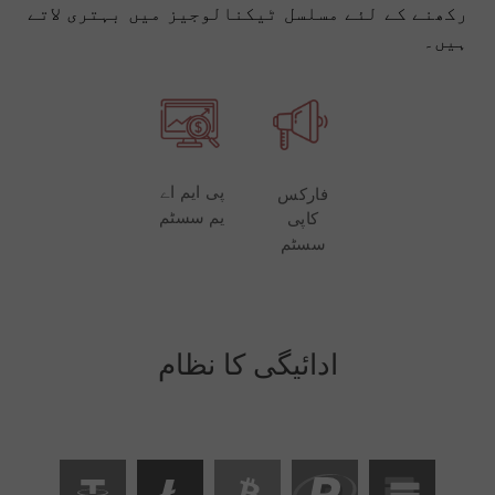
رکھنے کے لئے مسلسل ٹیکنالوجیز میں بہتری لاتے
ہیں۔
پی ایم اے
فارکس
یم سسٹم
کاپی
سسٹم
ادائیگی کا نظام