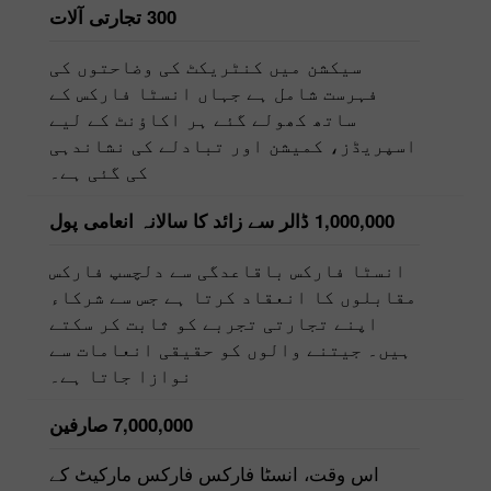
300 تجارتی آلات
سیکشن میں کنٹریکٹ کی وضاحتوں کی
فہرست شامل ہے جہاں انسٹا فارکس کے
ساتھ کھولے گئے ہر اکاؤنٹ کے لیے
اسپریڈز، کمیشن اور تبادلے کی نشاندہی
کی گئی ہے۔
1,000,000 ڈالر سے زائد کا سالانہ انعامی پول
انسٹا فارکس باقاعدگی سے دلچسپ فارکس
مقابلوں کا انعقاد کرتا ہے جس سے شرکاء
اپنے تجارتی تجربے کو ثابت کر سکتے
ہیں۔ جیتنے والوں کو حقیقی انعامات سے
نوازا جاتا ہے۔
7,000,000 صارفین
اس وقت، انسٹا فارکس فارکس مارکیٹ کے