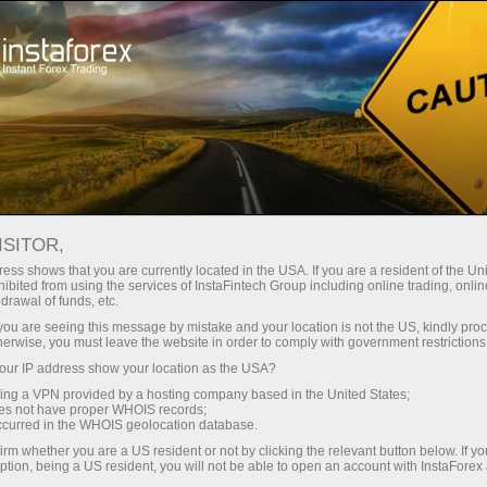
انسٹا فارکس کے بارے میں
ISITOR,
انسٹا فارکس کے بارے میں
ess shows that you are currently located in the USA. If you are a resident of the Uni
ibited from using the services of InstaFintech Group including online trading, online
drawal of funds, etc.
انسٹا فارکس برانڈ 2007 میں بنایا گیا تھا اور اس
k you are seeing this message by mistake and your location is not the US, kindly pro
وقت یہ 7,000,000 سے زیادہ تاجروں کا
herwise, you must leave the website in order to comply with government restrictions
اولین انتخاب ہے۔
ur IP address show your location as the USA?
sing a VPN provided by a hosting company based in the United States;
oes not have proper WHOIS records;
occurred in the WHOIS geolocation database.
irm whether you are a US resident or not by clicking the relevant button below. If y
ption, being a US resident, you will not be able to open an account with InstaForex
ئیں
تجا