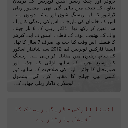
بروکر اور چیک ریسر ایلس لوپریس کے درمیان
تعاون کے نتیجے میں بنائی گئی تھی۔ مشہور ریلی
ڈرائیور کے لیے ریسنگ شوق اور پیشہ دونوں ہے۔
اس کے خاندان کی تاریخ نے اس کی زندگی کا پہلے
سے تعین کر رکھا تھا۔ ڈاکار ریلی کے 6 بار جیتنے
والے کے بھتیجے ہونے کے ناطے ، ایلس نے اپنے کیریئر
کا فیصلہ اس وقت کیا جب وہ صرف 7 سال کا تھا۔
انسٹا فارکس لوپریس ٹیم 2012 سے شاندار اسکور
کے ساتھ ریلیوں میں مقابلہ کر رہی ہے۔ ریسنگ
کے وسیع تجربے کے ساتھ لڑائی کے جذبے اور
صورتحال کا جائزہ لینے کی صلاحیت کے ساتھ، ٹیم
کسی بھی چیلنج کا مقابلہ کرے گی، بشمول
لیجنڈری ڈاکار ریلی چھاپے کے۔
انسٹا فارکس - ڈریگن ریسنگ کا
آفیشل پارٹنر ہے