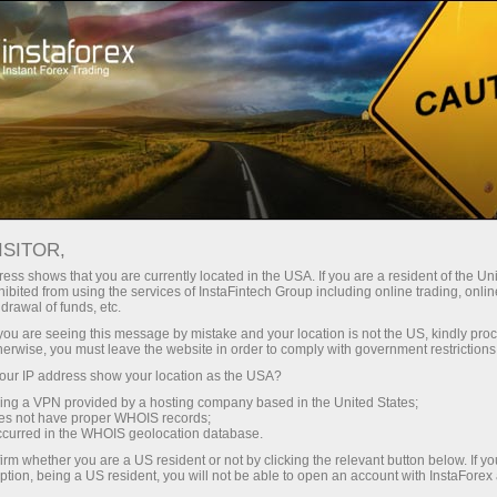
وانا
تجارتی پلیٹ فارم
فوری اکاونٹ کھولیں
سرمایہ کاروں کے
شراکت داروں کے
 آموز کے لیے
مہما
لیے
لئے
ISITOR,
ess shows that you are currently located in the USA. If you are a resident of the Uni
ہرست تلاش:
MetaTrader
,
Mobile
,
بونس
,
کریپٹو کرنسی
,
ڈیمو 
ibited from using the services of InstaFintech Group including online trading, online
drawal of funds, etc.
k you are seeing this message by mistake and your location is not the US, kindly pro
herwise, you must leave the website in order to comply with government restrictions
مقبول زمرے
ur IP address show your location as the USA?
sing a VPN provided by a hosting company based in the United States;
oes not have proper WHOIS records;
occurred in the WHOIS geolocation database.
irm whether you are a US resident or not by clicking the relevant button below. If y
ption, being a US resident, you will not be able to open an account with InstaForex