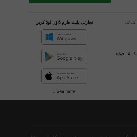
ے لئے
تجارتی پلیٹ فارم ڈاؤن لوڈ کریں
ے لئے فوائد
See more...
نے کی وجہ سے تیزی سے پیسہ ضائع ہونے کا خطرہ ہوتا