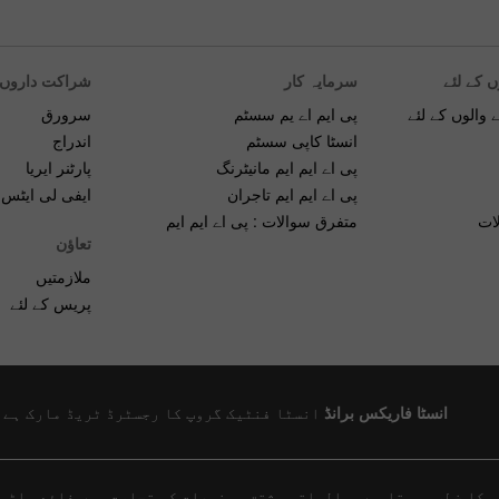
ں کے لئے
سرمایہ کار
شراکت داروں ک
 والوں کے لئے
پی ایم اے یم سسٹم
سرورق
انسٹا کاپی سسٹم
اندراج
پی اے ایم ایم مانیٹرنگ
پارٹنر ایریا
پی اے ایم ایم تاجران
ایفی لی ایٹس ک
ات
متفرق سوالات : پی اے ایم ایم
تعاؤن
ملازمتیں
پریس کے لئے
انسٹا فاریکس برانڈ
انسٹا فنٹیک گروپ کا رجسٹرڈ ٹریڈ مارک ہے
 کا خطرہ ہوتا ہے۔ مالیاتی مشتق مصنوعات کی تجارت میں فائدہ اٹھا