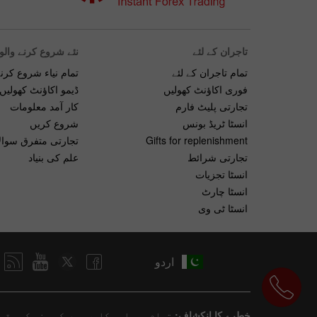
تاجران کے لئے
نئے شروع کرنے والو
تمام تاجران کے لئے
تمام نیاء شروع کرنے
فوری اکاؤنٹ کھولیں
ڈیمو اکاؤنٹ کھولیں
تجارتی پلیٹ فارم
کار آمد معلومات
انسٹا ٹریڈ بونس
شروع کریں
Gifts for replenishment
تجارتی متفرق سوال
تجارتی شرائط
علم کی بنیاد
انسٹا تجزیات
انسٹا چارٹ
انسٹا ٹی وی
اردو
خطرے کا انکشاف:
تمام سرمایہ کاری میں کسی نہ کسی قسم