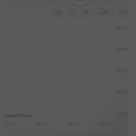
1M
1W
1D
H4
H1
M30
M15
M5
M1
لائن