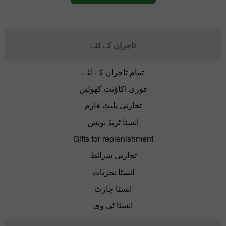
تاجران کے لئے
تمام تاجران کے لئے
فوری اکاؤنٹ کھولیں
تجارتی پلیٹ فارم
انسٹا ٹریڈ بونس
Gifts for replenishment
تجارتی شرائط
انسٹا تجزیات
انسٹا چارٹ
انسٹا ٹی وی