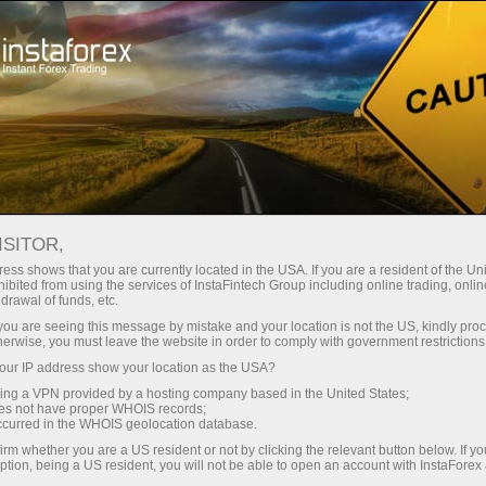
تاجروں کے لیے
تجارتی شرائط
تجارتی آلات
GBPUSD.FX
ISITOR,
ess shows that you are currently located in the USA. If you are a resident of the Uni
ibited from using the services of InstaFintech Group including online trading, online
GBPUSD.fx
drawal of funds, etc.
k you are seeing this message by mistake and your location is not the US, kindly pro
herwise, you must leave the website in order to comply with government restrictions
1.34569
%)
(
06 Aug 2026 19:23
ur IP address show your location as the USA?
sing a VPN provided by a hosting company based in the United States;
oes not have proper WHOIS records;
Sell
Buy
occurred in the WHOIS geolocation database.
1.34557
1.34569
irm whether you are a US resident or not by clicking the relevant button below. If y
ption, being a US resident, you will not be able to open an account with InstaForex