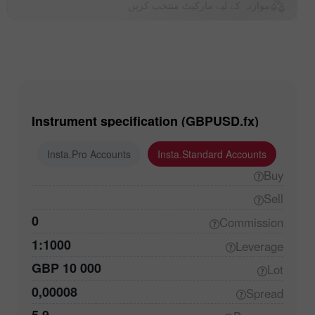
موازنہ کے لیے مارکیٹ منتخب کریں
Instrument specification (GBPUSD.fx)
ounts
Insta.Pro Accounts
Insta.Standard Accounts
Buy
Sell
0
Commission
1:1000
Leverage
GBP 10 000
Lot
0,00008
Spread