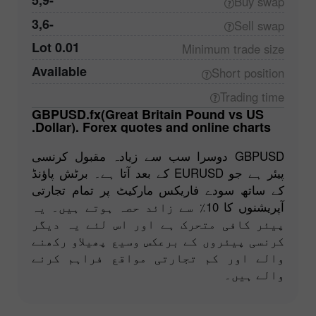
-5,9
Buy
swap
-3,6
Sell
swap
0.01 Lot
Minimum trade
size
Available
Short
position
Trading
time
GBPUSD.fx(Great Britain Pound vs US
Dollar). Forex quotes and online charts.
GBPUSD دوسرا سب سے زیادہ مقبول کرنسی
پیئر ہے جو EURUSD کے بعد آتا ہے۔ برٹش پاؤنڈ
کے ساتھ سودے فاریکس مارکیٹ پر تمام تجارتی
آپریشنوں کا 10٪ سے زائد حصہ ہوتے ہیں۔ یہ
پیئر کافی متحرک ہے اور اس لئے یہ دیگر
کرنسی پیئروں کے برعکس وسیع پھیلاو رکھنے
والے اور کم تجارتی مواقع فراہم کرنے
والے ہیں۔