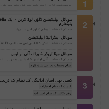
1
نوسکھئیے تاجر اپنا کیریئر فاریکس میں شروع
موبائل ایپلیکیشن ڈاؤن لوڈ کریں - ایک طاقت
2
پلیٹفارم
سسٹم کے تقاضے: ونڈوز 7 اور اس سے زیادہ
موبائل اینڈرائیڈ ایپلیکیشن
سسٹم کے تقاضے: انڈرائڈ 4.0 اور اس سے اعلی، 3G/Wi-Fi
موبائل
میٹا ٹریڈر 4
برائے آئی او ایس
سسٹم کے تقاضے: آئی او ایس 4.0 یا اس سے زیادہ، 3G/Wi-Fi
تمام دستیاب تجارتی پلیٹ فارم
کسی بھی آسان ادائیگی کے نظام کے ذریعے ا
3
ڈپازٹ کے تمام اختیارات
رقم نکالنے کے تمام اختیارات
اچھا بونس اس بات کو یقینی بناتا ہے