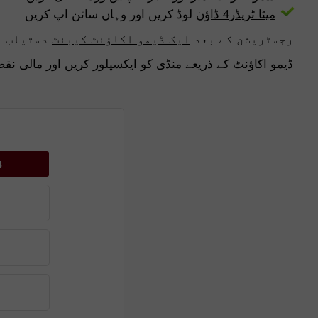
میٹا ٹریڈر4 ڈاؤن
لوڈ کریں اور وہاں سائن اپ کریں
رجسٹریشن کے بعد
ایک ڈیمو اکاؤنٹ کیبنٹ
دستیاب ہ
ڈیمو اکاؤنٹ کے ذریعے منڈی کو ایکسپلور کریں اور مالی نق
4