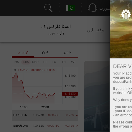
سپورٹ
انسٹا فارکس کے
ت
وقفہ لیں
بارے میں
شیئرز
کرپٹو
کرنسیاں
M5
M15
M30
H1
H4
D1
W1
DEAR V
C
1
.
1
5
2
3
0
+
0
.
0
0
0
1
0
(
+
0
.
0
1
%
)
Your IP addr
you are proh
deposit/with
If you thin
website. Ot
Why does yo
- you are u
- your IP d
- an error 
EURUSD.fx
1.15230
-0.00300
-0.26%
Please conf
the wrong o
GBPUSD.fx
1.34520
-0.00160
-0.12%