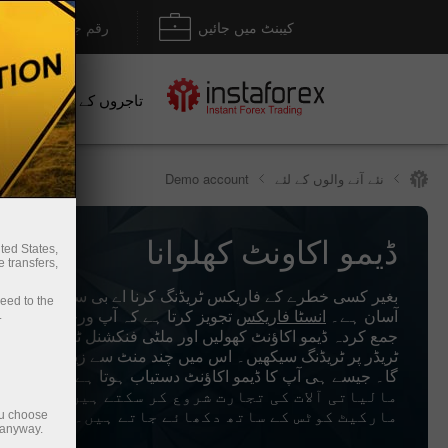
کیبنٹ میں جائیں
رقم جمع کروانا / نکل
تاجروں کے لیے
نو
نئے آنے والوں کے لئے
Demo account
ڈیمو اکاونٹ کھلوانا
ted States,
 transfers,
بغیر کسی خطرے کے فاریکس ٹریڈنگ کرنا اے بی سی کی طرح 
ceed to the
آسان ہے۔
انسٹا فاریکس
تجویز کرتا ہے کہ آپ ورچوئل رقم ک
.
جمع کردہ ڈیمو اکاؤنٹ کھولیں اور ملٹی فنکشنل ٹریڈنگ پلیٹ ف
ٹریڈر پر ٹریڈنگ سیکھیں۔ اس میں چند منٹ سے زیادہ وقت نہ
گا۔ جیسے ہی آ
مالیاتی آلات کی تجارت شروع کر سکتے ہیں جو آن لائ
مارکیٹ کوٹس کے ساتھ دکھائے جاتے ہیں۔
ou choose
 anyway.