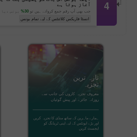
4
آغاز ہوتا ہے
جب بھی آپ رقم جمع کرواتے ہیں تو
30%
بونس دیا ج
انسٹا فاریکس کلائنٹس کے لیے تمام بونس
تازہ ترین
تجزیہ
معروف تجزیہ کاروں کی جانب سے
روزانہ جائزے اور پیش گوئیاں
ہمارے ماہرین کے ساتھ منڈی کا تجزیہ کریں
اور بڑے ایونٹس کے لیے اپنی ٹریڈنگ کو
ایجسٹ کریں