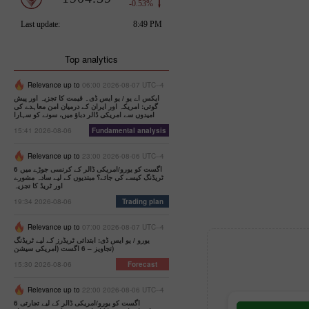
Top analytics
Relevance up to
06:00 2026-08-07 UTC--4
ایکس اے یو / یو ایس ڈی۔ قیمت کا تجزیہ اور پیش
گوئی: امریکہ اور ایران کے درمیان امن معاہدے کی
امیدوں سے امریکی ڈالر دباؤ میں، سونے کو سہارا
15:41 2026-08-06
Fundamental analysis
Relevance up to
23:00 2026-08-06 UTC--4
6 اگست کو یورو/امریکی ڈالر کے کرنسی جوڑے میں
ٹریڈنگ کیسے کی جائے؟ مبتدیوں کے لیے سادہ مشورے
اور ٹریڈ کا تجزیہ
19:34 2026-08-06
Trading plan
Relevance up to
07:00 2026-08-07 UTC--4
یورو / یو ایس ڈی: ابتدائی ٹریڈرز کے لیے ٹریڈنگ
تجاویز – 6 اگست (امریکی سیشن)
15:30 2026-08-06
Forecast
Relevance up to
22:00 2026-08-06 UTC--4
6 اگست کو یورو/امریکی ڈالر کے لیے تجارتی