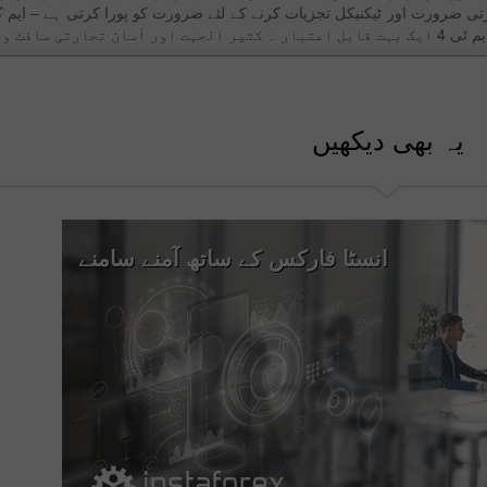
یہ بھی دیکھیں
انسٹا فارکس کے ساتھ آمنے سامنے