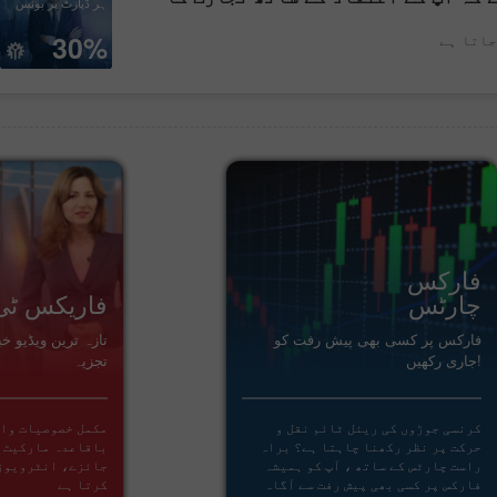
ہر ڈپازٹ پر بونس
کھولیں
کھولیں
30%
اتا ہے
فارکس
چارٹس
فاریکس ٹی
فارکس پر کسی بھی پیش رفت کو
تازہ ترین ویڈیو خب
جاری رکھیں!
تجزیہ
کرنسی جوڑوں کی ریئل ٹائم نقل و
مکمل خصوصیات وال
حرکت پر نظر رکھنا چاہتا ہے؟ براہ
باقاعدہ مارکیٹ 
راست چارٹس کے ساتھ ، آپ کو ہمیشہ
جائزے، انٹرویوز
فارکس پر کسی بھی پیش رفت سے آگاہ
کرتا ہے