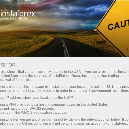
وانا
تجارتی پلیٹ فارم
فوری اکاونٹ کھولیں
سرمایہ کاروں کے
شراکت داروں کے
 آموز کے لیے
مہما
لیے
لئے
ISITOR,
ess shows that you are currently located in the USA. If you are a resident of the Uni
ibited from using the services of InstaFintech Group including online trading, online
drawal of funds, etc.
بالکل
k you are seeing this message by mistake and your location is not the US, kindly pro
ے ساتھ
herwise, you must leave the website in order to comply with government restrictions
ارم میٹا
ur IP address show your location as the USA?
یں لگے
sing a VPN provided by a hosting company based in the United States;
پ کا ڈیمو اکاؤنٹ دستیاب ہوتا ہے، آپ 300 سے زیادہ
oes not have proper WHOIS records;
ن
occurred in the WHOIS geolocation database.
irm whether you are a US resident or not by clicking the relevant button below. If y
ption, being a US resident, you will not be able to open an account with InstaForex