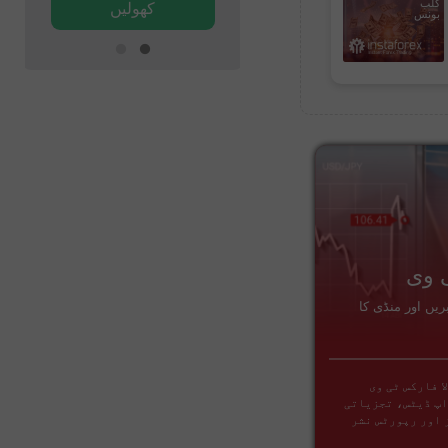
کلب
کھولیں
کھولیں
بونس
اقتصادی
 وی
کیلنڈر
ریں اور منڈی کا
فارکس کیلنڈر آپ کو مالیاتی
منڈیوں میں آنے والے واقعات سے
متعارف کراتا ہے۔
ا فارکس ٹی وی
معلوم کریں کہ مستقبل قریب میں کون
اپ ڈیٹس، تجزیاتی
سے ایونٹس، میکرو اکنامک ڈیٹا، اور
 اور رپورٹس نشر
مارکیٹ میں منتقل ہونے والی دیگر
معلومات آنے والی ہیں