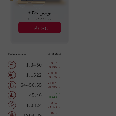
30% بونس
ہر جمع کرانے پر
مزید جانیں