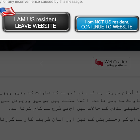
پ کا
y for any inconvenience caused by this message.
رقم نکلو
ک آسان طریقہ ہے کہ رقم کھونے کے خطرات کے بغیر پوزی
اؤنٹ سے بھی فائدہ اٹھا سکتے ہیں جس میں ورچوئل منی 
حقیقی منڈی کے حالات میں اچھی طرح سے کام کرتا ہے۔
 آپ کو رجسٹریشن کے تیز اور آسان طریقہ کار سے گزرنا