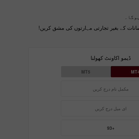
وگا۔
صانات کے بغیر تجارتی مہارتوں کی مشق کریں!
ڈیمو اکاونٹ کھولنا
MT5
MT