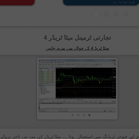
کیا جاتا ہے۔
تجارتی ٹرمینل میٹا ٹریڈر 4
میٹا ٹریڈ 4 کے حوالے سے مزید جانیں
ایف ڈی اور فیوچر ٹریڈنگ میں استعمال ہوتا ہے میٹا ٹریڈر کی مدد سے تاجر برو