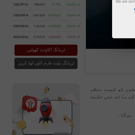
We are sorr
USDJPY.fx
158.457
+0.706
+0.45%
USDCHF.fx
0.81240
+0.00520
+0.64%
USDCAD.fx
1.40140
+0.00020
+0.01%
AUDUSD.fx
0.70310
-0.00260
-0.37%
ٹریڈنگ اکاؤنٹ کھولیں
ائیں
رقم جمع کروائیں
ٹریڈنگ پلیٹ فارم ڈاؤن لوڈ کریں
شوں کو کیسے منظم
کے ساتھ نئی حکمت
 ہوگا۔