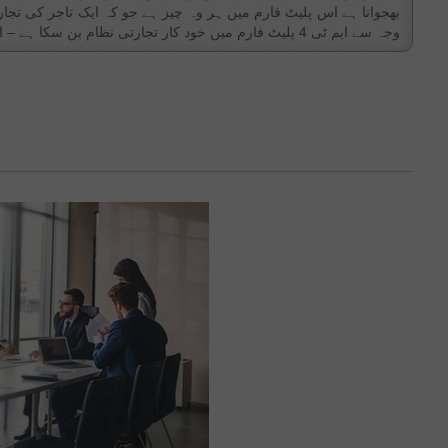
وجہ سے ایم ٹی 4 پلیٹ فارم میں خود کار تجارتی نظام بن سکا ہے – ایم ٹی 4 ایک بہت قابل اعتبار ۔ کثیر الجہت اور آسان تجارتی سافٹ وئیر ہے