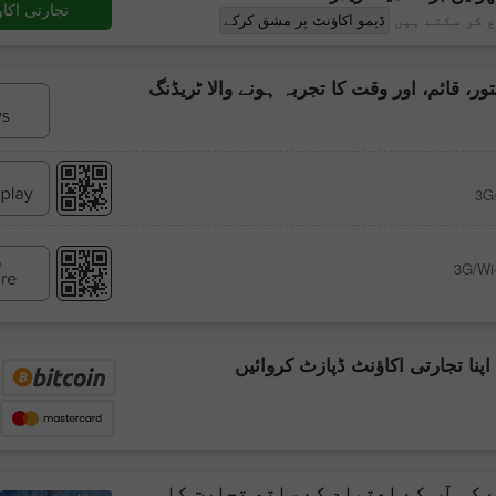
تجارتی اکا
 کر سکتے ہیں
ڈیمو اکاؤنٹ پر مشق کرکے
ور، قائم، اور وقت کا تجربہ ہونے والا ٹریڈنگ
پنا تجارتی اکاؤنٹ ڈپازٹ کروائیں
ایک اصل اکاؤنٹ
ایک ڈیمو اکاؤنٹ
کھولیں
کھولیں
 کہ آپ کے اعتماد کے ساتھ تجارت کا