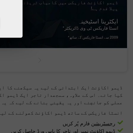
ڈیمو اکاؤنٹ فاریکس میں کامیاب ٹریڈنگ کی طرف آ
پہلا قدم ہے!
ایکٹرینا اسٹیخینہ
انسٹا فاریکس ٹی وی ڈائریکٹر*
2009 سے انسٹا فاریکس کے ساتھ*
ڈیمو اکاؤنٹ ایک ابتدائی کے لیے یہ سیکھنے کا ای
کیا جائے۔ اس کے علاوہ، سمجھدار تاجر ایک ڈیمو اک
عملی کو جانچنے اور یہ یقینی بنانے کے لیے کہ یہ 
انسٹا فاریکس کے ساتھ ڈیمو اکاؤنٹ کھولنے کے لیے
رجسٹریشن
فارم پُر کریں
ڈیمو اکاؤنٹ نمبر اور تاجر کا پاس ورڈ حاصل کریں