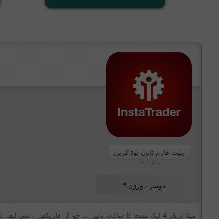
پلیٹ فارم ڈاون لوڈ کریں
ونڈوز کے لئے
دوسرے ورژن
میٹا ٹریڈر 4 ایک مفت کا سافٹ وئیر ہے جو کہ فاریکس ، سی 