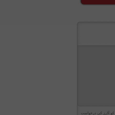
کر کو آڈرز کی درخواست