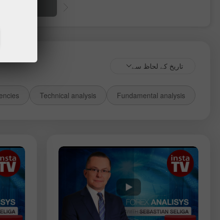
thdrawal
تاریخ کے لحاظ سے
encies
Technical analysis
Fundamental analysis
انسٹرومِنٹ:
USDCAD
USDCHF
GBPUSD
EURUSD
Gold
Silver
EURNZD
NZDUSD