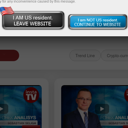
y for any inconvenience caused by this message.
 demo account
Deposit money
Money wi
Trend Line
Crypto-curr
فلٹر کو
EURGBP
GBPJPY
AUDUSD
USDJPY