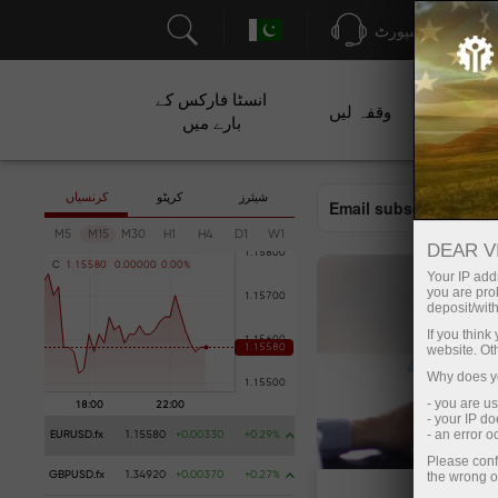
سپورٹ
انسٹا فارکس کے
ت
وقفہ لیں
بارے میں
شیئرز
کرپٹو
کرنسیاں
Email subscription
M5
M15
M30
H1
H4
D1
W1
DEAR V
C
1
.
1
5
5
8
0
0
.
0
0
0
0
0
0
.
0
0
%
Your IP addr
you are proh
deposit/with
If you thin
website. Ot
Why does yo
- you are u
- your IP d
- an error 
EURUSD.fx
1.15580
+0.00330
+0.29%
Please conf
the wrong o
GBPUSD.fx
1.34920
+0.00370
+0.27%