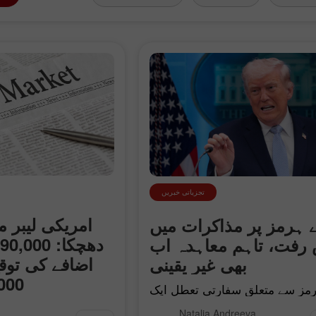
تجزیاتی خبریں
امریکی لیبر م
ئے ہرمز پر مذاکرات میں
رفت، تاہم معاہدہ اب
اضافے کی توق
بھی غیر یقینی
23,000 
ہرمز سے متعلق سفارتی تعطل ایک
کن مرحلے میں داخل ہو چکا ہے۔
امریکی بیورو آف لی
Natalia Andreeva