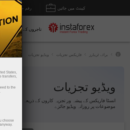
کیبنٹ میں جائیں
رقم جمع کروانا / نکل
تاجروں کے لیے
نو
برائے ٹریڈرز
فاریکس تجزیات
ویڈیو تجزیات
ted States,
 transfers,
ویڈیو تجزیات
ceed to the
.
انسٹا فاریکس کے پیشہ ور تجزیہ کاروں کے ذریعہ تیار کردہ گر
موضوعات پر روزانہ ویڈیو جائزے
ou choose
 anyway.