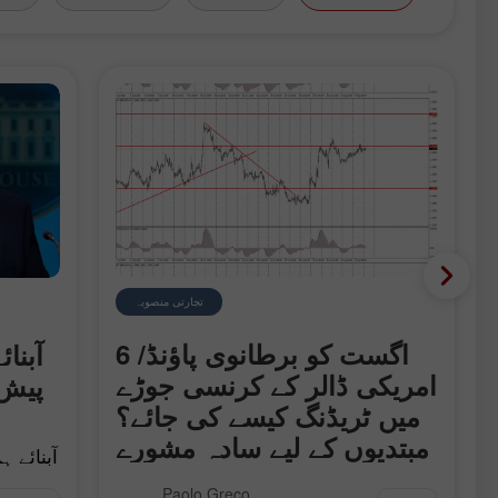
تجارتی منصوبہ
 ڈالر
6 اگست کو برطانوی پاؤنڈ/
آبنا
امریکی ڈالر کے کرنسی جوڑے
پیش 
میں ٹریڈنگ کیسے کی جائے؟
مبتدیوں کے لیے سادہ مشورے
آبنائے 
اور ٹریڈ کا جائزہ
فیصلہ 
بدھ کے روز برطانوی پاؤنڈ/امریکی ڈالر
Paolo Greco