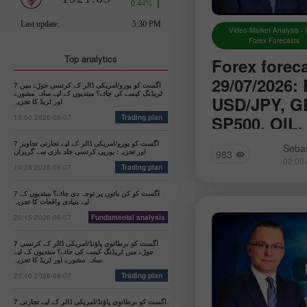
Video Market Analysis - 
Forex Forecasts
Top analytics
Forex forec
29/07/2026:
7 اگست کو یورو/امریکی ڈالر کے کرنسی جوڑے میں
ٹریڈنگ کیسے کی جائے؟ مبتدیوں کے لیے سادہ مشورے
USD/JPY, G
اور ٹریڈ کا تجزیہ
SP500, OIL,
19:50 2026-08-07
Trading plan
We introduce you t
7 اگست کو یورو/امریکی ڈالر کے لیے تجارتی تجاویز
Sebas
اور تجزیہ: یورپی کرنسی جلد بازی سے گریزاں
983
section of Forex a
19:39 2026-08-07
Trading plan
will find reviews f
up-to-date monitori
7 اگست کو کن باتوں پر توجہ دی جائے؟ مبتدیوں کے
information as well
لیے بنیادی واقعات کا تجزیہ
forecasts
20:15 2026-08-07
Fundamental analysis
7 اگست کو برطانوی پاؤنڈ/امریکی ڈالر کے کرنسی
جوڑے میں ٹریڈنگ کیسے کی جائے؟ مبتدیوں کے لیے
سادہ مشورے اور ٹریڈ کا تجزیہ
20:10 2026-08-07
Trading plan
7 اگست کو برطانوی پاؤنڈ/امریکی ڈالر کے لیے تجارتی