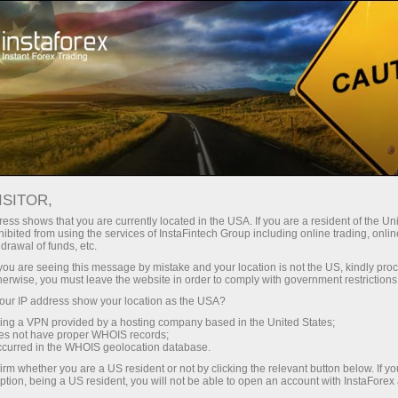
وانا
تجارتی پلیٹ فارم
فوری اکاونٹ کھولیں
سرمایہ کاروں کے
شراکت داروں کے
 آموز کے لیے
مہما
لیے
لئے
Analytics in Telegram
ISITOR,
ess shows that you are currently located in the USA. If you are a resident of the Uni
ibited from using the services of InstaFintech Group including online trading, online
drawal of funds, etc.
k you are seeing this message by mistake and your location is not the US, kindly pro
herwise, you must leave the website in order to comply with government restrictions
ur IP address show your location as the USA?
م ترین
sing a VPN provided by a hosting company based in the United States;
oes not have proper WHOIS records;
occurred in the WHOIS geolocation database.
irm whether you are a US resident or not by clicking the relevant button below. If y
ption, being a US resident, you will not be able to open an account with InstaForex