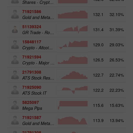
Shares - Crypto 50
71921586
132.1
32.10%
17
Gold and Metals 25
51139324
131.4
31.39%
12
GR Trade - RoboTRADE24
15848117
129.0
29.03%
15
Crypto - Altcoins 25
71921594
126.5
26.53%
16
Crypto - Major crypto 25
21791308
122.7
22.74%
13
ATS Stock Resources
71925090
122.2
22.23%
14
ATS Stock IT
5825097
115.6
15.63%
19
Mega Pips
71921587
113.9
13.94%
15
Gold and Metals 50
21791308