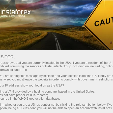
سرمایہ کاروں کے لیے
فاریکس کاپی سسٹم
مانیٹرنگ
FOREXCOPY MONITORING
ISITOR,
FROM INSTAFOREX
ess shows that you are currently located in the USA. If you are a resident of the Uni
ibited from using the services of InstaFintech Group including online trading, online
drawal of funds, etc.
k you are seeing this message by mistake and your location is not the US, kindly pro
herwise, you must leave the website in order to comply with government restrictions
تجارتی اکاؤنٹ کھولیں
ur IP address show your location as the USA?
sing a VPN provided by a hosting company based in the United States;
oes not have proper WHOIS records;
ڈیمو اکاؤنٹ کھولیں
occurred in the WHOIS geolocation database.
irm whether you are a US resident or not by clicking the relevant button below. If y
ption, being a US resident, you will not be able to open an account with InstaForex