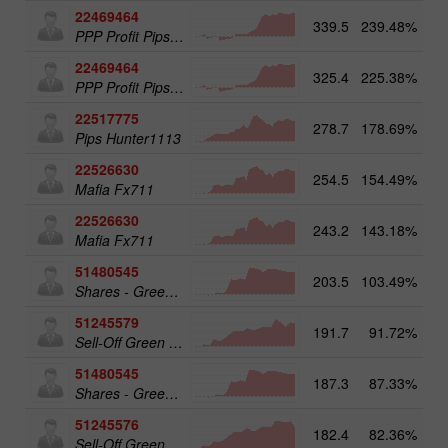
22469464
339.5
239.48%
13
PPP Profit Pips Plus
22469464
325.4
225.38%
PPP Profit Pips Plus
22517775
278.7
178.69%
14
Pips Hunter1113
22526630
254.5
154.49%
Mafia Fx711
22526630
243.2
143.18%
14
Mafia Fx711
51480545
203.5
103.49%
19
Shares - Green Energy 25
51245579
191.7
91.72%
20
Sell-Off Green Energy 50
51480545
187.3
87.33%
Shares - Green Energy 25
51245576
182.4
82.36%
Sell-Off Green Energy 25