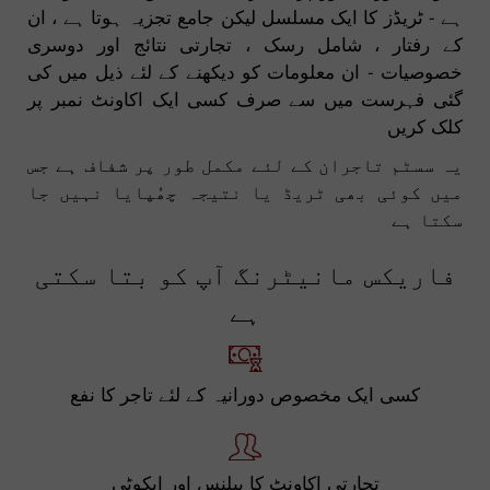
ہے - ٹریڈز کا ایک مسلسل لیکن جامع تجزیہ ہوتا ہے ، ان
کے رفتار ، شامل رسک ، تجارتی نتائج اور دوسری
خصوصیات - ان معلومات کو دیکھنے کے لئے ذیل میں کی
گئی فہرست میں سے صرف کسی ایک اکاونٹ نمبر پر
کلک کریں
یہ سسٹم تاجران کے لئے مکمل طور پر شفاف ہے جس
میں کوئی بھی ٹریڈ یا نتیجہ چھُپایا نہیں جا
سکتا ہے
فاریکس مانیٹرنگ آپ کو بتا سکتی
ہے
کسی ایک مخصوص دورانیہ کے لئے تاجر کا نفع
تجارتی اکاونٹ کا بیلنس اور ایکوٹی