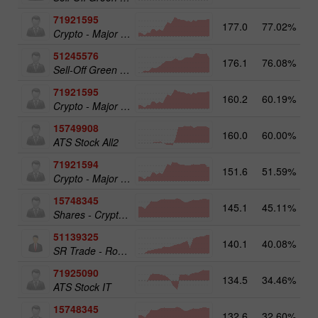
71921595
177.0
77.02%
20
Crypto - Major crypto 50
51245576
176.1
76.08%
19
Sell-Off Green Energy 25
71921595
160.2
60.19%
Crypto - Major crypto 50
15749908
160.0
60.00%
17
ATS Stock All2
71921594
151.6
51.59%
Crypto - Major crypto 25
15748345
145.1
45.11%
Shares - Crypto 50
51139325
140.1
40.08%
13
SR Trade - RoboTRADE24
71925090
134.5
34.46%
ATS Stock IT
15748345
132.6
32.60%
19