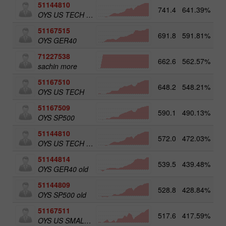
51144810
741.4
641.39%
4
OYS US TECH old
51167515
691.8
591.81%
5
OYS GER40
71227538
662.6
562.57%
3
sachin more
51167510
648.2
548.21%
OYS US TECH
51167509
590.1
490.13%
5
OYS SP500
51144810
572.0
472.03%
OYS US TECH old
51144814
539.5
439.48%
5
OYS GER40 old
51144809
528.8
428.84%
5
OYS SP500 old
51167511
517.6
417.59%
5
OYS US SMALL CAPS