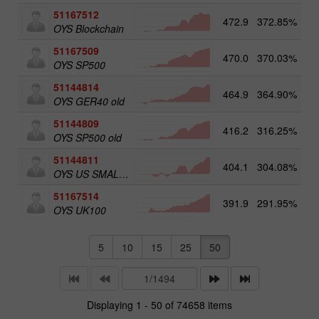
51167512
472.9
372.85%
5
OYS Blockchain
51167509
470.0
370.03%
OYS SP500
51144814
464.9
364.90%
OYS GER40 old
51144809
416.2
316.25%
OYS SP500 old
51144811
404.1
304.08%
5
OYS US SMALL CAPS old
51167514
391.9
291.95%
5
OYS UK100
5
10
15
25
50
Displaying 1 - 50 of 74658 items