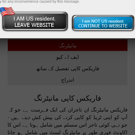
y for any inconvenience caused by this message.
فاریکس کاپی
بہترین 5 تاجران
مانیٹرنگ
ایف اے کیو
فاریکس کاپی تفصیل کے ساتھ
اندراج
فاریکس کاپی مانیٹرنگ
فاریکس مانیٹرنگ ان تاجران کی ایک فہرست ہے جو کہ
آپ کو اپنی ٹریڈ کو کاپی کرنے کی پیش کش دیتے ہیں -
جو نہی کوئی تاجر اس سسٹم میں شامل ہوتا ہے اس کا
اکاونٹ فوری طور پر مانیٹرنگ لسٹ میں شامل ہو جاتا