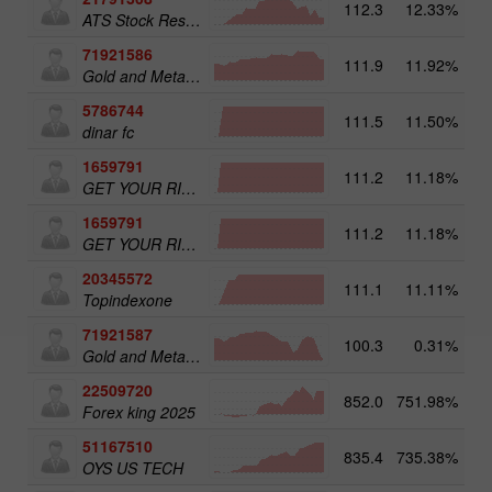
112.3
12.33%
ATS Stock Resources
71921586
111.9
11.92%
Gold and Metals 25
5786744
111.5
11.50%
16
dinar fc
1659791
111.2
11.18%
31
GET YOUR RICHES ORG.1
1659791
111.2
11.18%
GET YOUR RICHES ORG.1
20345572
111.1
11.11%
20
Topindexone
71921587
100.3
0.31%
Gold and Metals 50
22509720
852.0
751.98%
4
Forex king 2025
51167510
835.4
735.38%
5
OYS US TECH