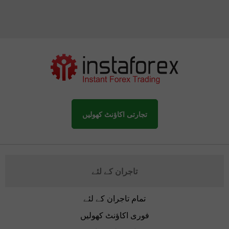
تجارتی اکاؤنٹ کھولیں
تاجران کے لئے
تمام تاجران کے لئے
فوری اکاؤنٹ کھولیں