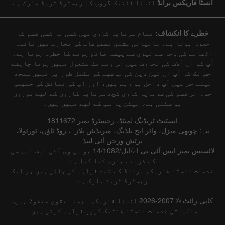
انسٹا فاریکس برانڈ
انسٹا فنٹیک گروپ کا رجسٹرڈ ٹریڈ مارک ہے
خطرے کا انکشاف:
تمام سرمایہ کاری میں کسی نہ کسی قسم کا
خطرہ ہوتا ہے۔ مالیاتی مشتق مصنوعات کی تجارت میں فائدہ
اٹھانے کی وجہ سے تیزی سے پیسہ ضائع ہونے کا خطرہ ہوتا ہے۔
آپ کو ان آلات کی تجارت میں اس وقت تک مشغول نہیں ہونا چاہئے
جب تک کہ آپ ان لین دین کی نوعیت کو مکمل طور پر نہیں سمجھ
لیتے جس میں آپ داخل ہو رہے ہیں، اور آپ کی نمائش کی حقیقی
حد۔ اس قسم کی سرمایہ کاری کچھ سرمایہ کاروں کے لیے موزوں
ہو سکتی ہے، لیکن یہ سب کے لیے نہیں ہیں۔
انسٹنٹ ٹریڈنگ لمیٹڈ، رجسٹرڈ نمبر 1811672
پتہ: چوتھی منزل، واٹر ایج بلڈنگ، میریڈیئن پلازہ، روڈ ٹاؤن، ٹورٹولا،
برٹش ورجن آئی لینڈ
لائسنس نمبر ایس آئی بی اے/ایل/14/1082 جو بی وی آئی ایف ایس سی
کے ذریعے جاری کیا گیا ہے
خدمات انسٹا فاریکس برانڈ کے تحت فراہم کی جاتی ہیں جو ایک
رجسٹرڈ ٹریڈ مارک ہے
کاپی رائٹ © 2007-2026 انسٹا فاریکس۔ جملہ حقوق محفوظ ہیں.
مالیاتی خدمات انسٹا فنٹیک گروپ فراہم کرتی ہیں۔