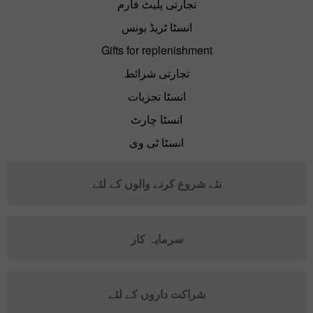
تجارتی پلیٹ فارم
انسٹا ٹریڈ بونس
Gifts for replenishment
تجارتی شرائط
انسٹا تجزیات
انسٹا چارٹ
انسٹا ٹی وی
نئے شروع کرنے والوں کے لئے
سرمایہ کار
شراکت داروں کے لئے