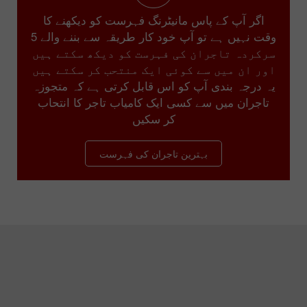
اگر آپ کے پاس مانیٹرنگ فہرست کو دیکھنے کا
وقت نہیں ہے تو آپ خود کار طریقہ سے بننے والے 5
سرکردہ تاجران کی فہرست کو دیکھ سکتے ہیں
اور ان میں سے کوئی ایک منتحب کر سکتے ہیں
یہ درجہ بندی آپ کو اس قابل کرتی ہے کہ متجوزہ
تاجران میں سے کسی ایک کامیاب تاجر کا انتحاب
کر سکیں
بہترین تاجران کی فہرست