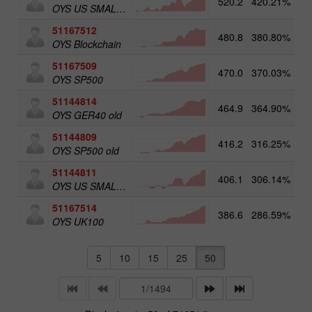
520.2
420.21%
5
OYS US SMALL CAPS
51167512
480.8
380.80%
5
OYS Blockchain
51167509
470.0
370.03%
OYS SP500
51144814
464.9
364.90%
OYS GER40 old
51144809
416.2
316.25%
OYS SP500 old
51144811
406.1
306.14%
5
OYS US SMALL CAPS old
51167514
386.6
286.59%
5
OYS UK100
5
10
15
25
50