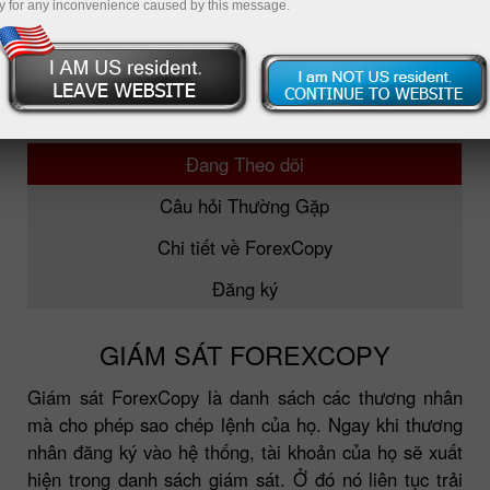
y for any inconvenience caused by this message.
ForexCopy
TOP 5 Nhà Giao dịch
Đang Theo dõi
Câu hỏi Thường Gặp
Chi tiết về ForexCopy
Đăng ký
GIÁM SÁT FOREXCOPY
Giám sát ForexCopy là danh sách các thương nhân
mà cho phép sao chép lệnh của họ. Ngay khi thương
nhân đăng ký vào hệ thống, tài khoản của họ sẽ xuất
hiện trong danh sách giám sát. Ở đó nó liên tục trải