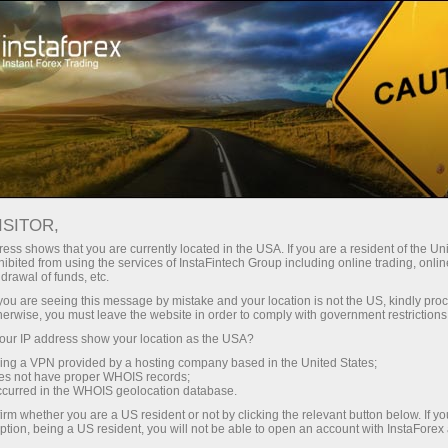
Dành cho nhà đầu tư
Hệ thống ForexCopy
Giám sát
FOREXCOPY MONITORING
ISITOR,
FROM INSTAFOREX
ess shows that you are currently located in the USA. If you are a resident of the Uni
ibited from using the services of InstaFintech Group including online trading, online
drawal of funds, etc.
k you are seeing this message by mistake and your location is not the US, kindly pro
herwise, you must leave the website in order to comply with government restrictions
Mở tài khoản giao dịch
ur IP address show your location as the USA?
sing a VPN provided by a hosting company based in the United States;
oes not have proper WHOIS records;
Mở tài khoản demo
occurred in the WHOIS geolocation database.
irm whether you are a US resident or not by clicking the relevant button below. If y
ption, being a US resident, you will not be able to open an account with InstaForex