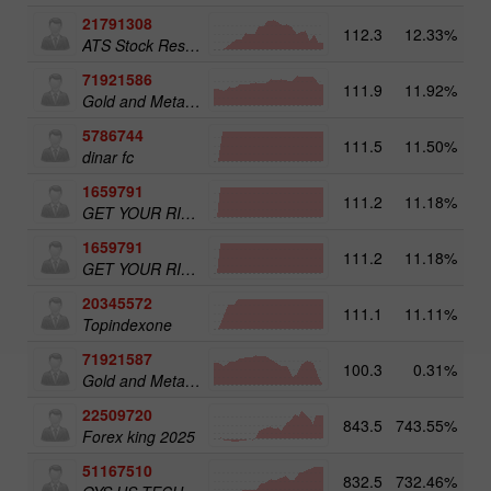
21791308
112.3
12.33%
ATS Stock Resources
71921586
111.9
11.92%
Gold and Metals 25
5786744
111.5
11.50%
16
dinar fc
1659791
111.2
11.18%
31
GET YOUR RICHES ORG.1
1659791
111.2
11.18%
GET YOUR RICHES ORG.1
20345572
111.1
11.11%
20
Topindexone
71921587
100.3
0.31%
Gold and Metals 50
22509720
843.5
743.55%
4
Forex king 2025
51167510
832.5
732.46%
5