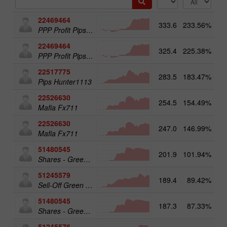
22469464
333.6
233.56%
13
PPP Profit Pips Plus
22469464
325.4
225.38%
PPP Profit Pips Plus
22517775
283.5
183.47%
14
Pips Hunter1113
22526630
254.5
154.49%
Mafia Fx711
22526630
247.0
146.99%
14
Mafia Fx711
51480545
201.9
101.94%
19
Shares - Green Energy 25
51245579
189.4
89.42%
20
Sell-Off Green Energy 50
51480545
187.3
87.33%
Shares - Green Energy 25
51245576