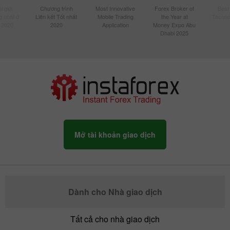
 giới
Chương trình
Most Innovative
Forex Broker of
Best
 nhất ở
Liên kết Tốt nhất
Mobile Trading
the Year at
Techno
 2020
2020
Application
Money Expo Abu
Dhabi 2025
Mở tài khoản giao dịch
Dành cho Nhà giao dịch
Tất cả cho nhà giao dịch