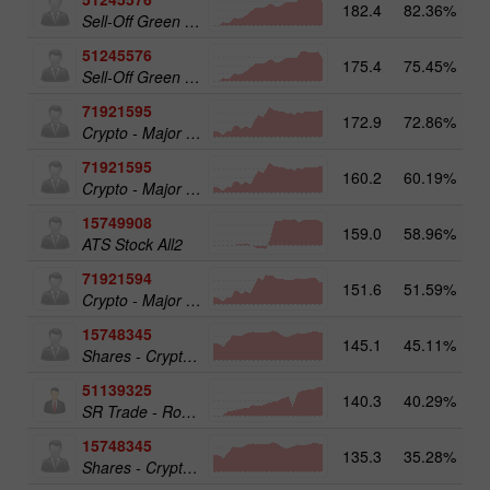
182.4
82.36%
Sell-Off Green Energy 25
51245576
175.4
75.45%
19
Sell-Off Green Energy 25
71921595
172.9
72.86%
20
Crypto - Major crypto 50
71921595
160.2
60.19%
Crypto - Major crypto 50
15749908
159.0
58.96%
17
ATS Stock All2
71921594
151.6
51.59%
Crypto - Major crypto 25
15748345
145.1
45.11%
Shares - Crypto 50
51139325
140.3
40.29%
13
SR Trade - RoboTRADE24
15748345
135.3
35.28%
19
Shares - Crypto 50