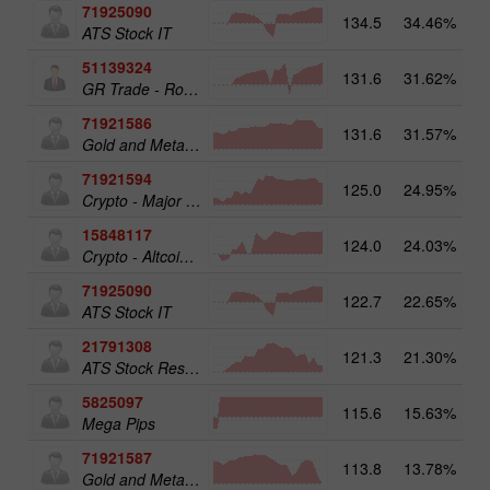
71925090
134.5
34.46%
ATS Stock IT
51139324
131.6
31.62%
12
GR Trade - RoboTRADE24
71921586
131.6
31.57%
17
Gold and Metals 25
71921594
125.0
24.95%
16
Crypto - Major crypto 25
15848117
124.0
24.03%
15
Crypto - Altcoins 25
71925090
122.7
22.65%
14
ATS Stock IT
21791308
121.3
21.30%
13
ATS Stock Resources
5825097
115.6
15.63%
19
Mega Pips
71921587
113.8
13.78%
15
Gold and Metals 50