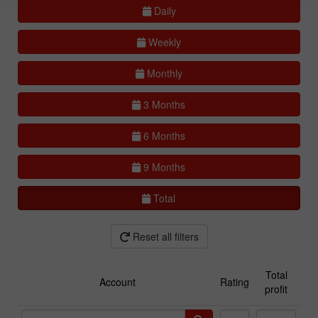
Daily
Weekly
Monthly
3 Months
6 Months
9 Months
Total
Reset all filters
Total
Account
Rating
profit