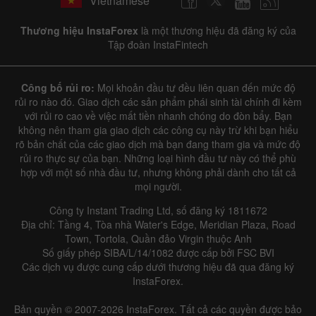
Vietnamese
Thương hiệu InstaForex
là một thương hiệu đã đăng ký của
Tập đoàn InstaFintech
Công bố rủi ro:
Mọi khoản đầu tư đều liên quan đến mức độ
rủi ro nào đó. Giao dịch các sản phẩm phái sinh tài chính đi kèm
với rủi ro cao về việc mất tiền nhanh chóng do đòn bẩy. Bạn
không nên tham gia giao dịch các công cụ này trừ khi bạn hiểu
rõ bản chất của các giao dịch mà bạn đang tham gia và mức độ
rủi ro thực sự của bạn. Những loại hình đầu tư này có thể phù
hợp với một số nhà đầu tư, nhưng không phải dành cho tất cả
mọi người.
Công ty Instant Trading Ltd, số đăng ký 1811672
Địa chỉ: Tầng 4, Tòa nhà Water's Edge, Meridian Plaza, Road
Town, Tortola, Quần đảo Virgin thuộc Anh
Số giấy phép SIBA/L/14/1082 được cấp bởi FSC BVI
Các dịch vụ được cung cấp dưới thương hiệu đã qua đăng ký
InstaForex.
Bản quyền © 2007-2026 InstaForex. Tất cả các quyền được bảo