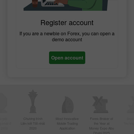
Register account
If you are a newbie on Forex, you can open a
demo account
Open account
 giới
Chương trình
Most Innovative
Forex Broker of
Best
 nhất ở
Liên kết Tốt nhất
Mobile Trading
the Year at
Techno
 2020
2020
Application
Money Expo Abu
Dhabi 2025