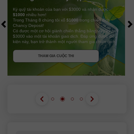
Ký quỹ tài khoản của bạn với $3000 và nhận được
$1000
nhiều hơn!
Trong Tháng 8 chúng tôi xổ
$1000
trong chiến dịch
Chancy Deposit!
Có được một cơ hội giành chiến thắng bằng việc ký quỹ
$3000 vào một tài khoản giao dịch. Đáp ứng được điều
kiện này, bạn trở thành một người tham gia chiến dịch.
NHẬN THƯỞNG
THAM GIA CUỘC THI
THAM GIA CUỘC THI
THAM GIA CUỘC THI