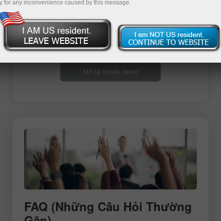
y for any inconvenience caused by this message.
Mở tài khoản giao dịch
Mở tài khoản demo
FAQ (Những Câu Hỏi Thường
Gặp)