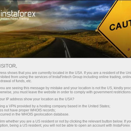
Cho người mới bắt đầu
Thông Tin Hữu Ích
ISITOR,
ess shows that you are currently located in the USA. If you are a resident of the Uni
Mẹo hữu ích từ
ibited from using the services of InstaFintech Group including online trading, online
drawal of funds, etc.
InstaForex
k you are seeing this message by mistake and your location is not the US, kindly pro
herwise, you must leave the website in order to comply with government restrictions
ur IP address show your location as the USA?
Các tài liệu quan trọng hàng đầu đối với tất cả mọi
sing a VPN provided by a hosting company based in the United States;
người mới làm quen với Forex đều có sẵn trong
oes not have proper WHOIS records;
phần này. Tại đây, bạn sẽ tìm thấy tất cả thông tin
occurred in the WHOIS geolocation database.
cần thiết để chuẩn bị bản thân để giao dịch hiệu
irm whether you are a US resident or not by clicking the relevant button below. If y
quả trên Forex
ption, being a US resident, you will not be able to open an account with InstaForex