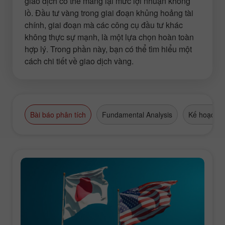
giao dịch có thể mang lại mức lợi nhuận khổng
lồ. Đầu tư vàng trong giai đoạn khủng hoảng tài
chính, giai đoạn mà các công cụ đầu tư khác
không thực sự mạnh, là một lựa chọn hoàn toàn
hợp lý. Trong phần này, bạn có thể tìm hiểu một
cách chi tiết về giao dịch vàng.
Bài báo phân tích
Fundamental Analysis
Kế hoạch g