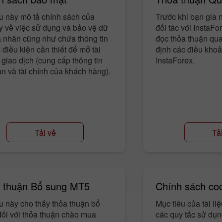
ệu này mô tả chính sách của
Trước khi bạn gia
y về việc sử dụng và bảo vệ dữ
đối tác với InstaFo
á nhân cũng như chứa thông tin
đọc thỏa thuận qua
 điều kiện cần thiết để mở tài
định các điều khoả
giao dịch (cung cấp thông tin
InstaForex.
n và tài chính của khách hàng).
Tải về
Tả
Tiền thưởng 30%
Gửi tiền May mắn
Tiền thưởng CLB
InstaForex
 thuận Bổ sung MT5
Chính sách co
ệu này cho thấy thỏa thuận bổ
Mục tiêu của tài li
đối với thỏa thuận chào mua
các quy tắc sử dụng