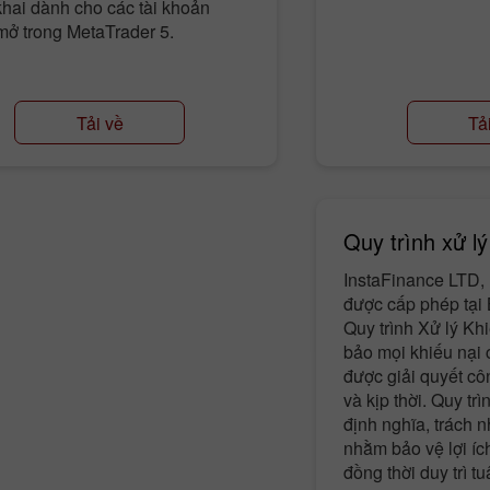
hai dành cho các tài khoản
mở trong MetaTrader 5.
Tải về
Tả
Quy trình xử lý
InstaFinance LTD, 
được cấp phép tại B
Quy trình Xử lý Kh
bảo mọi khiếu nại
được giải quyết c
và kịp thời. Quy tr
định nghĩa, trách n
nhằm bảo vệ lợi í
đồng thời duy trì t