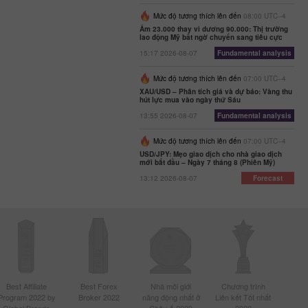
Mức độ tương thích lên đến
08:00 UTC--4
Âm 23.000 thay vì dương 90.000: Thị trường
lao động Mỹ bất ngờ chuyển sang tiêu cực
15:17 2026-08-07
Fundamental analysis
Mức độ tương thích lên đến
07:00 UTC--4
XAU/USD – Phân tích giá và dự báo: Vàng thu
hút lực mua vào ngày thứ Sáu
13:55 2026-08-07
Fundamental analysis
Mức độ tương thích lên đến
07:00 UTC--4
USD/JPY: Mẹo giao dịch cho nhà giao dịch
mới bắt đầu – Ngày 7 tháng 8 (Phiên Mỹ)
13:12 2026-08-07
Forecast
Best Affiliate
Best Forex
Nhà môi giới
Chương trình
Program 2022 by
Broker 2022
năng động nhất ở
Liên kết Tốt nhất