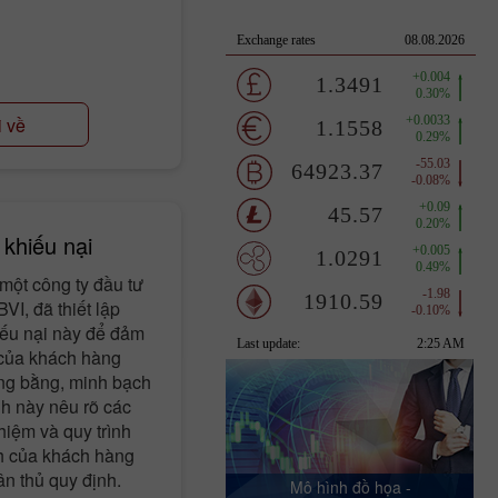
i về
 khiếu nại
một công ty đầu tư
VI, đã thiết lập
iếu nại này để đảm
 của khách hàng
ông bằng, minh bạch
ình này nêu rõ các
hiệm và quy trình
ch của khách hàng
uân thủ quy định.
Mô hình đồ họa -