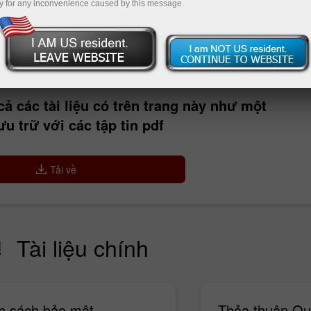
y for any inconvenience caused by this message.
Nạp tiề
 cả các tài liệu có trên trang này như một
ưu trữ với các tập tin pdf
Tải về
Tài liệu chính
h sách bảo mật
Thỏa thuận Qua