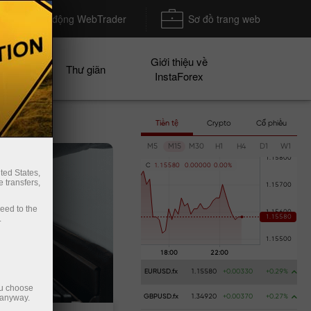
Khởi động WebTrader
Sơ đồ trang web
Giới thiệu về
n dịch
Thư giãn
InstaForex
Tiền tệ
Crypto
Cổ phiếu
M5
M15
M30
H1
H4
D1
W1
C
1
.
1
5
5
8
0
0
.
0
0
0
0
0
0
.
0
0
%
ted States,
 transfers,
ceed to the
.
EURUSD.fx
1.15580
+0.00330
+0.29%
ou choose
 anyway.
GBPUSD.fx
1.34920
+0.00370
+0.27%