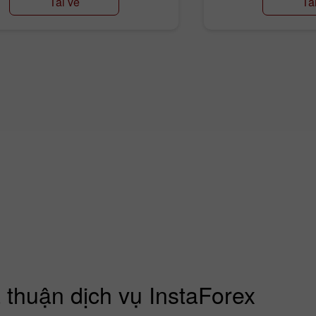
Tải về
Tả
 thuận dịch vụ InstaForex