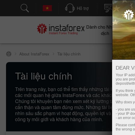
Hỗ trợ
Mở tài kh
Dành cho Nhà giao
Cho
dịch
About InstaForex
Tài liệu chính
DEAR V
Tài liệu chính
Your IP addr
you are proh
deposit/with
Trên trang này, bạn có thể tìm thấy những tài liệu cơ bản 
If you thin
các mối quan hệ giữa InstaForex và các khách hàng của
website. Ot
Chúng tôi khuyên bạn nên xem xét kỹ lưỡng tất cả chúng
Why does yo
cẩn thận và quan tâm đúng mức. Những tài liệu này cun
- you are u
nhìn sâu sắc phạm vi hoạt động, quyền lợi và nghĩa vụ 
- your IP d
công ty môi giới và khách hàng của mình.
- an error 
Please conf
the wrong o