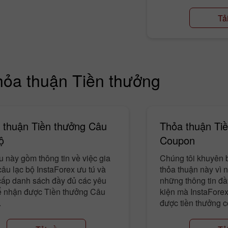
Tả
hỏa thuận Tiền thưởng
 thuận Tiền thưởng Câu
Thỏa thuận Ti
ộ
Coupon
ệu này gồm thông tin về việc gia
Chúng tôi khuyên 
âu lạc bộ InstaForex ưu tú và
thỏa thuận này vì 
cấp danh sách đầy đủ các yêu
những thông tin đầ
ể nhận được Tiền thưởng Câu
kiện mà InstaFore
.
được tiền thưởng 