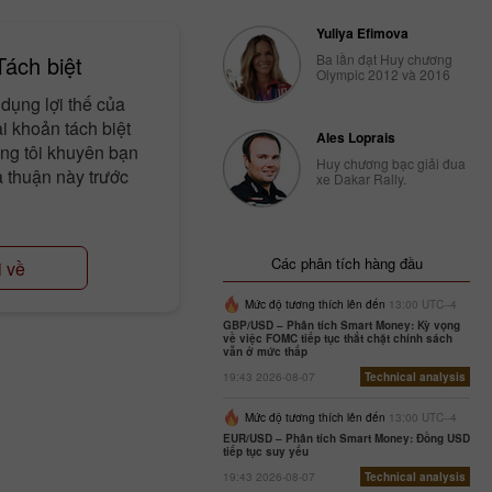
Yuliya Efimova
Tách biệt
Ba lần đạt Huy chương
Olympic 2012 và 2016
dụng lợi thế của
i khoản tách biệt
Ales Loprais
úng tôi khuyên bạn
Huy chương bạc giải đua
 thuận này trước
xe Dakar Rally.
Các phân tích hàng đầu
i về
Mức độ tương thích lên đến
13:00 UTC--4
GBP/USD – Phân tích Smart Money: Kỳ vọng
về việc FOMC tiếp tục thắt chặt chính sách
vẫn ở mức thấp
19:43 2026-08-07
Technical analysis
Mức độ tương thích lên đến
13:00 UTC--4
EUR/USD – Phân tích Smart Money: Đồng USD
tiếp tục suy yếu
19:43 2026-08-07
Technical analysis