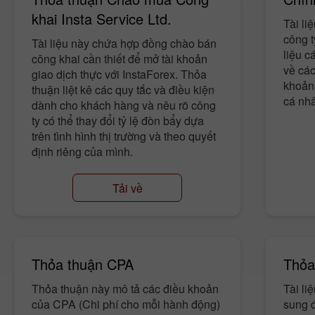
khai Insta Service Ltd.
Tài li
công t
Tài liệu này chứa hợp đồng chào bán
liệu c
công khai cần thiết để mở tài khoản
về các
giao dịch thực với InstaForex. Thỏa
khoản 
thuận liệt kê các quy tắc và điều kiện
cá nhâ
dành cho khách hàng và nêu rõ công
ty có thể thay đổi tỷ lệ đòn bẩy dựa
trên tình hình thị trường và theo quyết
định riêng của mình.
Tải về
Thỏa thuận CPA
Thỏa
Thỏa thuận này mô tả các điều khoản
Tài li
của CPA (Chi phí cho mỗi hành động)
sung 