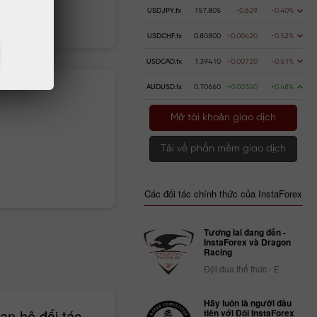
USDJPY.fx
157.805
-0.629
-0.40%
n gửi
Rút tiền
USDCHF.fx
0.80800
-0.00420
-0.52%
USDCAD.fx
1.39410
-0.00720
-0.51%
AUDUSD.fx
0.70660
+0.00340
+0.48%
Mở tài khoản giao dịch
Tải về phần mềm giao dịch
Các đối tác chính thức của InstaForex
Tương lai đang đến -
InstaForex và Dragon
Racing
Đội đua thể thức - E
Hãy luôn là người đầu
n hệ đối tác
tiên với Đội InstaForex