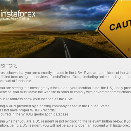
oản ngay lập tức
Tải nền tảng giao dịch Metatrader
 người mới bắt
Dành cho nhà đầu
Dành cho đối tác
Các chiế
đầu
tư
ISITOR,
ess shows that you are currently located in the USA. If you are a resident of the Uni
ibited from using the services of InstaFintech Group including online trading, online
drawal of funds, etc.
điều tiết
k you are seeing this message by mistake and your location is not the US, kindly pro
 mình.
herwise, you must leave the website in order to comply with government restrictions
 với sự
ur IP address show your location as the USA?
g cấp cái
sing a VPN provided by a hosting company based in the United States;
của cả
oes not have proper WHOIS records;
occurred in the WHOIS geolocation database.
irm whether you are a US resident or not by clicking the relevant button below. If y
ption, being a US resident, you will not be able to open an account with InstaForex