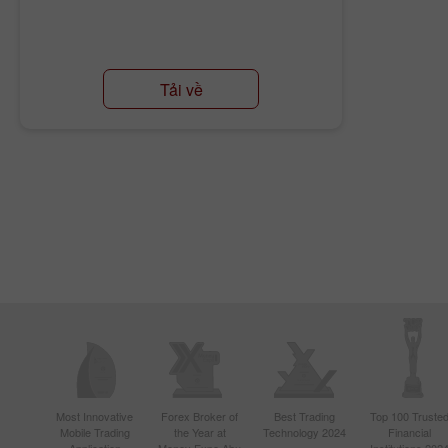
Tải về
Most Innovative
Forex Broker of
Best Trading
Top 100 Truste
Mobile Trading
the Year at
Technology 2024
Financial