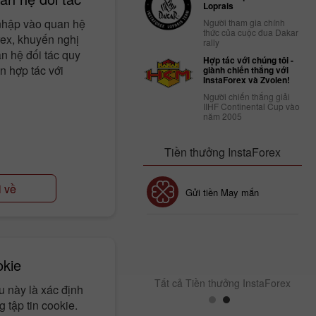
Loprais
 nhập vào quan hệ
Người tham gia chính
thức của cuộc đua Dakar
rex, khuyến nghị
rally
n hệ đối tác quy
Hợp tác với chúng tôi -
n hợp tác với
giành chiến thắng với
InstaForex và Zvolen!
Người chiến thắng giải
IIHF Continental Cup vào
năm 2005
Tiền thưởng InstaForex
i về
Tiền thưởng 30%
Gửi tiền May mắn
Tiền thưởng CLB
InstaForex
okie
Tất cả Tiền thưởng InstaForex
ệu này là xác định
 tập tin cookie.