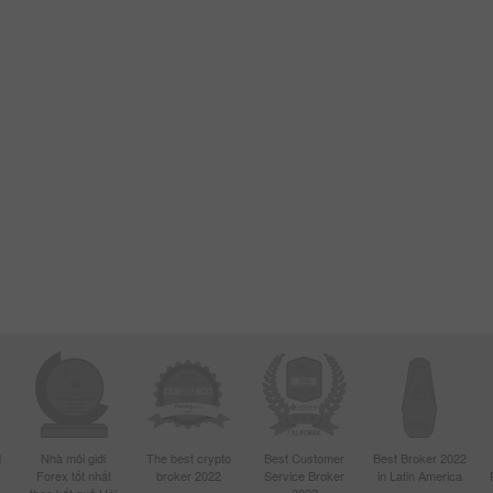
d
Nhà môi giới
The best crypto
Best Customer
Best Broker 2022
Forex tốt nhất
broker 2022
Service Broker
in Latin America