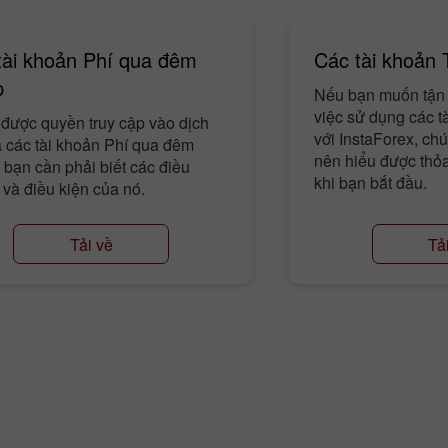
tài khoản Phí qua đêm
Các tài khoản 
p
Nếu bạn muốn tận 
việc sử dụng các tà
 được quyền truy cập vào dịch
với InstaForex, ch
a các tài khoản Phí qua đêm
nên hiểu được thỏa
bạn cần phải biết các điều
khi bạn bắt đầu.
và điều kiện của nó.
Tải về
Tả