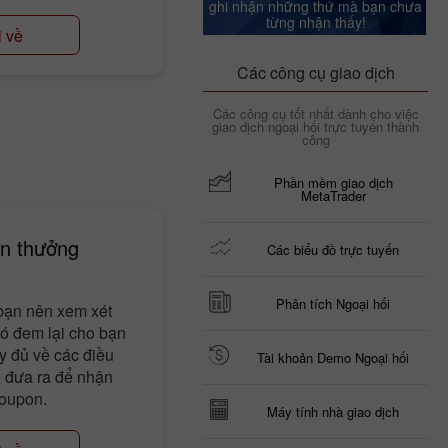
ghi nhận những thứ mà bạn chưa
từng nhận thấy!
i về
Các công cụ giao dịch
Các công cụ tốt nhất dành cho việc
giao dịch ngoại hối trực tuyến thành
công
Phần mềm giao dịch
MetaTrader
ền thưởng
Các biểu đồ trực tuyến
Phân tích Ngoại hối
bạn nên xem xét
nó đem lại cho bạn
y đủ về các điều
Tài khoản Demo Ngoại hối
x đưa ra để nhận
coupon.
Máy tính nhà giao dịch