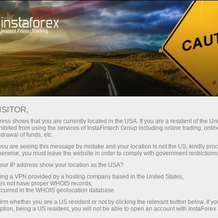
Dành cho Nhà giao dịch
Điều kiện giao dịch
Công cụ giao dịch
USDJPY.FX
ISITOR,
ess shows that you are currently located in the USA. If you are a resident of the Uni
ibited from using the services of InstaFintech Group including online trading, online
USDJPY.fx
drawal of funds, etc.
k you are seeing this message by mistake and your location is not the US, kindly pro
herwise, you must leave the website in order to comply with government restrictions
158.349
(
%)
07 Aug 2026 05:51
ur IP address show your location as the USA?
sing a VPN provided by a hosting company based in the United States;
oes not have proper WHOIS records;
Buy
Sell
occurred in the WHOIS geolocation database.
irm whether you are a US resident or not by clicking the relevant button below. If y
158.349
158.342
ption, being a US resident, you will not be able to open an account with InstaForex