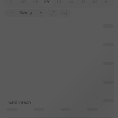
M1
M5
M15
M30
H1
H4
1D
1W
1M
Đường