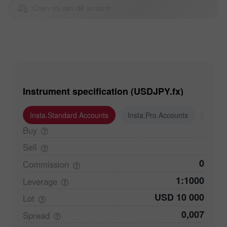
Chọn tài sản để so sánh
Instrument specification (USDJPY.fx)
Insta.Standard Accounts
Insta.Pro Accounts
Insta
Buy
Sell
0
Commission
1:1000
Leverage
USD 10 000
Lot
0,007
Spread