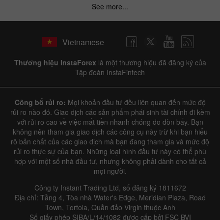
See more...
✕
Hide chart
Vietnamese
7 August 2025 - 7 August 2026
Thương hiệu InstaForex
là một thương hiệu đã đăng ký của
|
|
1 year
/
2 years
/
3 years
/
4 years
Actual
Forecast
Previous
Tập đoàn InstaFintech
Line
Bar
Công bố rủi ro:
Mọi khoản đầu tư đều liên quan đến mức độ
rủi ro nào đó. Giao dịch các sản phẩm phái sinh tài chính đi kèm
với rủi ro cao về việc mất tiền nhanh chóng do đòn bẩy. Bạn
không nên tham gia giao dịch các công cụ này trừ khi bạn hiểu
rõ bản chất của các giao dịch mà bạn đang tham gia và mức độ
rủi ro thực sự của bạn. Những loại hình đầu tư này có thể phù
Data not found
hợp với một số nhà đầu tư, nhưng không phải dành cho tất cả
mọi người.
Công ty Instant Trading Ltd, số đăng ký 1811672
Địa chỉ: Tầng 4, Tòa nhà Water's Edge, Meridian Plaza, Road
Details about the event
Town, Tortola, Quần đảo Virgin thuộc Anh
Số giấy phép SIBA/L/14/1082 được cấp bởi FSC BVI