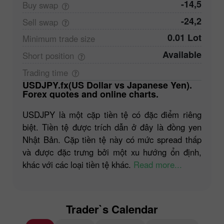
-14,5
Buy
swap
-24,2
Sell
swap
0.01 Lot
Minimum trade
size
Available
Short
position
Trading
time
USDJPY.fx(US Dollar vs Japanese Yen).
Forex quotes and online charts.
USDJPY là một cặp tiền tệ có đặc điểm riêng
biệt. Tiền tệ được trích dẫn ở đây là đồng yen
Nhật Bản. Cặp tiền tệ này có mức spread thấp
và được đặc trưng bởi một xu hướng ổn định,
khác với các loại tiền tệ khác.
Read more...
Trader`s Calendar