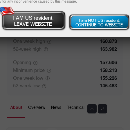
y for any inconvenience caused by this message.
50%
Traders' feedback
50%
Closing
157.606
Maximum
price
158.57
One week
high
160.873
52-week
high
163.982
Opening
157.606
Minimum
price
158.213
One week
low
155.226
52-week
low
145.483
About
Overview
News
Technical