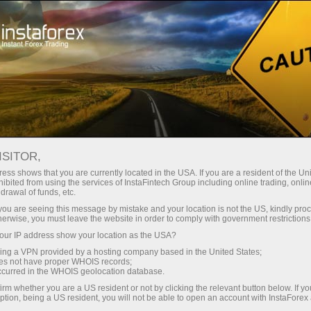
เปิดบัญชีเทรดทันที
แพลตฟอร์มการเทรด
ับผู้เริ่มต้นใหม่
สำหรับนักลงทุน
สำหรับหุ้นส่วน
แคมเ
USDJPY.FX
ISITOR,
157.844
rt
ess shows that you are currently located in the USA. If you are a resident of the Uni
(
%)
ibited from using the services of InstaFintech Group including online trading, online
25 - 8 August 2026
|
|
1 year
/
2 years
/
3 years
/
4 years
Actual
Forecast
Previous
drawal of funds, etc.
07 Aug 2026 20:59
k you are seeing this message by mistake and your location is not the US, kindly pro
herwise, you must leave the website in order to comply with government restrictions
ur IP address show your location as the USA?
sing a VPN provided by a hosting company based in the United States;
oes not have proper WHOIS records;
occurred in the WHOIS geolocation database.
irm whether you are a US resident or not by clicking the relevant button below. If y
Data not found
ption, being a US resident, you will not be able to open an account with InstaForex
Traders' feedback