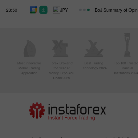
23:50
JPY
BoJ Summary of Opin
Most Innovative
Forex Broker of
Best Trading
Top 100 Truste
Mobile Trading
the Year at
Technology 2024
Financial
Application
Money Expo Abu
Institutions 202
Dhabi 2025