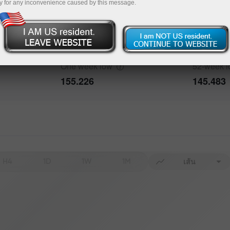
y for any inconvenience caused by this message.
bout the event
History
One week
high
52-week
h
160.873
163.982
Date
Actual
Forecast
One week
low
52-week
155.226
145.483
Data not found
H4
1D
1W
1M
เส้น