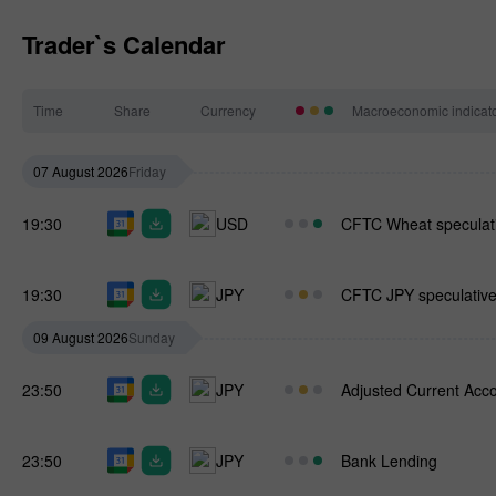
Trader`s Calendar
Time
Share
Currency
Macroeconomic indicat
07 August 2026
Friday
19:30
USD
CFTC Wheat speculati
19:30
JPY
CFTC JPY speculative 
09 August 2026
Sunday
23:50
JPY
Adjusted Current Acc
23:50
JPY
Bank Lending