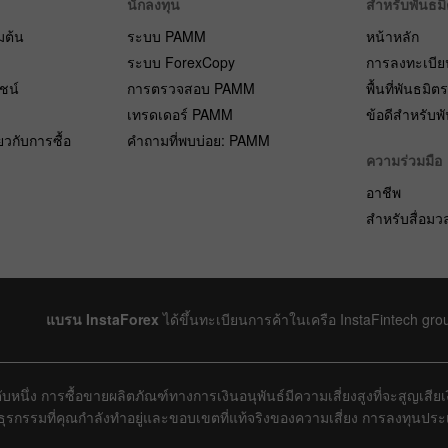
นักลงทุน
สำหรับพันธม
่มต้น
ระบบ PAMM
หน้าหลัก
ระบบ ForexCopy
การลงทะเบีย
ยชน์
การตรวจสอบ PAMM
พื้นที่พันธมิต
เทรดเดอร์ PAMM
ข้อดีสำหรับพ
ยวกับการซื้อ
คำถามที่พบบ่อย: PAMM
ความร่วมมือ
อาชีพ
สำหรับสื่อม
แบรน InstaForex
ได้ขึ้นทะเบียนการค้าในเครือ InstaFintech gro
บหนึ่ง การซื้อขายผลิตภัณฑ์ทางการเงินอนุพันธ์มีความเสี่ยงสูงที่จะสูญเสี
งธุรกรรมที่คุณกำลังทำอยู่และขอบเขตที่แท้จริงของความเสี่ยง การลงทุนป