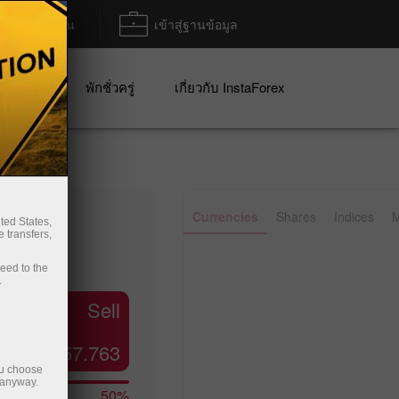
ฝาก/ถอน
เข้าสู่ฐานข้อมูล
ปญ
พักชั่วครู่
เกี่ยวกับ InstaForex
✕
Currencies
Shares
Indices
M
ted States,
 transfers,
Line
Bar
ceed to the
.
Sell
157.763
ou choose
 anyway.
50%