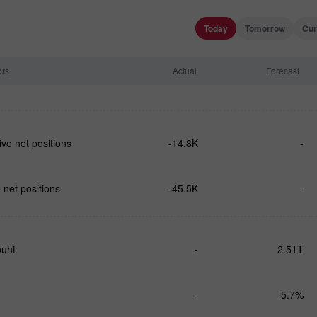
Today
Tomorrow
Cur
ors
Actual
Forecast
ve net positions
-14.8K
-
net positions
-45.5K
-
ount
-
2.51T
-
5.7%