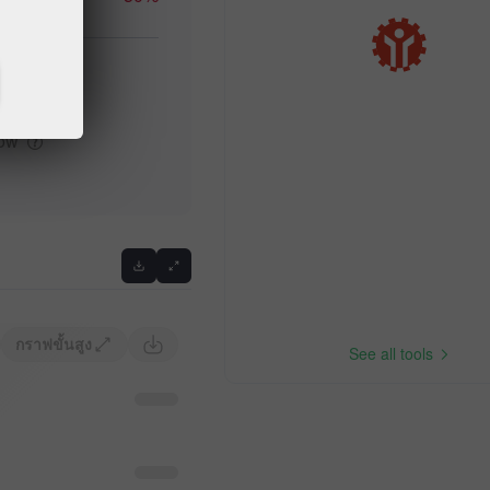
igh
Previous
low
กราฟขั้นสูง
See all tools