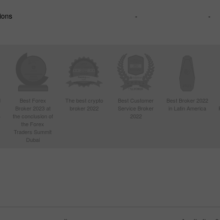
ions
-
-
d
Best Forex
The best crypto
Best Customer
Best Broker 2022
Broker 2023 at
broker 2022
Service Broker
in Latin America
4
the conclusion of
2022
the Forex
Traders Summit
Dubai