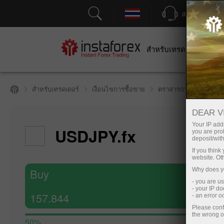
สนับสนุน
สำหรับเทรดเดอร์
สำหร
สำหรับเทรดเดอร์
เงื่อนไขการซื้อขาย
ตราสารการซื้อขาย
DEAR V
Hide cha
Your IP addr
USDJPY.fx
you are proh
8 August 20
deposit/with
If you thin
website. Ot
Buy
Why does yo
- you are u
- your IP d
157.844
- an error 
Please conf
the wrong o
50%