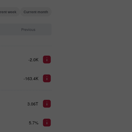
rent week
Current month
Previous
-2.0K
-163.4K
3.06T
5.7%