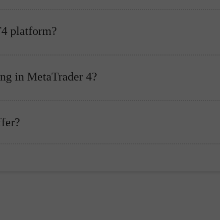
T4 platform?
ing in MetaTrader 4?
fer?