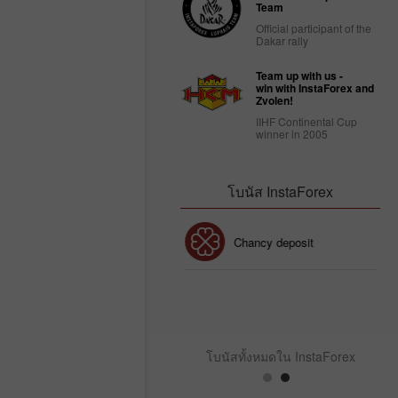
Team
Official participant of the
Dakar rally
Team up with us -
win with InstaForex and
Zvolen!
IIHF Continental Cup
winner in 2005
โบนัส InstaForex
โบนัส 30%
Chancy deposit
คลับโบนัส InstaForex
โบนัสทั้งหมดใน InstaForex