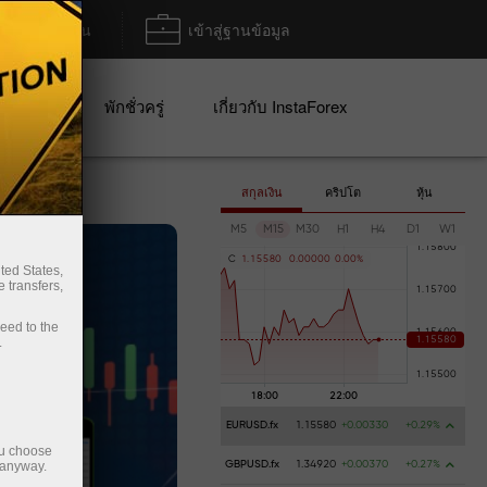
ฝาก/ถอน
เข้าสู่ฐานข้อมูล
ปญ
พักชั่วครู่
เกี่ยวกับ InstaForex
สกุลเงิน
คริปโต
หุ้น
M5
M15
M30
H1
H4
D1
W1
C
1
.
1
5
5
8
0
0
.
0
0
0
0
0
0
.
0
0
%
ted States,
 transfers,
ceed to the
.
EURUSD.fx
1.15580
+0.00330
+0.29%
ou choose
 anyway.
GBPUSD.fx
1.34920
+0.00370
+0.27%