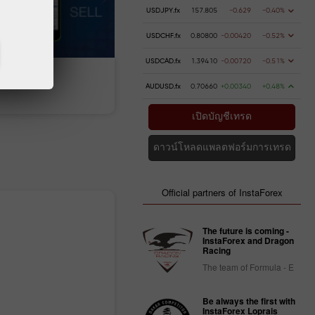
USDJPY.fx
157.805
-0.629
-0.40%
USDCHF.fx
0.80800
-0.00420
-0.52%
USDCAD.fx
1.39410
-0.00720
-0.51%
การฝากเ
AUDUSD.fx
0.70660
+0.00340
+0.48%
เปิดบัญชีเทรด
ดาวน์โหลดแพลตฟอร์มการเทรด
Official partners of InstaForex
The future is coming -
InstaForex and Dragon
Racing
The team of Formula - E
Be always the first with
InstaForex Loprais