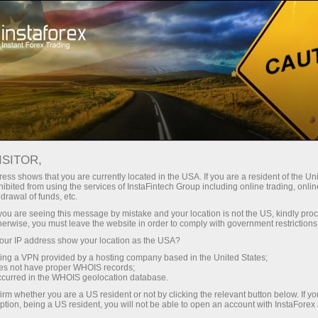
เปิดบัญชีเทรดทันที
แพลตฟอร์มการเทรด
ับผู้เริ่มต้นใหม่
สำหรับนักลงทุน
สำหรับหุ้นส่วน
แคมเ
ISITOR,
 IOS
ess shows that you are currently located in the USA. If you are a resident of the Uni
ibited from using the services of InstaFintech Group including online trading, online
ัลการ
drawal of funds, etc.
k you are seeing this message by mistake and your location is not the US, kindly pro
herwise, you must leave the website in order to comply with government restrictions
ur IP address show your location as the USA?
sing a VPN provided by a hosting company based in the United States;
รซื้อขาย
oes not have proper WHOIS records;
่สุดต่อการ
occurred in the WHOIS geolocation database.
ร์มินัลการ
irm whether you are a US resident or not by clicking the relevant button below. If y
ขายแต่ละ
ption, being a US resident, you will not be able to open an account with InstaForex