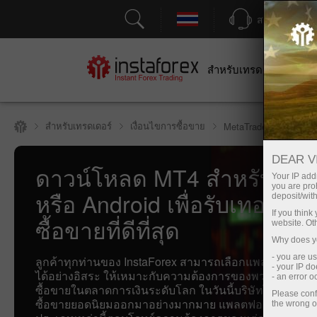
สนับสนุน
สำหรับเทรดเดอร์
สำหร
สำหรับเทรดเดอร์
เงื่อนไขการซื้อขาย
MetaTrader 4
DEAR V
ดาวน์โหลด MT4 สำหรับ PC,
Your IP addr
you are proh
หรือ Android เพื่อรับเทอร์มิน
deposit/with
If you thin
ซื้อขายที่ดีที่สุด
website. Ot
Why does yo
- you are u
ลูกค้าทุกท่านของ InstaForex สามารถเลือกแพลตฟอร์มกา
- your IP d
ได้อย่างอิสระ ให้เหมาะกับความต้องการของพวกเขามากที
- an error 
ซื้อขายในตลาดการเงินระดับโลก ในวันนี้บริษัทได้มอบเทอ
Please conf
ซื้อขายยอดนิยมออกมาอย่างมากมาย แพลตฟอร์มการซื้อ
the wrong o