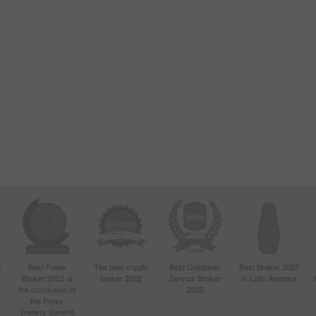
d
Best Forex
The best crypto
Best Customer
Best Broker 2022
Broker 2023 at
broker 2022
Service Broker
in Latin America
4
the conclusion of
2022
the Forex
Traders Summit