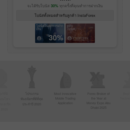
จะได้รับโบนัส
30%
ทุกครั้งที่คุณทำการฝากเงิน
โบนัสทั้งหมดสำหรับลูกค้า InstaForex
โบนัสในทุกการฝาก
คลับ
เงิน
โบนัส
30%
์ที่มี
โปรแกรม
Most Innovative
Forex Broker of
Best
Mobile Trading
the Year at
Techno
ื่อนไหว
พันธมิตรที่ดีที่สุด
Application
Money Expo Abu
ในเอเชีย
ประจำปี 2020
Dhabi 2025
 2020