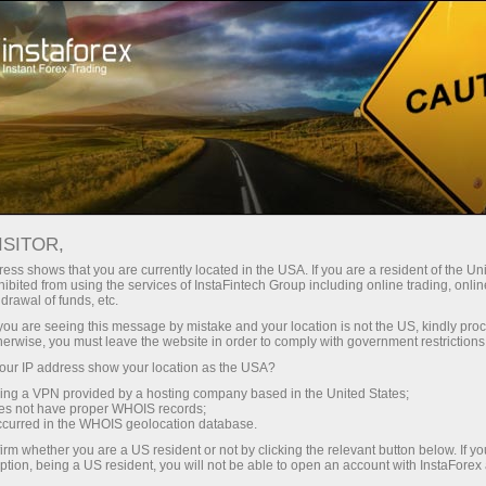
สำหรับเทรดเดอร์
Forex Analytics
ISITOR,
ess shows that you are currently located in the USA. If you are a resident of the Uni
ibited from using the services of InstaFintech Group including online trading, online
Forex Analytics
drawal of funds, etc.
k you are seeing this message by mistake and your location is not the US, kindly pro
herwise, you must leave the website in order to comply with government restrictions
We present to your attention the daily updated
ur IP address show your location as the USA?
Forex analytics section, where you will find
sing a VPN provided by a hosting company based in the United States;
reviews from leading experts in the foreign
oes not have proper WHOIS records;
exchange markets, up-to-date monitoring of
occurred in the WHOIS geolocation database.
financial information.
irm whether you are a US resident or not by clicking the relevant button below. If y
ption, being a US resident, you will not be able to open an account with InstaForex