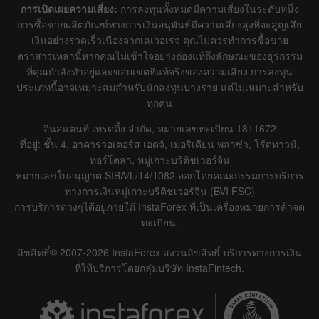
การเปิดเผยความเสี่ยง:
การลงทุนทั้งหมดมีความเสี่ยงในระดับหนึ่ง
การซื้อขายผลิตภัณฑ์ทางการเงินอนุพันธ์มีความเสี่ยงสูงที่จะสูญเสีย
เงินอย่างรวดเร็วเนื่องจากเลเวอเรจ คุณไม่ควรทำการซื้อขาย
ตราสารเหล่านี้หากคุณไม่เข้าใจอย่างถ่องแท้ถึงลักษณะของธุรกรรม
ที่คุณกำลังทำอยู่และขอบเขตที่แท้จริงของความเสี่ยง การลงทุน
ประเภทนี้อาจเหมาะสมสำหรับนักลงทุนบางราย แต่ไม่เหมาะสำหรับ
ทุกคน
อินสแตนท์ เทรดดิ้ง จำกัด, หมายเลขทะเบียน 1811672
ที่อยู่: ชั้น 4, อาคารวอเตอร์ส เอดจ์, เมอริเดียน พลาซ่า, โร้ดทาวน์,
ทอร์โตลา, หมู่เกาะบริติชเวอร์จิน
หมายเลขใบอนุญาต SIBA/L/14/1082 ออกโดยคณะกรรมการบริการ
ทางการเงินหมู่เกาะบริติชเวอร์จิน (BVI FSC)
การบริการต่างๆได้อยู่ภายใต้ InstaForex ที่เป็นเครื่องหมายการค้าจด
ทะเบียน.
ลิขสิทธิ์© 2007-2026 InstaForex สงวนลิขสิทธิ์ บริการทางการเงิน
ที่ให้บริการโดยกลุ่มบริษัท InstaFintech.