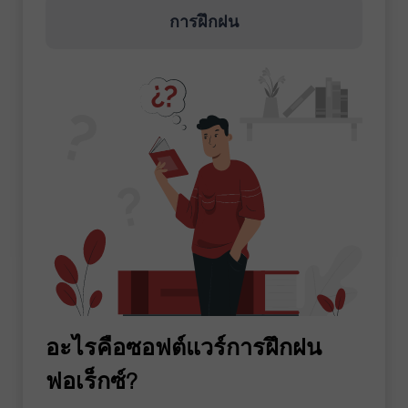
การฝึกฝน
อะไรคือซอฟต์แวร์การฝึกฝน
ฟอเร็กซ์?