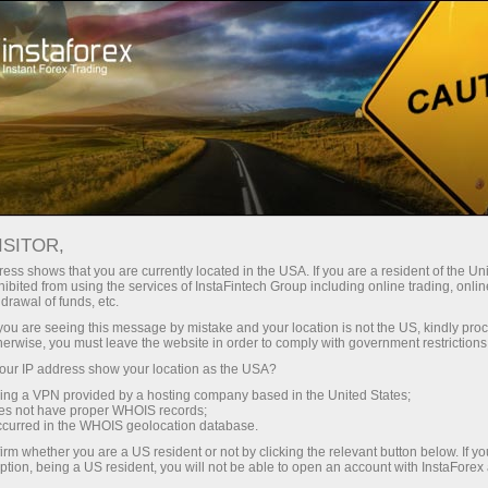
สำหรับผู้เริ่มต้นใหม่
วิธีการเริ่มต้นการซื้อขาย
ISITOR,
วิธีเริ่มต้นการซื้อขาย Forex
ess shows that you are currently located in the USA. If you are a resident of the Uni
ibited from using the services of InstaFintech Group including online trading, online
สำหรับผู้เริ่มต้น
drawal of funds, etc.
k you are seeing this message by mistake and your location is not the US, kindly pro
herwise, you must leave the website in order to comply with government restrictions
ur IP address show your location as the USA?
Ekaterina Stikhina
ผู้อำนวยการจาก InstaForex TV*
sing a VPN provided by a hosting company based in the United States;
oes not have proper WHOIS records;
occurred in the WHOIS geolocation database.
irm whether you are a US resident or not by clicking the relevant button below. If y
ption, being a US resident, you will not be able to open an account with InstaForex