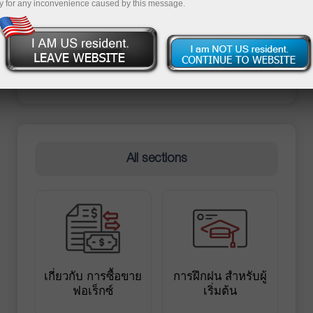
y for any inconvenience caused by this message.
ย
All sections
เกี่ยวกับ การซื้อขาย
การฝึกฝน สำหรับผู้
ฟอเร็กซ์
เริ่มต้น