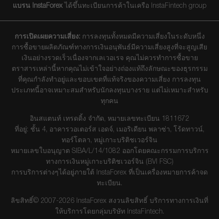
แบรน InstaForex
ได้ขึ้นทะเบียนการค้าในเครือ InstaFintech group
การเปิดเผยความเสี่ยง:
การลงทุนทั้งหมดมีความเสี่ยงในระดับหนึ่ง
การซื้อขายผลิตภัณฑ์ทางการเงินอนุพันธ์มีความเสี่ยงสูงที่จะสูญเสีย
เงินอย่างรวดเร็วเนื่องจากเลเวอเรจ คุณไม่ควรทำการซื้อขาย
ตราสารเหล่านี้หากคุณไม่เข้าใจอย่างถ่องแท้ถึงลักษณะของธุรกรรม
ที่คุณกำลังทำอยู่และขอบเขตที่แท้จริงของความเสี่ยง การลงทุน
ประเภทนี้อาจเหมาะสมสำหรับนักลงทุนบางราย แต่ไม่เหมาะสำหรับ
ทุกคน
อินสแตนท์ เทรดดิ้ง จำกัด, หมายเลขทะเบียน 1811672
ที่อยู่: ชั้น 4, อาคารวอเตอร์ส เอดจ์, เมอริเดียน พลาซ่า, โร้ดทาวน์,
ทอร์โตลา, หมู่เกาะบริติชเวอร์จิน
หมายเลขใบอนุญาต SIBA/L/14/1082 ออกโดยคณะกรรมการบริการ
ทางการเงินหมู่เกาะบริติชเวอร์จิน (BVI FSC)
การบริการต่างๆได้อยู่ภายใต้ InstaForex ที่เป็นเครื่องหมายการค้าจด
ทะเบียน.
ลิขสิทธิ์© 2007-2026 InstaForex สงวนลิขสิทธิ์ บริการทางการเงินที่
ให้บริการโดยกลุ่มบริษัท InstaFintech.