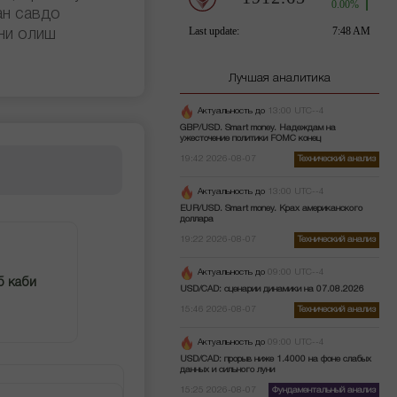
ан савдо
ни олиш
Лучшая аналитика
Актуальность до
13:00 UTC--4
GBP/USD. Smart money. Надеждам на
ужесточение политики FOMC конец
19:42 2026-08-07
Технический анализ
Актуальность до
13:00 UTC--4
EUR/USD. Smart money. Крах американского
доллара
19:22 2026-08-07
Технический анализ
Актуальность до
09:00 UTC--4
б каби
USD/CAD: сценарии динамики на 07.08.2026
15:46 2026-08-07
Технический анализ
Актуальность до
09:00 UTC--4
USD/CAD: прорыв ниже 1.4000 на фоне слабых
данных и сильного луни
15:25 2026-08-07
Фундаментальный анализ