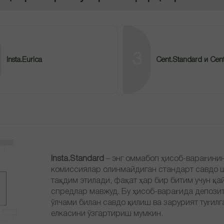
3
Insta.Eurica
Cent.Standard и Cent
Insta.Standard
– энг оммабоп ҳисоб-варағинин
комиссиялар олинмайдиган стандарт савдо 
тақдим этилади, фақат ҳар бир битим учун қа
спредлар мавжуд. Бу ҳисоб-варағида депозит
ўлчами билан савдо қилиш ва зарурият туғил
елкасини ўзгартириш мумкин.