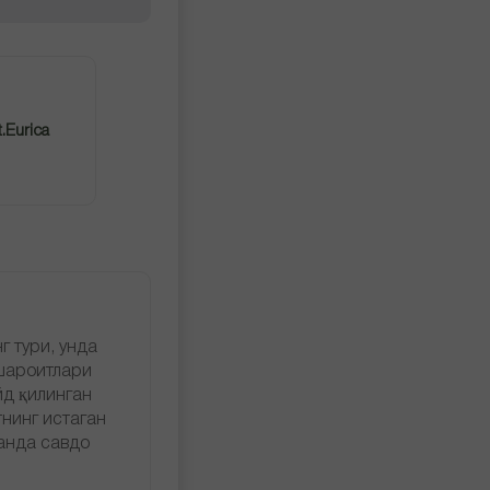
.Eurica
г тури, унда
шароитлари
йд қилинган
нинг истаган
ганда савдо