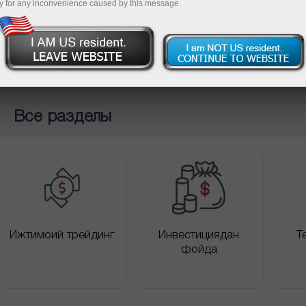
y for any inconvenience caused by this message.
По
Все разделы
Ижтимоий трейдинг
Инвестициядан
Т
фойда