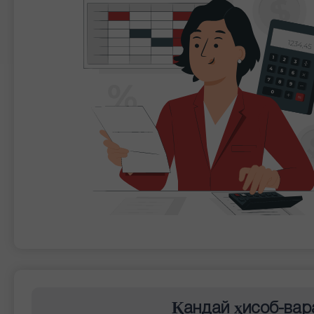
Қандай ҳисоб-вар