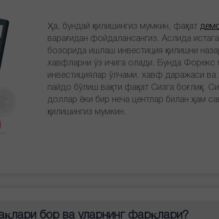
Ҳа, бундай қилишингиз мумкин, фақат
демо
варағидан фойдалансангиз. Аслида истаг
бозорида ишлаш инвестиция қилишни назар
хавфларни ўз ичига олади. Бунда Форекс
инвестициялар ўлчами, хавф даражаси ва
пайдо бўлиш вақти фақат Сизга боғлиқ. Си
доллар ёки бир неча центлар билан ҳам с
қилишингиз мумкин.
ақлари бор ва уларнинг фарқлари?