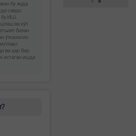
екин бу жуда
сда савдо
 бу ИШ.
ишлаш ва кўп
қатъият билан
ан ўтказасиз.
 мутлақо
ди ва ҳар бир
к истаган ишда
и?