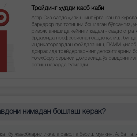
Трейдинг ҳудди касб каби
Агар Сиз савдо қилишнинг ўрганган ва курсл
барқарор пул топишни бошлаган бўлсангиз, у
ривожланишида кейинги қадам - савдо страт
ёрдамида профессионал савдо қилиш, бунда 
индикаторлардан фойдаланиш, ПАММ-ҳисоб
доирасида трейдерларнинг депозитларини 
ForexCopy сервиси доирасида ўз савдоингизг
сотиш назарда тутилади.
Haqiqiy hisob
авдони нимадан бошлаш керак?
Demo hisob ochish
ochish
Ochish
Ochish
фақат бу жавобларни иккала саволга бериш мумкин. Албатта, 