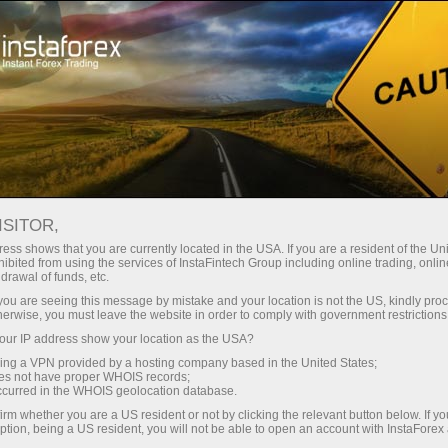
Ҳисоб-варағини тез очиш
Савдо платформаси
Энди иш
шлаётганлар
Инвесторлар учун
Промоак
Ҳамкорлар учун
учун
ISITOR,
ess shows that you are currently located in the USA. If you are a resident of the Uni
ibited from using the services of InstaFintech Group including online trading, online
drawal of funds, etc.
k you are seeing this message by mistake and your location is not the US, kindly pro
herwise, you must leave the website in order to comply with government restrictions
ur IP address show your location as the USA?
sing a VPN provided by a hosting company based in the United States;
oes not have proper WHOIS records;
occurred in the WHOIS geolocation database.
irm whether you are a US resident or not by clicking the relevant button below. If y
ption, being a US resident, you will not be able to open an account with InstaForex