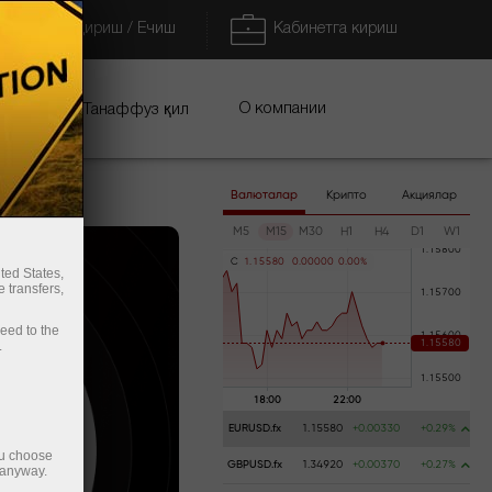
Тўлдириш / Ечиш
Кабинетга кириш
циялар
О компании
Танаффуз қил
Валюталар
Крипто
Акциялар
M5
M15
M30
H1
H4
D1
W1
C
1
.
1
5
5
8
0
0
.
0
0
0
0
0
0
.
0
0
%
ted States,
 transfers,
ceed to the
.
EURUSD.fx
1.15580
+0.00330
+0.29%
ou choose
GBPUSD.fx
1.34920
+0.00370
+0.27%
 anyway.