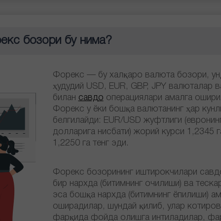
екс бозори бу нима?
Форекс — бу халқаро валюта бозори, ун
ҳудудий USD, EUR, GBP, JPY валюталар 
билан
савдо
операциялари амалга ошири
Форекс у ёки бошқа валютанинг ҳар кунл
белгилайди: EUR/USD жуфтлиги (еврони
долларига нисбати) жорий курси 1,2345 га
1,2250 га тенг эди.
Форекс бозорининг иштирокчилари савд
бир нархда (битимнинг очилиши) ва теск
эса бошқа нархда (битимнинг ёпилиши) а
оширадилар, шундай қилиб, улар котиров
фарқида фойда олишга интиладилар, фар