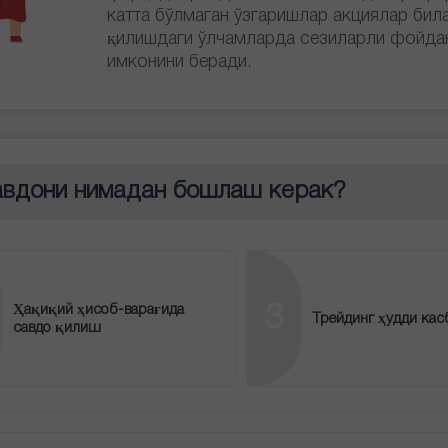
катта бўлмаган ўзгаришлар акциялар бил
қилишдаги ўлчамларда сезиларли фойда
имконини беради.
авдони нимадан бошлаш керак?
Ҳақиқий ҳисоб-варағида
3
Трейдинг ҳудди кас
савдо қилиш