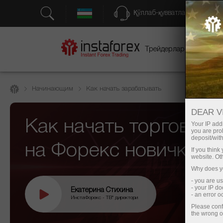
Қўллаб-қувватлаш
Трейдерлар учун
бо
Начинающим
Как начать зарабатывать
DEAR V
Как начать торговать
Your IP addr
you are proh
deposit/with
на Форекс новичку?
If you thin
website. Ot
Why does yo
- you are u
- your IP d
Екатерина Стихина
- an error 
ИнстаФорекс - ТВ* директори
Please conf
the wrong o