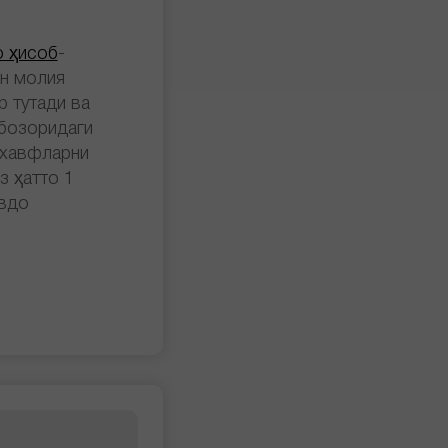
 ҳисоб
-
ан молия
 тутади ва
 бозоридаги
 хавфларни
з ҳатто 1
авдо