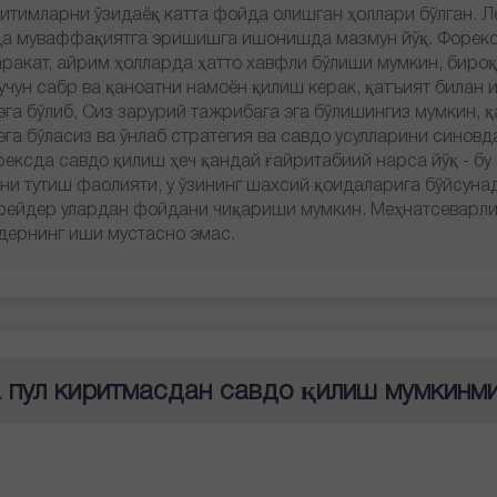
итимларни ўзидаёқ катта фойда олишган ҳоллари бўлган. Л
мда муваффақиятга эришишга ишонишда мазмун йўқ. Форек
ракат, айрим ҳолларда ҳатто хавфли бўлиши мумкин, бироқ
чун сабр ва қаноатни намоён қилиш керак, қатъият билан 
эга бўлиб, Сиз зарурий тажрибага эга бўлишингиз мумкин, 
га бўласиз ва ўнлаб стратегия ва савдо усулларини синовд
ексда савдо қилиш ҳеч қандай ғайритабиий нарса йўқ - бу
ни тутиш фаолияти, у ўзининг шахсий қоидаларига бўйсуна
трейдер улардан фойдани чиқариши мумкин. Меҳнатсеварли
дернинг иши мустасно эмас.
 пул киритмасдан савдо қилиш мумкинм