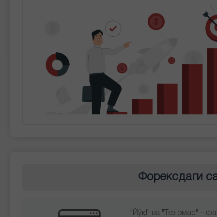
Форексдаги с
"Йўқ!" ва "Тез эмас" – 