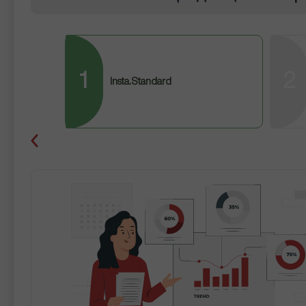
1
2
Insta.Standard