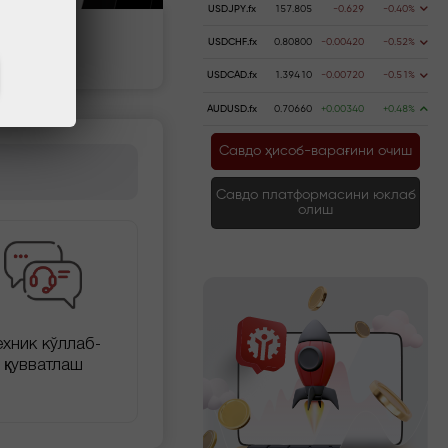
USDJPY.fx
157.805
-0.629
-0.40%
USDCHF.fx
0.80800
-0.00420
-0.52%
полнить счёт
Вывести деньги
USDCAD.fx
1.39410
-0.00720
-0.51%
AUDUSD.fx
0.70660
+0.00340
+0.48%
Савдо ҳисоб-варағини очиш
Савдо платформасини юклаб
олиш
ехник кўллаб-
қувватлаш