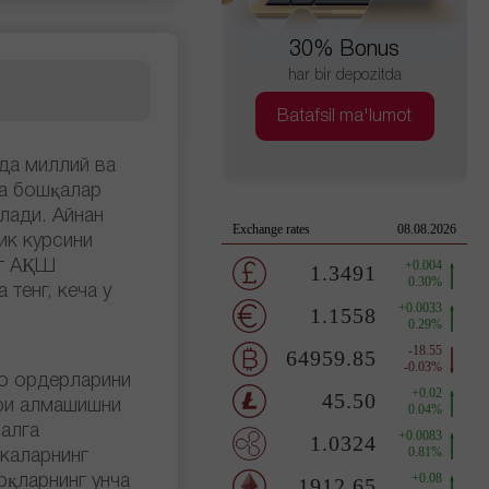
30% Bonus
har bir depozitda
Batafsil ma'lumot
да миллий ва
ва бошқалар
лади. Айнан
ик курсини
нг АҚШ
 тенг, кеча у
о ордерларини
ари алмашишни
малга
каларнинг
қларнинг унча