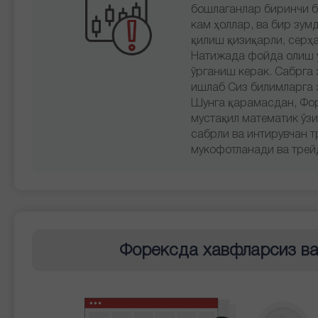
бошлаганлар биринчи б
кам ҳоллар, ва бир зу
қилиш қизиқарли, серҳа
Натижада фойда олиш у
ўрганиш керак. Сабрга 
ишлаб Сиз билимларга э
Шунга қарамасдан, Фор
мустақил математик ўзи
сабрли ва интирувчан 
мукофотланади ва трей
Форексда хавфларсиз ва