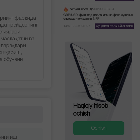
Актуальность до
08:00 UTC--4
GBP/USD: фунт под давлением на фоне сужения
арнинг фарқида
спредов и ожидания NFP
нда трейдернинг
14:51 2026-08-07
Фундаментальный анализ
егиялари
маслаҳатчи ва
-варақлари
бошқариш,
а обунани
Haqiqiy hisob
Demo hisob ochish
ochish
Ochish
Ochish
янги иш