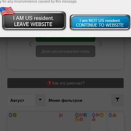
савдо кампанияларини кузатиб боринг,
y for any inconvenience caused by this message.
фойда ва мукофотларни оширинг.
Савдо ҳисоб-варағини очиш
Демо-ҳисоб-варағини очиш
Как это работает?
Август
Меню фильтров