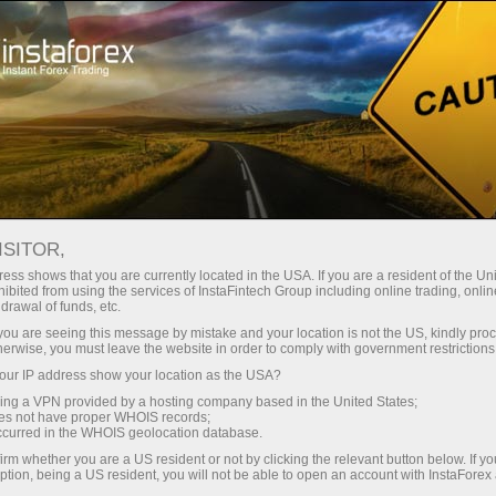
Промоакции
События
Интерактивный календарь
ISITOR,
Акциялар тақвими -
ess shows that you are currently located in the USA. If you are a resident of the Uni
ibited from using the services of InstaFintech Group including online trading, online
Жорий Форекс
drawal of funds, etc.
k you are seeing this message by mistake and your location is not the US, kindly pro
бонуслари ва
herwise, you must leave the website in order to comply with government restrictions
ur IP address show your location as the USA?
тадбирлари
sing a VPN provided by a hosting company based in the United States;
oes not have proper WHOIS records;
occurred in the WHOIS geolocation database.
InstaForex акциялар тақвимини текширинг -
irm whether you are a US resident or not by clicking the relevant button below. If y
Форекс бонуслари, танловлар ва махсус
ption, being a US resident, you will not be able to open an account with InstaForex