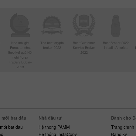
d
Nhà môi giới
The best crypto
Best Customer
Best Broker 2022
Forex tốt nhất
broker 2022
Service Broker
in Latin America
4
theo kết quả Hội
2022
nghị Forex
Traders Dubai–
2023
 mới bắt đầu
Nhà đầu tư
Dành cho Đố
 mới bắt đầu
Hệ thống PAMM
Trang chính
mo
Hệ thống InstaCopy
Đăng ký