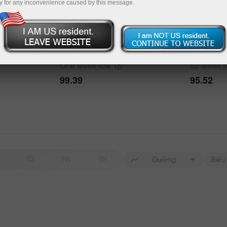
y for any inconvenience caused by this message.
One week
high
52-week
h
101.04
101.77
One week
low
52-week
99.39
95.52
1D
1W
1M
Đường
Biểu