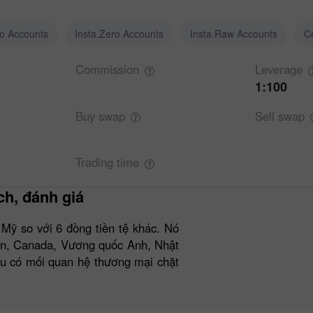
ro Accounts
Insta.Zero Accounts
Insta.Raw Accounts
C
Commission
Leverage
1:100
Buy
swap
Sell
swap
Trading
time
ch, đánh giá
Mỹ so với 6 đồng tiền tệ khác. Nó
ển, Canada, Vương quốc Anh, Nhật
ều có mối quan hệ thương mại chặt