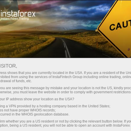
oản ngay lập tức
Tải nền tảng giao dịch Metatrader
 người mới bắt
Dành cho nhà đầu
Dành cho đối tác
Các chiế
đầu
tư
dịch
#USDX
ISITOR,
99.76
ess shows that you are currently located in the USA. If you are a resident of the Uni
(
%)
ibited from using the services of InstaFintech Group including online trading, online
drawal of funds, etc.
06 Aug 2026 04:38
k you are seeing this message by mistake and your location is not the US, kindly pro
herwise, you must leave the website in order to comply with government restrictions
ur IP address show your location as the USA?
sing a VPN provided by a hosting company based in the United States;
oes not have proper WHOIS records;
occurred in the WHOIS geolocation database.
irm whether you are a US resident or not by clicking the relevant button below. If y
ption, being a US resident, you will not be able to open an account with InstaForex
Traders' feedback