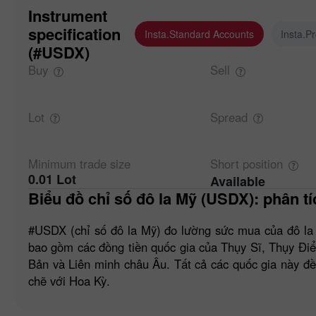
Instrument
specification
Insta.Standard Accounts
Insta.P
(#USDX)
Buy
Sell
Lot
Spread
Minimum trade
size
Short
position
0.01 Lot
Available
Biểu đồ chỉ số đô la Mỹ (USDX): phân tí
#USDX (chỉ số đô la Mỹ) đo lường sức mua của đô la 
bao gồm các đồng tiền quốc gia của Thụy Sĩ, Thụy Đi
Bản và Liên minh châu Âu. Tất cả các quốc gia này đ
chẽ với Hoa Kỳ.