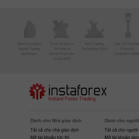
Most Innovative
Forex Broker of
Best Trading
Top 100 Truste
Mobile Trading
the Year at
Technology 2024
Financial
Application
Money Expo Abu
Institutions 202
Dhabi 2025
Dành cho Nhà giao dịch
Dành cho người
Tất cả cho nhà giao dịch
Tất cả cho người
Mở tài khoản tức thì
Mở tài khoản de