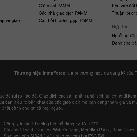
h
Giám sát PAMM
Khu vực đối 
Các nhà giao dịch PAMM
Thuận lợi ch
ặp về giao
Câu hỏi thường gặp: PAMM
Hợp tác
Nghề nghiệp
Dành cho bá
Thương hiệu InstaForex
là một thương hiệu đã đăng ký của 
 độ rủi ro nào đó. Giao dịch các sản phẩm phái sinh tài chính đi kèm 
hi bạn hiểu rõ bản chất của các giao dịch mà bạn đang tham gia và mứ
 phải dành cho tất cả mọi người.
Công ty Instant Trading Ltd, số đăng ký 1811672
Địa chỉ: Tầng 4, Tòa nhà Water's Edge, Meridian Plaza, Road Town, 
Số giấy phép SIBA/L/14/1082 được cấp bởi FSC BVI