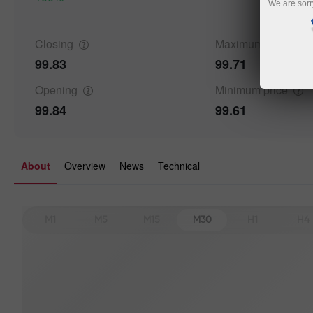
We are sorr
Closing
Maximum
price
99.83
99.71
Opening
Minimum
price
99.84
99.61
About
Overview
News
Technical
M1
M5
M15
M30
H1
H4