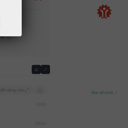
igh
low
 đồ nâng cao
See all tools