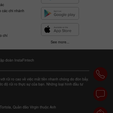
tác
o các chi nhánh
o chí
See more...
Tập đoàn InstaFintech
với rủi ro cao về việc mất tiền nhanh chóng do đòn bẩy.
c độ rủi ro thực sự của bạn. Những loại hình đầu tư
Tortola, Quần đảo Virgin thuộc Anh