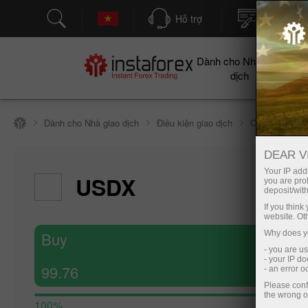
Hỗ trợ
Mở tài kh
Dành cho Nhà giao
Cho
dịch
Dành cho Nhà giao dịch
Điều kiện giao dịch
Công cụ giao 
DEAR V
Your IP addr
USDX
you are proh
deposit/with
If you thin
website. Ot
Buy
Why does yo
- you are u
- your IP d
99.76
- an error 
Please conf
the wrong o
100%