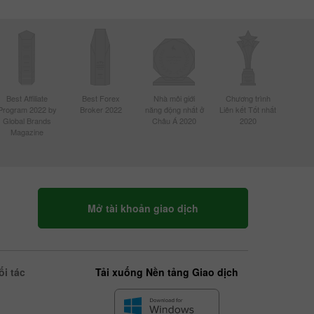
Best Affiliate
Best Forex
Nhà môi giới
Chương trình
Program 2022 by
Broker 2022
năng động nhất ở
Liên kết Tốt nhất
Global Brands
Châu Á 2020
2020
Magazine
Mở tài khoản giao dịch
i tác
Tải xuống Nền tảng Giao dịch