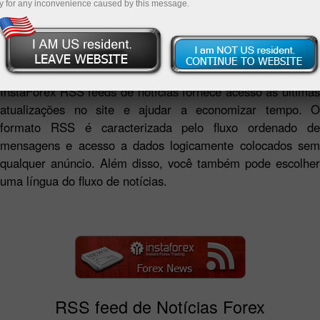
y for any inconvenience caused by this message.
RSS feeds de notícias da Companhia InstaForex Company
representa um resumo das análises e notícias frescas de
forex e também notícias da Companhia em um formato
conveniente.
InstaForex RSS feeds de notícias fornece acesso às últimas
atualizações no site e ajudar a economizar tempo. O
formato RSS é caracterizada pelo fluxo ordenado de
mensagens e acesso a dados logicamente colocados sem
qualquer anúncio. Além disso, você também pode escolher
uma língua do fluxo de notícias.
RSS feed de Notícias Forex