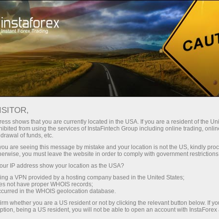
RSS InstaForex
RSS FEEDS DA COMPANHIA
INSTAFOREX
ISITOR,
ess shows that you are currently located in the USA. If you are a resident of the Uni
ibited from using the services of InstaFintech Group including online trading, online
drawal of funds, etc.
k you are seeing this message by mistake and your location is not the US, kindly pro
Abrir conta de negociação
herwise, you must leave the website in order to comply with government restrictions
ur IP address show your location as the USA?
Abrir conta demo
sing a VPN provided by a hosting company based in the United States;
oes not have proper WHOIS records;
occurred in the WHOIS geolocation database.
irm whether you are a US resident or not by clicking the relevant button below. If y
ption, being a US resident, you will not be able to open an account with InstaForex