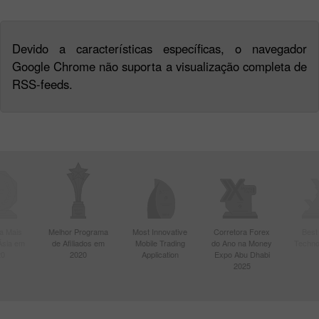
Devido a características específicas, o navegador
Google Chrome não suporta a visualização completa de
RSS-feeds.
a Mais
Melhor Programa
Most Innovative
Corretora Forex
Best
Ásia em
de Afiliados em
Mobile Trading
do Ano na Money
Techno
20
2020
Application
Expo Abu Dhabi
2025