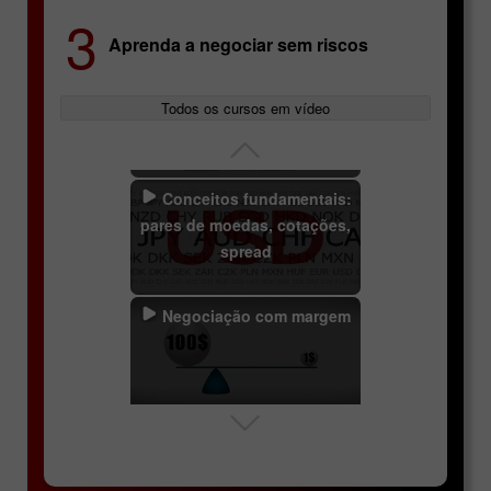
3
Aprenda a negociar sem riscos
Informações específicas
dos pares de moedas
Todos os cursos em vídeo
Conceitos fundamentais:
pares de moedas, cotações,
spread
Negociação com margem
Swaps
Lucky Trader