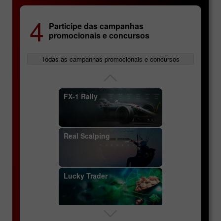
InstaForex Sniper
4
Participe das campanhas
Análise técnica
promocionais e concursos
InstaForex Great Race
Todas as campanhas promocionais e concursos
Contratos de futuros
FX-1 Rally
Informações específicas
Real Scalping
dos pares de moedas
Lucky Trader
Conceitos fundamentais:
pares de moedas, cotações,
spread
InstaForex Sniper