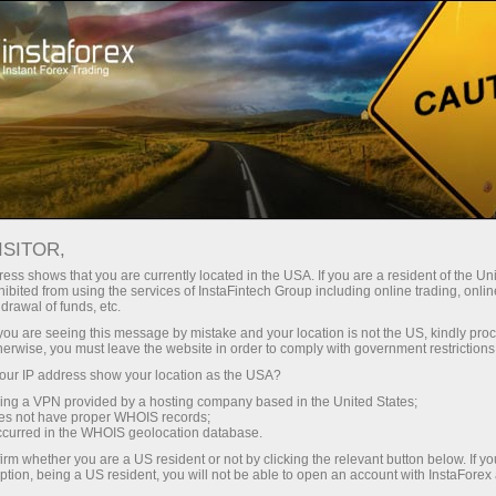
Campaigns
Concursos
ISITOR,
Concursos e
ess shows that you are currently located in the USA. If you are a resident of the Uni
ibited from using the services of InstaFintech Group including online trading, online
campanhas da
drawal of funds, etc.
k you are seeing this message by mistake and your location is not the US, kindly pro
InstaForex
herwise, you must leave the website in order to comply with government restrictions
ur IP address show your location as the USA?
sing a VPN provided by a hosting company based in the United States;
A InstaForex realiza regularmente concursos
oes not have proper WHOIS records;
interessantes de Forex, que permitem que os
occurred in the WHOIS geolocation database.
participantes desafiem suas habilidades de
irm whether you are a US resident or not by clicking the relevant button below. If y
negociação. Os vencedores dos concursos
ption, being a US resident, you will not be able to open an account with InstaForex