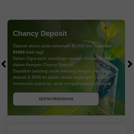
Chancy Deposit
Deposit akaun anda sebanyak $3,000 dan dapatkan
$1000
lebih lagi!
Dalam Ogos kami membuat cabutan bertuah
$1000
dalam Kempen Chancy Deposit!
Dapatkan peluang untuk menang dengan membuat
deposit $ 3000 ke dalam akaun dagangan. Setelah
memenuhi syarat ini, anda menjadi peserta kempen.
DAPATKAN BONUS
SERTAI PERADUAN
SERTAI PERADUAN
SERTAI PERADUAN