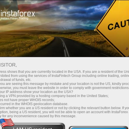
Untuk Pedagang Baru
Webinars
ISITOR,
Webinar InstaForex
ess shows that you are currently located in the USA. If you are a resident of the Uni
ibited from using the services of InstaFintech Group including online trading, online
drawal of funds, etc.
Percuma
k you are seeing this message by mistake and your location is not the US, kindly pro
herwise, you must leave the website in order to comply with government restrictions
ur IP address show your location as the USA?
Pelajari semua selok-belok perdagangan Forex
sing a VPN provided by a hosting company based in the United States;
oes not have proper WHOIS records;
dan tingkatkan kemahiran anda dengan
occurred in the WHOIS geolocation database.
pasukan pakar kami dari seluruh dunia
irm whether you are a US resident or not by clicking the relevant button below. If y
ption, being a US resident, you will not be able to open an account with InstaForex
y for any inconvenience caused by this message.