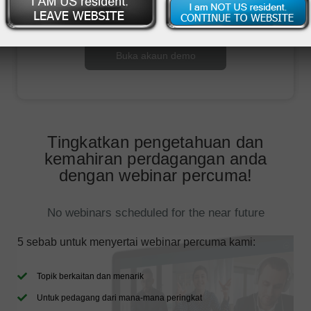
Buka akaun perdagangan
Buka akaun demo
Tingkatkan pengetahuan dan
kemahiran perdagangan anda
dengan webinar percuma!
No webinars scheduled for the near future
5 sebab untuk menyertai webinar percuma kami:
Topik berkaitan dan menarik
Untuk pedagang dari mana-mana peringkat