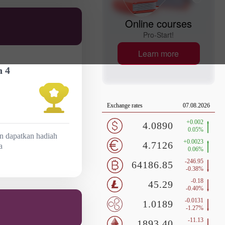
Online courses
Pro-Start!
Learn more
 4
 dapatkan hadiah
a