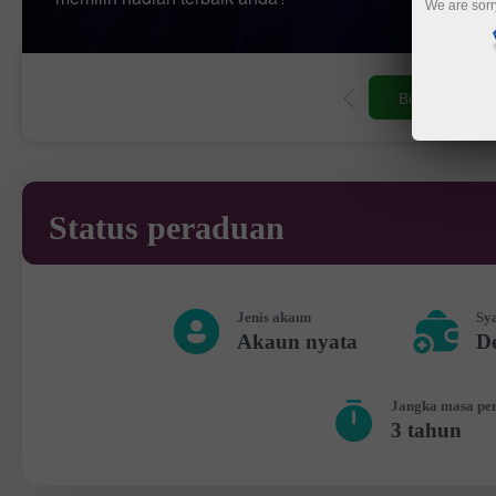
We are sorr
Buka akaun pe
Status peraduan
Jenis akaun
Sy
Akaun nyata
De
Jangka masa pe
3 tahun