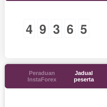
4
9
3
6
5
Peraduan
Jadual
InstaForex
peserta