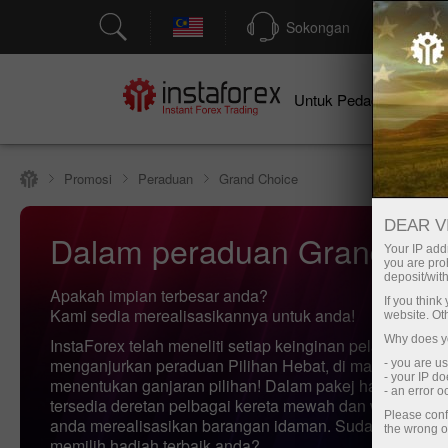
Sokongan
P
Un
Untuk Pedagang
Promosi
Peraduan
Grand Choice
DEAR V
Dalam peraduan Grand Choic
Your IP addr
you are proh
deposit/with
Apakah impian terbesar anda?
If you thin
Kami sedia merealisasikannya untuk anda!
website. Ot
Why does yo
InstaForex telah meneliti setiap keinginan pelanggan d
menganjurkan peraduan Pilihan Hebat, di mana andala
- you are u
- your IP d
menentukan ganjaran pilihan! Dalam pakej hadiah ekskl
- an error 
tersedia deretan pelbagai kereta mewah dan wang tunai
Please conf
anda merealisasikan barangan idaman. Sudahkah anda
the wrong o
memilih hadiah terbaik anda?