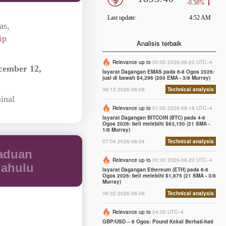
as,
ip
Analisis terbaik
Relevance up to
00:00 2026-08-20 UTC--4
cember 12,
Isyarat Dagangan EMAS pada 6-8 Ogos 2026:
jual di bawah $4,296 (200 EMA - 3/8 Murray)
06:15 2026-08-06
Technical analysis
inal
Relevance up to
01:00 2026-08-18 UTC--4
Isyarat Dagangan BITCOIN (BTC) pada 4-6
Ogos 2026: beli melebihi $63,150 (21 SMA -
1/8 Murray)
07:04 2026-08-04
Technical analysis
aduan
Relevance up to
00:00 2026-08-20 UTC--4
dahulu
Isyarat Dagangan Ethereum (ETH) pada 6-8
Ogos 2026: beli melebihi $1,875 (21 SMA - 3/8
Murray)
06:32 2026-08-06
Technical analysis
Relevance up to
04:00 UTC--4
GBP/USD – 6 Ogos: Pound Kekal Berhati-hati