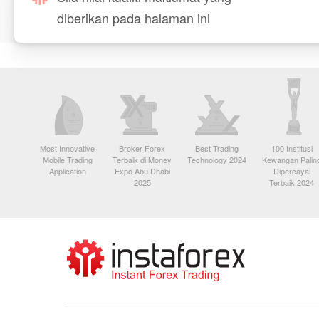
diberikan pada halaman ini
Most Innovative
Broker Forex
Best Trading
100 Institusi
Mobile Trading
Terbaik di Money
Technology 2024
Kewangan Palin
Application
Expo Abu Dhabi
Dipercayai
2025
Terbaik 2024