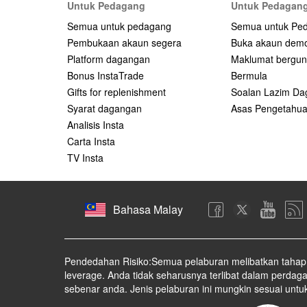
Untuk Pedagang
Untuk Pedagang
Semua untuk pedagang
Semua untuk Pe
Pembukaan akaun segera
Buka akaun dem
Platform dagangan
Maklumat bergu
Bonus InstaTrade
Bermula
Gifts for replenishment
Soalan Lazim D
Syarat dagangan
Asas Pengetahu
Analisis Insta
Carta Insta
TV Insta
Bahasa Malay
Pendedahan Risiko:Semua pelaburan melibatkan tahap r
leverage. Anda tidak seharusnya terlibat dalam perd
sebenar anda. Jenis pelaburan ini mungkin sesuai untu