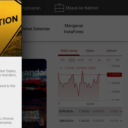
Deposit/Pengeluaran
Masuk ke Kabinet
Mengenai
en
Rehat Sebentar
InstaForex
Mata wang
Kripto
Saham
M5
M15
M30
H1
H4
D1
W1
tangan anda!
C
1
.
1
5
2
4
0
0
.
0
0
0
0
0
0
.
0
0
%
ted States,
 transfers,
ceed to the
.
EURUSD.fx
1.15230
-0.00020
-0.02%
ou choose
GBPUSD.fx
1.34530
-0.00020
-0.01%
 anyway.