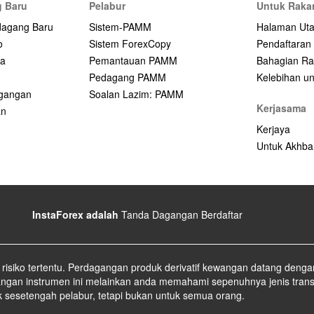
 Baru
Pelabur
Untuk Raka
dagang Baru
Sistem-PAMM
Halaman Ut
o
Sistem ForexCopy
Pendaftaran
na
Pemantauan PAMM
Bahagian Ra
Pedagang PAMM
Kelebihan unt
agangan
Soalan Lazim: PAMM
Kerjasama
an
Kerjaya
Untuk Akhba
InstaForex adalah
Tanda Dagangan Berdaftar
isiko tertentu. Perdagangan produk derivatif kewangan datang dengan
agangan instrumen ini melainkan anda memahami sepenuhnya jenis tra
k sesetengah pelabur, tetapi bukan untuk semua orang.