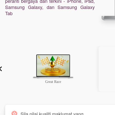
peranti bergaya dan terkini - iPhone, iPad,
Samsung Galaxy, dan Samsung Galaxy
Tab
Great Race
Sila nilai kualiti maklumat yang