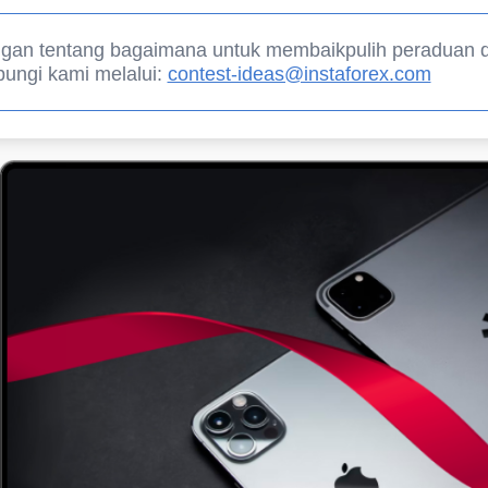
gan tentang bagaimana untuk membaikpulih peraduan
ungi kami melalui:
contest-ideas@instaforex.com
Buka Akaun
Buka Akaun
Demo
Sebenar
Buka
Buka