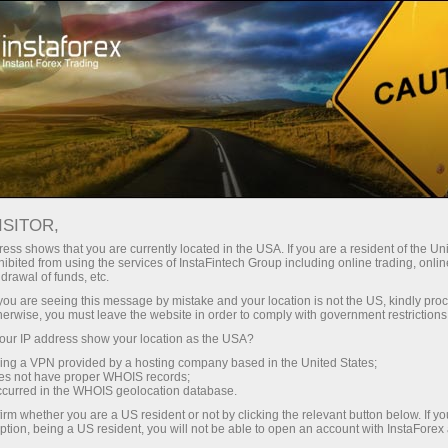
embukaan akaun segera
Platform dagangan
tuk Pedagang
Untuk Rakan
Untuk Pelabur
Kemp
Baru
Niaga
ISITOR,
e, pilihan hadiah terletak di 
ess shows that you are currently located in the USA. If you are a resident of the Uni
ibited from using the services of InstaFintech Group including online trading, online
drawal of funds, etc.
k you are seeing this message by mistake and your location is not the US, kindly pro
herwise, you must leave the website in order to comply with government restrictions
ur IP address show your location as the USA?
alam
h yang
sing a VPN provided by a hosting company based in the United States;
oes not have proper WHOIS records;
usif kami,
occurred in the WHOIS geolocation database.
 untuk
irm whether you are a US resident or not by clicking the relevant button below. If y
 bersedia
ption, being a US resident, you will not be able to open an account with InstaForex