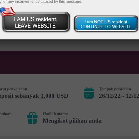
y for any inconvenience caused by this message.
rdagangan
Buka akaun demo
arat penyertaan
Tempoh peraduan
posit sebanyak 1,000 USD
26/12/22 - 12/1
raduan
Hadiah utama
Mengikut pilihan anda