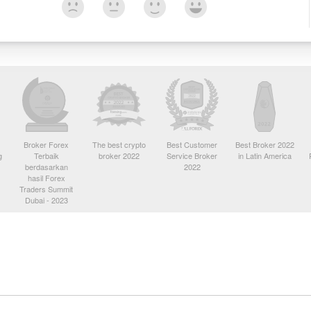
Broker Forex
The best crypto
Best Customer
Best Broker 2022
g
Terbaik
broker 2022
Service Broker
in Latin America
berdasarkan
2022
hasil Forex
Traders Summit
Dubai - 2023