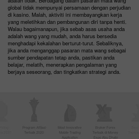
adalah tidak. Berdagang dalam pasaran mata wang
global tidak mempunyai persamaan dengan perjudian
di kasino. Malah, aktiviti ini membayangkan kerja
yang meletihkan dan pembangunan diri tanpa henti.
Walau bagaimanapun, jika sebab asas usaha anda
adalah wang yang mudah, anda harus bersedia
menghadapi kekalahan berturut-turut. Sebaliknya,
jika anda menganggap pasaran mata wang sebagai
sumber pendapatan tetap anda, pastikan anda
belajar, melatih, menerapkan pengalaman yang
berjaya seseorang, dan tingkatkan strategi anda.
Paling
Program Afiliasi
Most Innovative
Broker Forex
Best
sia 2020
Terbaik 2020
Mobile Trading
Terbaik di Money
Techno
Application
Expo Abu Dhabi