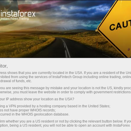
Untuk Pedagang baru
Apa itu Forex?
tor,
Apa itu Forex?
ess shows that you are currently located in the USA. If you are a resident of the Uni
ibited from using the services of InstaFintech Group including online trading, online
drawal of funds, etc.
k you are seeing this message by mistake and your location is not the US, kindly pro
Perkataan Forex ialah gabungan yang dibentuk
herwise, you must leave the website in order to comply with government restrictions
dengan menggabungkan bahagian awal dua
ur IP address show your location as the USA?
perkataan Inggeris: asing dan pertukaran.
sing a VPN provided by a hosting company based in the United States;
Perkataan untuk terjemahan perkataan frasa ini
oes not have proper WHOIS records;
occurred in the WHOIS geolocation database.
bermaksud pertukaran mata wang asing.
irm whether you are a US resident or not by clicking the relevant button below. If y
Amalan menukar satu mata wang dengan yang
ption, being a US resident, you will not be able to open an account with InstaForex
lain melahirkan pasaran mata wang