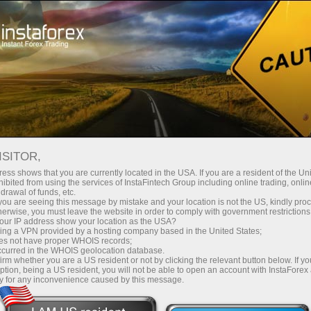
Yangi boshlovchilar uchun
Onlayn vebinarlar
ISITOR,
Bepul InstaForex
ess shows that you are currently located in the USA. If you are a resident of the Uni
ibited from using the services of InstaFintech Group including online trading, online
drawal of funds, etc.
Vebinarlar
k you are seeing this message by mistake and your location is not the US, kindly pro
herwise, you must leave the website in order to comply with government restrictions
ur IP address show your location as the USA?
Forex savdosining barcha nozik jihatlarini
sing a VPN provided by a hosting company based in the United States;
oes not have proper WHOIS records;
o‘rganing va butun dunyodan ekspertlar
occurred in the WHOIS geolocation database.
jamoamiz bilan ko‘nikmalaringizni oshiring
irm whether you are a US resident or not by clicking the relevant button below. If y
ption, being a US resident, you will not be able to open an account with InstaForex
y for any inconvenience caused by this message.