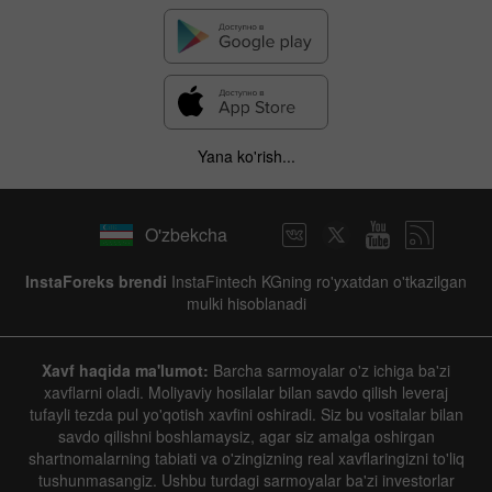
Yana ko'rish...
O'zbekcha
InstaForeks brendi
InstaFintech KGning ro'yxatdan o'tkazilgan
mulki hisoblanadi
Xavf haqida ma'lumot:
Barcha sarmoyalar o'z ichiga ba'zi
xavflarni oladi. Moliyaviy hosilalar bilan savdo qilish leveraj
tufayli tezda pul yo'qotish xavfini oshiradi. Siz bu vositalar bilan
savdo qilishni boshlamaysiz, agar siz amalga oshirgan
shartnomalarning tabiati va o'zingizning real xavflaringizni to'liq
tushunmasangiz. Ushbu turdagi sarmoyalar ba'zi investorlar