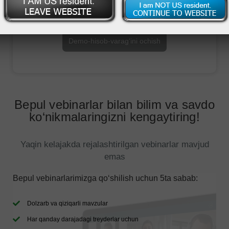
Savdo hisob-varag‘ini ochish
Demo-hisob-varag‘ini ochish
Bepul vebinarlar bilan bilim va savdo
ko‘nikmalaringizni kengaytiring!
Yaqin kelajakda rejalashtirilgan vebinarlar mavjud
emas
Bepul vebinarlarimizga qo‘shilish uchun 5ta sabab:
Dolzarb va qiziqarli mavzular
Har qanday darajadagi treyderlar uchun