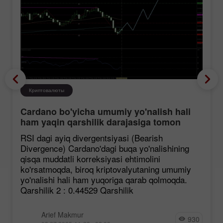
Криптовалюты
Cardano bo'yicha umumiy yo'nalish hali
ham yaqin qarshilik darajasiga tomon
mustahkamlanmoqda, garchi korreksiya
RSI dagi ayiq divergentsiyasi (Bearish
ehtimoli mavjud bo'lsa ham.
Divergence) Cardano'dagi buqa yo'nalishining
qisqa muddatli korreksiyasi ehtimolini
ko'rsatmoqda, biroq kriptovalyutaning umumiy
yo'nalishi hali ham yuqoriga qarab qolmoqda.
Qarshilik 2 : 0.44529 Qarshilik
Arief Makmur
930