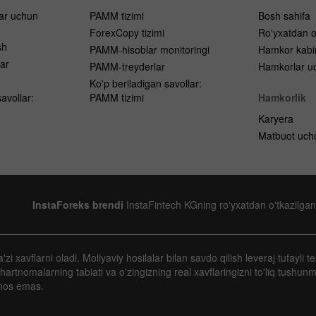
lar uchun
PAMM tizimi
Bosh sahifa
ForexCopy tizimi
Ro'yxatdan o
sh
PAMM-hisoblar monitoringi
Hamkor kabi
ar
PAMM-treyderlar
Hamkorlar uc
h
Ko'p beriladigan savollar:
avollar:
PAMM tizimi
Hamkorlik
Karyera
Matbuot uch
InstaForeks brendi
InstaFintech KGning ro'yxatdan o'tkazilgan
 xavflarni oladi. Moliyaviy hosilalar bilan savdo qilish leveraj tufayli te
artnomalarning tabiati va o'zingizning real xavflaringizni to'liq tushun
mos emas.