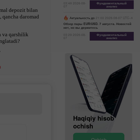
03:49 2026-08-
Фундаментальный
07
анализ
mal depozit bilan
, qancha daromad
Актуальность до
21:00 2026-08-07 UTC--4
Обзор пары EUR/USD. 7 августа. Новостей
нет, но вы держитесь
 va qarshilik
03:29 2026-08-
Фундаментальный
07
анализ
anglatadi?
?
h
Demo hisob
Haqiqiy hisob
ochish
ochish
Ochish
Ochish