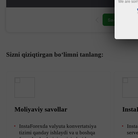
We are sorr
Savdo hisob-vara
Sizni qiziqtirgan bo‘limni tanlang:
Moliyaviy savollar
Insta
InstaForexda valyuta konvertatsiya
Inst
tizimi qanday ishlaydi va u boshqa
serve