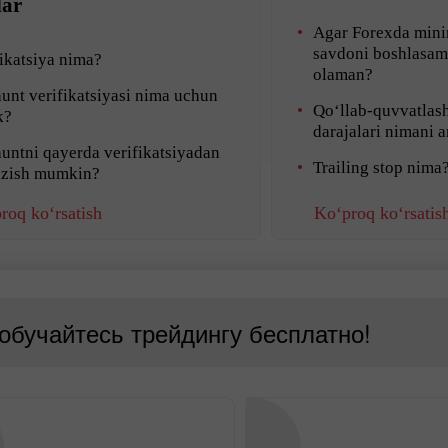
lar
Agar Forexda mini
savdoni boshlasam
ikatsiya nima?
olaman?
unt verifikatsiyasi nima uchun
Qo‘llab-quvvatlash
k?
darajalari nimani 
untni qayerda verifikatsiyadan
Trailing stop nima
azish mumkin?
roq ko‘rsatish
Ko‘proq ko‘rsatis
 обучайтесь трейдингу бесплатно!
Demo hisob
Haqiqiy hisob
ochish
ochish
Ochish
Ochish