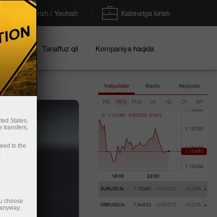
To'ldirish / Yechish
Kabinetga kirish
iyalar
Tanaffuz qil
Kompaniya haqida
Valyutalar
Kripto
Aksiyalar
M5
M15
M30
H1
H4
D1
W1
C
1
.
1
5
5
8
0
0
.
0
0
0
0
0
0
.
0
0
%
ted States,
 transfers,
ceed to the
.
EURUSD.fx
1.15580
+0.00330
+0.29%
ou choose
GBPUSD.fx
1.34920
+0.00370
+0.27%
 anyway.