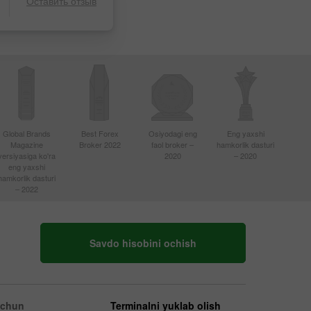
Оставить отзыв
Global Brands
Best Forex
Osiyodagi eng
Eng yaxshi
Magazine
Broker 2022
faol broker –
hamkorlik dasturi
versiyasiga ko'ra
2020
– 2020
eng yaxshi
hamkorlik dasturi
– 2022
Savdo hisobini ochish
uchun
Terminalni yuklab olish