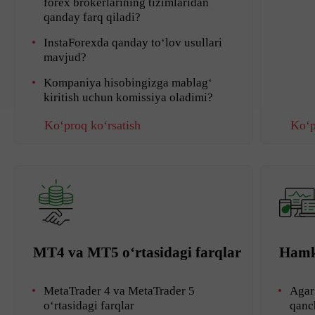
forex brokerlarining tizimlaridan
qanday farq qiladi?
InstaForexda qanday to‘lov usullari
mavjud?
Kompaniya hisobingizga mablag‘
kiritish uchun komissiya oladimi?
Ko‘proq ko‘rsatish
Ko‘p
MT4 va MT5 o‘rtasidagi farqlar
Hamko
MetaTrader 4 va MetaTrader 5
Agar
o‘rtasidagi farqlar
qanc