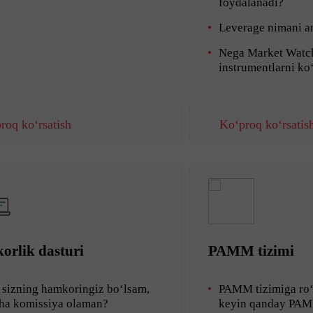
foydalanadi?
Leverage nimani a
Nega Market Watch
instrumentlarni k
roq ko‘rsatish
Ko‘proq ko‘rsatis
rlik dasturi
PAMM tizimi
 sizning hamkoringiz bo‘lsam,
PAMM tizimiga ro‘
ha komissiya olaman?
keyin qanday PAM