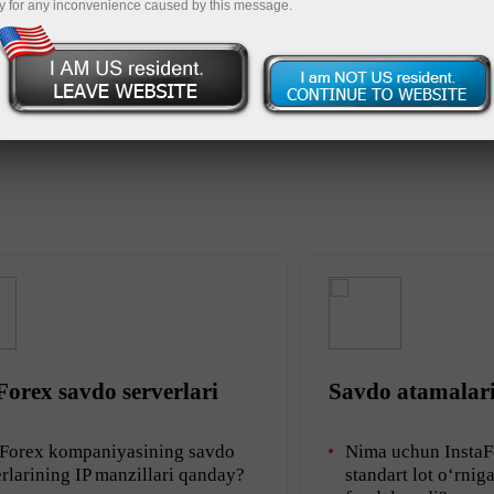
y for any inconvenience caused by this message.
g‘ini ochish
Demo-hisob-varag‘ini ochish
Forex savdo serverlari
Savdo atamalar
aForex kompaniyasining savdo
Nima uchun Insta
rlarining IP manzillari qanday?
standart lot o‘rni