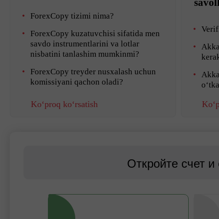
savol
ForexCopy tizimi nima?
Verif
ForexCopy kuzatuvchisi sifatida men
savdo instrumentlarini va lotlar
Akka
nisbatini tanlashim mumkinmi?
kera
ForexCopy treyder nusxalash uchun
Akka
komissiyani qachon oladi?
o‘tk
Ko‘proq ko‘rsatish
Ko‘p
Откройте счет и