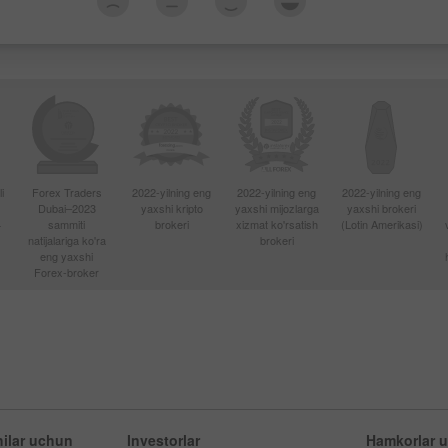
i
Forex Traders
2022-yilning eng
2022-yilning eng
2022-yilning eng
Dubai–2023
yaxshi kripto
yaxshi mijozlarga
yaxshi brokeri
4
sammiti
brokeri
xizmat ko'rsatish
(Lotin Amerikasi)
natijalariga ko'ra
brokeri
eng yaxshi
Forex-broker
ilar uchun
Investorlar
Hamkorlar 