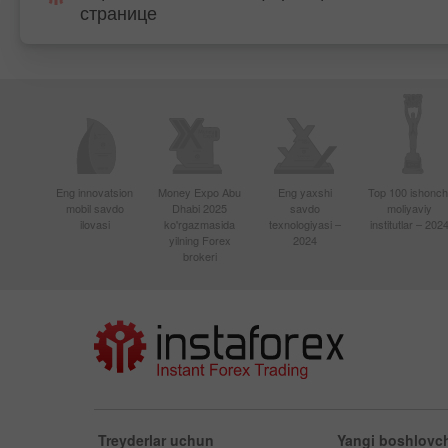
странице
Eng innovatsion
Money Expo Abu
Eng yaxshi
Top 100 ishonchl
mobil savdo
Dhabi 2025
savdo
moliyaviy
ilovasi
ko'rgazmasida
texnologiyasi –
institutlar – 202
yilning Forex
2024
brokeri
Treyderlar uchun
Yangi boshlovch