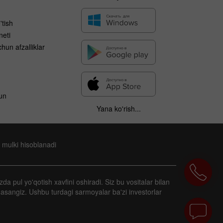
'tish
neti
hun afzalliklar
un
Yana ko'rish...
 mulki hisoblanadi
zda pul yo'qotish xavfini oshiradi. Siz bu vositalar bilan
masangiz. Ushbu turdagi sarmoyalar ba'zi investorlar