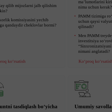
ma’lumotlarini kir
y qilib mijozlarni jalb qilishim
nima uchun kerak
kin?
PAMM tizimiga ro‘
orlik komissiyasini yechib
uchun qaysi valyut
hga qandaydir cheklovlar bormi?
qilinadi?
Men PAMM treyde
investitsiya so‘rov
“Sinxronizatsiyani
nimani anglatadi?
roq ko‘rsatish
Ko‘proq ko‘rsatis
ntni tasdiqlash bo‘yicha
Umumiy savolla