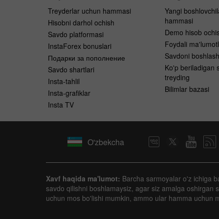
Treyderlar uchun hammasi
Yangi boshlovchi
hammasi
Hisobni darhol ochish
Demo hisob ochi
Savdo platformasi
Foydali ma'lumotl
InstaForex bonuslari
Savdoni boshlas
Подарки за пополнение
Ko'p beriladigan s
Savdo shartlari
treyding
Insta-tahlil
Bilimlar bazasi
Insta-grafiklar
Insta TV
O'zbekcha
Xavf haqida ma'lumot:
Barcha sarmoyalar o'z ichiga ba'zi
savdo qilishni boshlamaysiz, agar siz amalga oshirgan sh
uchun mos bo'lishi mumkin, ammo ular hamma uchun 