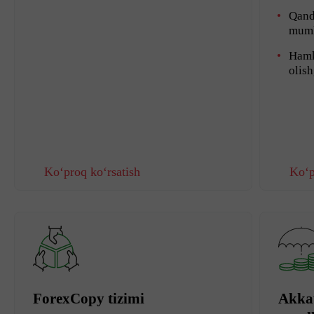
Qanda
mum
Hamk
olis
Ko‘proq ko‘rsatish
Ko‘p
ForexCopy tizimi
Akkau