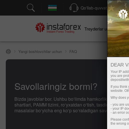
Qo'llab-quvvatlash
Treyderlar uchun
bo
Yangi boshlovchilar uchun
FAQ
DEAR V
Your IP addr
you are proh
deposit/with
Savollaringiz bormi?
If you thin
website. Ot
Bizda javoblar bor. Ushbu bo‘limda hamkorlik dasturi, s
Why does yo
shartlari, PAMM tizimi, ro‘yxatdan o‘tish, tasdiqlash va 
- you are u
- your IP d
masalalar bo‘yicha eng ko‘p so‘raladigan savollar jamla
- an error 
Please conf
the wrong o