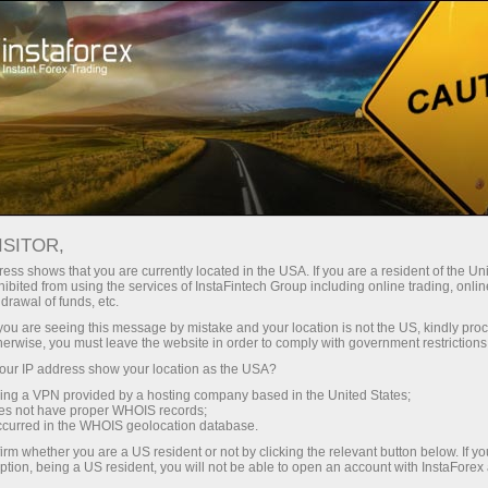
Hisob-varag'ini tez ochish
Savdo platformasi
Endi ish
shlayotganlar
Investorlar uchun
Hamkorlar uchun
Promoaks
uchun
ISITOR,
ess shows that you are currently located in the USA. If you are a resident of the Uni
ibited from using the services of InstaFintech Group including online trading, online
drawal of funds, etc.
k you are seeing this message by mistake and your location is not the US, kindly pro
herwise, you must leave the website in order to comply with government restrictions
avdo
ur IP address show your location as the USA?
boshqa
sing a VPN provided by a hosting company based in the United States;
oes not have proper WHOIS records;
ngan.
occurred in the WHOIS geolocation database.
irm whether you are a US resident or not by clicking the relevant button below. If y
ption, being a US resident, you will not be able to open an account with InstaForex