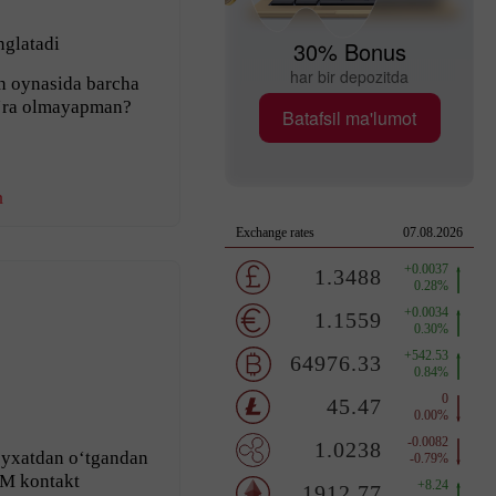
nglatadi
30% Bonus
har bir depozitda
 oynasida barcha
o‘ra olmayapman?
Batafsil ma'lumot
h
yxatdan o‘tgandan
M kontakt