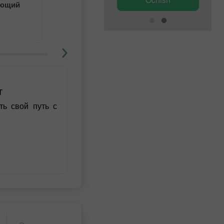
4
5
ающий
Учитесь с преподавателем
т
ть свой путь с