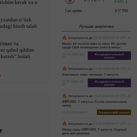
itishim kerak va u
?
yxatdan o‘tish
adagi hisob talab
Лучшая аналитика
Актуальность до
08:00 2026-08-08 UTC--4
riman va
Минус 23 тысячи вместо плюс 90: рынок
труда США неожиданно ушёл в минус
ini qabul qildim.
14:45 2026-08-
Фундаментальный
 kutish” holati
07
анализ
Актуальность до
01:00 2026-08-08 UTC--4
h
Ключевые темы пятницы, 7 августа
07:21 2026-08-
Фундаментальный
07
анализ
Актуальность до
04:00 2026-08-08 UTC--4
GBP/USD. 7 августа. Рынок окончательно
замер
10:09 2026-08-07
Технический анализ
Актуальность до
21:00 2026-08-07 UTC--4
r
Обзор пары GBP/USD. 7 августа. Судный
день для доллара