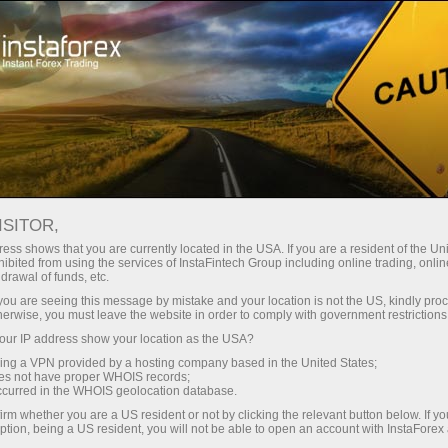
निवेशकों के लिए
PAMM सिस्टम
PAMM ट्रेडर्स
ISITOR,
व्यापारियों के प्रबंधन के लिए
ess shows that you are currently located in the USA. If you are a resident of the Uni
ibited from using the services of InstaFintech Group including online trading, online
बैनर प्रणाली
drawal of funds, etc.
k you are seeing this message by mistake and your location is not the US, kindly pro
herwise, you must leave the website in order to comply with government restrictions
इंस्टाफॉरेक्ष् कंपनी द्वारा प आ म म प्रणाली सबसे अच्छा तरीका
ur IP address show your location as the USA?
है अपने व्यापार खाते में निवेश को आकर्षित करने के लिए है।
sing a VPN provided by a hosting company based in the United States;
आप अपने व्यापार खाते में निवेश को आकर्षित करना चाहते हैं,
oes not have proper WHOIS records;
तो इंस्टाफॉरेक्ष् प आ म M प्रणाली निवेशकों के लिए अपनी
occurred in the WHOIS geolocation database.
खोज के लिए त्वरित और सुविधाजनक बनाना होगा।
पी ए एम
irm whether you are a US resident or not by clicking the relevant button below. If y
ption, being a US resident, you will not be able to open an account with InstaForex
एम प्रणाली में पंजीकरण के बाद
एक प्रबंध व्यापारी के रूप में