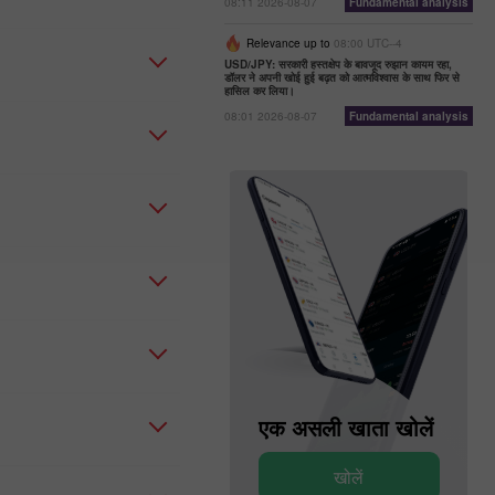
08:11 2026-08-07
Fundamental analysis
Relevance up to
08:00 UTC--4
USD/JPY: सरकारी हस्तक्षेप के बावजूद रुझान कायम रहा,
डॉलर ने अपनी खोई हुई बढ़त को आत्मविश्वास के साथ फिर से
हासिल कर लिया।
08:01 2026-08-07
Fundamental analysis
एक डेमो खाता खोलें
एक असली खाता खोलें
खोलें
खोलें