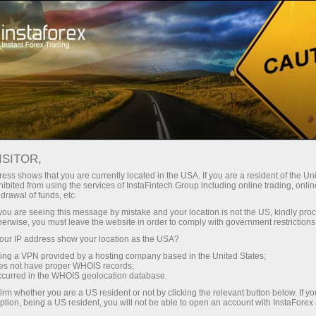
ा
तुरंत खाता खोलना
ट्रेडिंग प्लेटफॉर्म
जम
ुरुआती के लिए
निवेशकों के लिए
भागीदारों के लिए
अभिय
ISITOR,
ess shows that you are currently located in the USA. If you are a resident of the Uni
ibited from using the services of InstaFintech Group including online trading, online
drawal of funds, etc.
k you are seeing this message by mistake and your location is not the US, kindly pro
herwise, you must leave the website in order to comply with government restrictions
यों,
ur IP address show your location as the USA?
 जाने वाले
sing a VPN provided by a hosting company based in the United States;
oes not have proper WHOIS records;
occurred in the WHOIS geolocation database.
irm whether you are a US resident or not by clicking the relevant button below. If y
ption, being a US resident, you will not be able to open an account with InstaForex