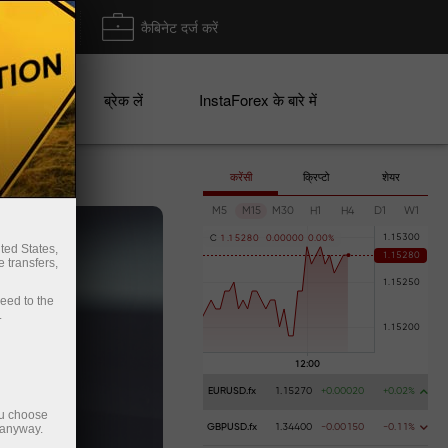
ा/ निकासी
कैबिनेट दर्ज करें
ान
ब्रेक लें
InstaForex के बारे में
करेंसी
क्रिप्टो
शेयर
M5
M15
M30
H1
H4
D1
W1
C
1
.
1
5
2
8
0
0
.
0
0
0
0
0
0
.
0
0
%
ted States,
 transfers,
ceed to the
.
EURUSD.fx
1.15270
+0.00020
+0.02%
ou choose
 anyway.
GBPUSD.fx
1.34400
-0.00150
-0.11%