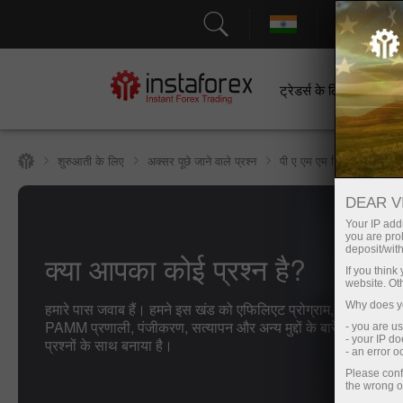
सहायत
ट्रेडर्स के लिए
श
शुरुआती के लिए
अक्सर पूछे जाने वाले प्रश्न
पी ए एम एम सिस्टम
DEAR V
Your IP addr
you are proh
deposit/with
क्या आपका कोई प्रश्न है?
If you thin
website. Ot
हमारे पास जवाब हैं। हमने इस खंड को एफिलिएट प्रोग्राम, ट्रेडिंग स्थिति
Why does yo
PAMM प्रणाली, पंजीकरण, सत्यापन और अन्य मुद्दों के बारे में अक्सर पूछे
- you are u
- your IP d
प्रश्नों के साथ बनाया है।
- an error 
Please conf
the wrong o