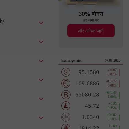
30% बोनस
हर जमा पर
ै?
और अधिक जानें