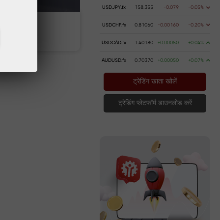
USDJPY.fx
158.355
-0.079
-0.05%
USDCHF.fx
0.81060
-0.00160
-0.20%
पैसे जमा करें
पैसे निकालें
USDCAD.fx
1.40180
+0.00050
+0.04%
AUDUSD.fx
0.70370
+0.00050
+0.07%
ट्रेडिंग खाता खोलें
ट्रेडिंग प्लेटफॉर्म डाउनलोड करें