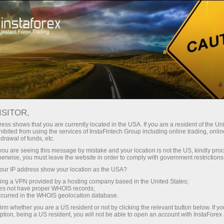
निवेशकों के लिए
पीएएमएम खाता
पीएएमएम खाता
ISITOR,
ess shows that you are currently located in the USA. If you are a resident of the Uni
ibited from using the services of InstaFintech Group including online trading, online
drawal of funds, etc.
k you are seeing this message by mistake and your location is not the US, kindly pro
herwise, you must leave the website in order to comply with government restrictions
ur IP address show your location as the USA?
sing a VPN provided by a hosting company based in the United States;
oes not have proper WHOIS records;
occurred in the WHOIS geolocation database.
irm whether you are a US resident or not by clicking the relevant button below. If y
ption, being a US resident, you will not be able to open an account with InstaForex