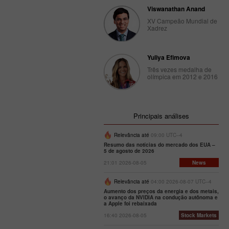
Viswanathan Anand
XV Campeão Mundial de
Xadrez
Yuliya Efimova
Três vezes medalha de
olímpica em 2012 e 2016
Principais análises
Relevância até
09:00 UTC--4
Resumo das notícias do mercado dos EUA –
5 de agosto de 2026
21:01 2026-08-05
News
Relevância até
04:00 2026-08-07 UTC--4
Aumento dos preços da energia e dos metais,
o avanço da NVIDIA na condução autônoma e
a Apple foi rebaixada
16:40 2026-08-05
Stock Markets