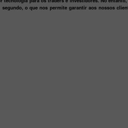
 tecnologia para os traders e investidores. No entanto
egundo, o que nos permite garantir aos nossos client
Bônus de 30%
Chancy deposit
Bônus do Clube da
InstaForex