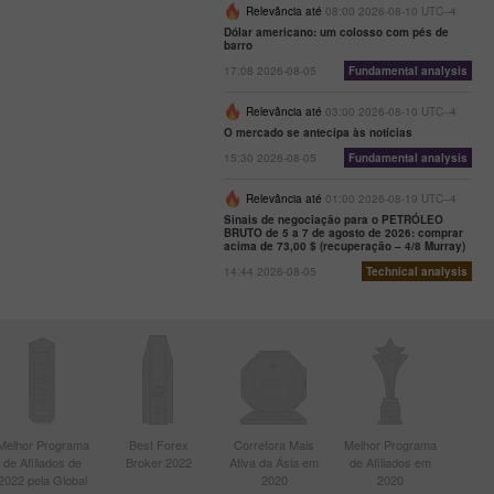
Relevância até
08:00 2026-08-10 UTC--4
Dólar americano: um colosso com pés de
barro
17:08 2026-08-05
Fundamental analysis
Relevância até
03:00 2026-08-10 UTC--4
O mercado se antecipa às notícias
15:30 2026-08-05
Fundamental analysis
Relevância até
01:00 2026-08-19 UTC--4
Sinais de negociação para o PETRÓLEO
BRUTO de 5 a 7 de agosto de 2026: comprar
acima de 73,00 $ (recuperação – 4/8 Murray)
14:44 2026-08-05
Technical analysis
Melhor Programa
Best Forex
Corretora Mais
Melhor Programa
de Afiliados de
Broker 2022
Ativa da Ásia em
de Afiliados em
2022 pela Global
2020
2020