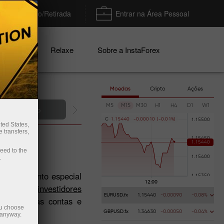
Depósito/Retirada
Entrar na Área Pessoal
nhas
Relaxe
Sobre a InstaForex
Moedas
Cripto
Ações
M5
M15
M30
H1
H4
D1
W1
rir conta demo
C
1
.
1
5
4
4
0
-
0
.
0
0
0
1
0
(
-
0
.
0
1
%
)
ted States,
 transfers,
ceed to the
.
um conjunto especial
onjunto de
investidores
EURUSD.fx
1.15440
-0.00090
-0.08%
em em outras contas e
ou choose
GBPUSD.fx
1.34630
-0.00050
-0.04%
 anyway.