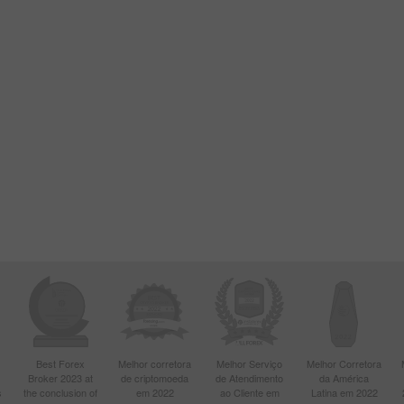
Best Forex
Melhor corretora
Melhor Serviço
Melhor Corretora
Broker 2023 at
de criptomoeda
de Atendimento
da América
s
the conclusion of
em 2022
ao Cliente em
Latina em 2022