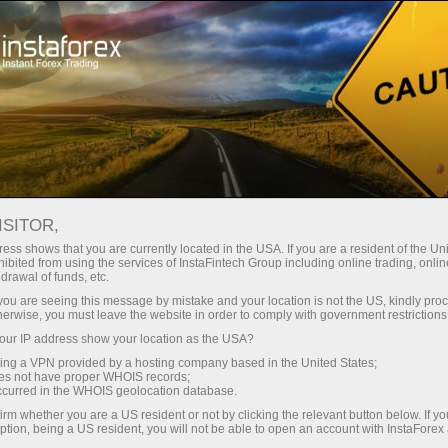
 instanânea da conta
Plataforma de negociação
ra Iniciantes
Para Investidores
Para Parceiros
Campa
Abrir conta de negociação
Ab
ISITOR,
ess shows that you are currently located in the USA. If you are a resident of the Uni
ibited from using the services of InstaFintech Group including online trading, online
unidade para usar o sistema PAMM.
drawal of funds, etc.
k you are seeing this message by mistake and your location is not the US, kindly pro
vo no mercado Forex.
herwise, you must leave the website in order to comply with government restrictions
ur IP address show your location as the USA?
dule - Módulo de Gestão de Alocação de Porcentagem ) é 
sing a VPN provided by a hosting company based in the United States;
o por
traders
para gerenciar seus próprios fundos e capital c
oes not have proper WHOIS records;
occurred in the WHOIS geolocation database.
aceitarem investimentos de outros traders ou a investir
irm whether you are a US resident or not by clicking the relevant button below. If y
ption, being a US resident, you will not be able to open an account with InstaForex