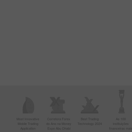
Most Innovative
Corretora Forex
Best Trading
As 100
Mobile Trading
do Ano na Money
Technology 2024
instituições
Application
Expo Abu Dhabi
financeiras mai