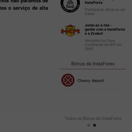
, nós não paramos de
InstaForex
es o serviço de alta
Participante oficial do rali
Dakar
Junte-se a nós -
ganhe com a InstaForex
e a Zvolen!
Vencedor da Copa
Continental da IIHF em
2005
Bônus da InstaForex
Bônus de 30%
Chancy deposit
Bônus do Clube da
InstaForex
Todos os Bônus da InstaForex