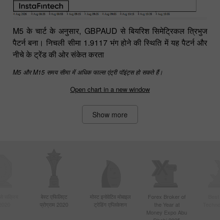
M5 के चार्ट के अनुसार, GBPAUD से बियरिश सिमेट्रिकल त्रिभुज
पैटर्न बना। निचली सीमा 1.9117 भंग होने की स्थिति में यह पैटर्न और
नीचे के ट्रेंड की ओर संकेत करता
M5 और M15 समय सीमा में अधिक फाल्स एंट्री पॉइंट्स हो सकते हैं।
Open chart in a new window
Show more
बसे सक्रिय
बेस्ट एफिलिएट
मोस्ट इनोवेटिव मोबाइल
Forex Broker of
Best
 2020
प्रोग्राम 2020
ट्रेडिंग एप्लिकेशन
the Year at
Techno
Money Expo Abu
Dhabi 2025