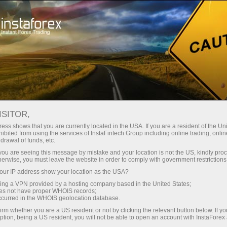
ट्रेडर्स के लिए
फॉरेक्स विश्लेषण
वास्तविक पैटर्न
ISITOR,
वास्तविक पैटर्न
ess shows that you are currently located in the USA. If you are a resident of the Uni
ibited from using the services of InstaFintech Group including online trading, online
drawal of funds, etc.
इंस्टा फॉरेक्स द्वारा प्रासंगिक पैटर्न एक उपयोग में आसान सेवा
k you are seeing this message by mistake and your location is not the US, kindly pro
है जो आपको बाजार में नवीनतम परिवर्तनों के बारे में जागरूक
herwise, you must leave the website in order to comply with government restrictions
होने और समय पर बाजार से संकेतों पर प्रतिक्रिया करने की
ur IP address show your location as the USA?
अनुमति देती है। हमारी सेवा में आप हमेशा किसी भी जोड़ी और
sing a VPN provided by a hosting company based in the United States;
किसी भी समय सीमा पर नवीनतम और सबसे प्रासंगिक पैटर्न
oes not have proper WHOIS records;
occurred in the WHOIS geolocation database.
प्राप्त कर सकते हैं.
irm whether you are a US resident or not by clicking the relevant button below. If y
ption, being a US resident, you will not be able to open an account with InstaForex