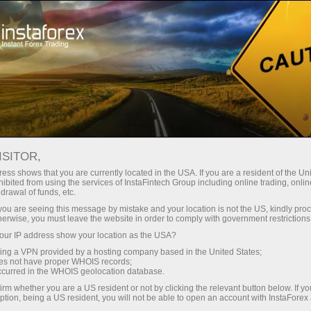
Treyderlar uchun
Форекс аналитика
Dolzarb patternlar
ISITOR,
ess shows that you are currently located in the USA. If you are a resident of the Uni
Dolzarb patternlar
ibited from using the services of InstaFintech Group including online trading, online
drawal of funds, etc.
k you are seeing this message by mistake and your location is not the US, kindly pro
Актуальные паттерны от ИнстаФорекс – это
herwise, you must leave the website in order to comply with government restrictions
удобный сервис, который позволит вам
ur IP address show your location as the USA?
всегда быть в курсе последних изменений на
sing a VPN provided by a hosting company based in the United States;
рынке и вовремя реагировать на
oes not have proper WHOIS records;
occurred in the WHOIS geolocation database.
появившиеся подсказки от рынка. В нашем
сервисе вы всегда найдете самые свежие и
irm whether you are a US resident or not by clicking the relevant button below. If y
ption, being a US resident, you will not be able to open an account with InstaForex
актуальные паттерны на любой паре и на