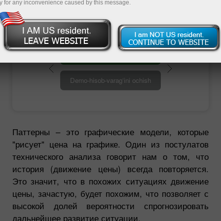
любом таймфрейме.
y for any inconvenience caused by this message.
Savdo hisob-varag‘ini ochish
Demo-hisob-varag‘ini ochish
Паттерны – это графические модели, которые
"рисует" цена на графике. Один из постулатов
технического анализа говорит нам о том, что
история (движение цены) всегда повторяется.
Это значит, что в похожих ситуациях движение
цены, зачастую, будет похожим, что позволяет с
высокой долей вероятности спрогнозировать
дальнейшее развитие ситуации.