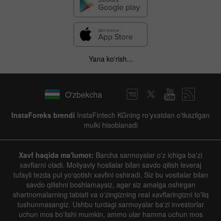
Yana ko'rish...
O'zbekcha
InstaForeks brendi
InstaFintech KGning ro'yxatdan o'tkazilgan
mulki hisoblanadi
Xavf haqida ma'lumot:
Barcha sarmoyalar o'z ichiga ba'zi
xavflarni oladi. Moliyaviy hosilalar bilan savdo qilish leveraj
tufayli tezda pul yo'qotish xavfini oshiradi. Siz bu vositalar bilan
savdo qilishni boshlamaysiz, agar siz amalga oshirgan
shartnomalarning tabiati va o'zingizning real xavflaringizni to'liq
tushunmasangiz. Ushbu turdagi sarmoyalar ba'zi investorlar
uchun mos bo'lishi mumkin, ammo ular hamma uchun mos