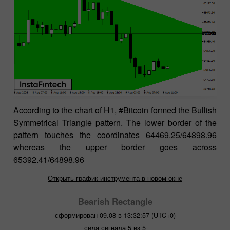
According to the chart of H1, #Bitcoin formed the Bullish
Symmetrical Triangle pattern. The lower border of the
pattern touches the coordinates 64469.25/64898.96
whereas the upper border goes across
65392.41/64898.96
Открыть график инструмента в новом окне
Bearish Rectangle
сформирован 09.08 в 13:32:57 (UTC+0)
сила сигнала 5 из 5