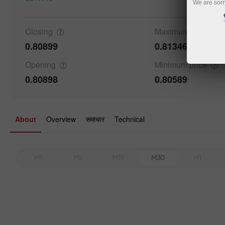
We are sorr
Details a
Closing
Maximum
price
0.80899
0.81346
Opening
Minimum
price
0.80898
0.80589
About
Overview
समाचार
Technical
M1
M5
M15
M30
H1