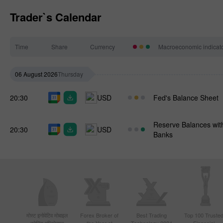
Trader`s Calendar
Time
Share
Currency
Macroeconomic indicat
06 August 2026
Thursday
20:30
USD
Fed's Balance Sheet
Reserve Balances wit
20:30
USD
Banks
मोस्ट इनोवेटिव मोबाइल
Forex Broker of
Best Trading
Top 100 Truste
ट्रेडिंग एप्लिकेशन
the Year at
Technology 2024
Financial