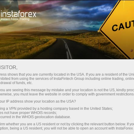
ा
तुरंत खाता खोलना
ट्रेडिंग प्लेटफॉर्म
जम
ुरुआती के लिए
निवेशकों के लिए
भागीदारों के लिए
अभिय
ISITOR,
rt
0.81254
ess shows that you are currently located in the USA. If you are a resident of the Uni
(
%)
25 - 6 August 2026
|
|
1 year
/
2 years
/
3 years
/
4 years
Actual
Forecast
Previous
ibited from using the services of InstaFintech Group including online trading, online
drawal of funds, etc.
06 Aug 2026 18:29
k you are seeing this message by mistake and your location is not the US, kindly pro
herwise, you must leave the website in order to comply with government restrictions
ur IP address show your location as the USA?
sing a VPN provided by a hosting company based in the United States;
oes not have proper WHOIS records;
occurred in the WHOIS geolocation database.
Data not found
irm whether you are a US resident or not by clicking the relevant button below. If y
ption, being a US resident, you will not be able to open an account with InstaForex
Traders' feedback