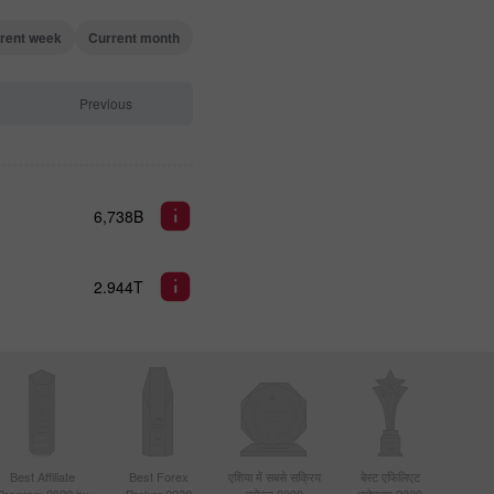
rent week
Current month
Previous
6,738B
2.944T
Best Affiliate
Best Forex
एशिया में सबसे सक्रिय
बेस्ट एफिलिएट
Program 2022 by
Broker 2022
ब्रोकर 2020
प्रोग्राम 2020