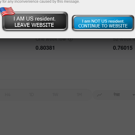
y for any inconvenience caused by this message.
bout the event
History
One week
high
52-week
h
Date
Actual
Forecast
0.81734
0.82054
One week
low
52-week
0.80381
0.76015
Data not found
H4
1D
1W
1M
रेखा