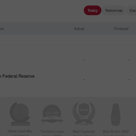
Today
Tomorrow
Cur
ors
Actual
Forecast
-
-
h Federal Reserve
-
-
d
फोरेक्स ट्रेडर्स समिट
The best crypto
Best Customer
Best Broker 2022
दुबई-2023 के
broker 2022
Service Broker
in Latin America