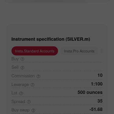
Instrument specification (SILVER.m)
Insta.Standard Accounts
Insta.Pro Accounts
Insta
Buy
Sell
10
Commission
1:100
Leverage
500 ounces
Lot
35
Spread
-51.68
Buy
swap