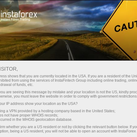
ट्रेडर्स के लिए
ट्रेडिंग शर्तें
ट्रेडिंग इंस्ट्रूमेंट्स
SILVER
ISITOR,
SILVER
ess shows that you are currently located in the USA. If you are a resident of the Uni
ibited from using the services of InstaFintech Group including online trading, online
drawal of funds, etc.
k you are seeing this message by mistake and your location is not the US, kindly pro
63.58
(
%)
07 Aug 2026 20:59
herwise, you must leave the website in order to comply with government restrictions
ur IP address show your location as the USA?
Buy
Sell
sing a VPN provided by a hosting company based in the United States;
oes not have proper WHOIS records;
63.58
63.54
occurred in the WHOIS geolocation database.
irm whether you are a US resident or not by clicking the relevant button below. If y
ption, being a US resident, you will not be able to open an account with InstaForex
52.63%
Traders' feedback
47.37%