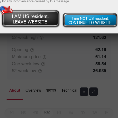
y for any inconvenience caused by this message.
Closing
62.185
Maximum
price
65.09
One week
high
65.09
52-week
high
121.62
Opening
62.19
Minimum
price
61.14
One week
low
56.54
52-week
low
36.935
About
Overview
समाचार
Technical
M1
M5
M15
M30
H1
H4
1D
1W
1M