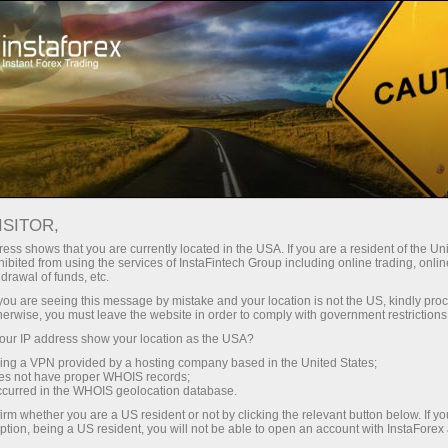
अभियान
प्रतियोगिता
Miss InstaForex
मिस इंस्टा एशिया 2017 सौंदर्य प्रतियोगिता
ISITOR,
मिस इंस्टा एशिया 2017 सौंदर्य
ess shows that you are currently located in the USA. If you are a resident of the Uni
ibited from using the services of InstaFintech Group including online trading, online
प्रतियोगिता
drawal of funds, etc.
k you are seeing this message by mistake and your location is not the US, kindly pro
herwise, you must leave the website in order to comply with government restrictions
ur IP address show your location as the USA?
ट्रेडिंग खाता खोलें
sing a VPN provided by a hosting company based in the United States;
oes not have proper WHOIS records;
occurred in the WHOIS geolocation database.
डेमो खाता खोलें
irm whether you are a US resident or not by clicking the relevant button below. If y
ption, being a US resident, you will not be able to open an account with InstaForex