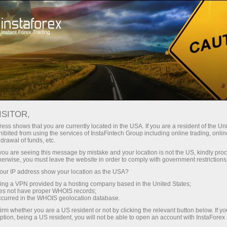
الحملات
المسابقات
Miss InstaForex
مسابقة ملكة جمال إنستا آسيا 2017
ISITOR,
مسابقة ملكة جمال إنستا آسيا
ess shows that you are currently located in the USA. If you are a resident of the Uni
ibited from using the services of InstaFintech Group including online trading, online
2017
drawal of funds, etc.
k you are seeing this message by mistake and your location is not the US, kindly pro
herwise, you must leave the website in order to comply with government restrictions
ur IP address show your location as the USA?
فتح حساب تداول
sing a VPN provided by a hosting company based in the United States;
oes not have proper WHOIS records;
occurred in the WHOIS geolocation database.
فتح حساب تجريبي
irm whether you are a US resident or not by clicking the relevant button below. If y
ption, being a US resident, you will not be able to open an account with InstaForex