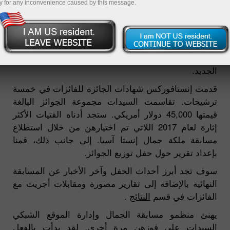
y for any inconvenience caused by this message.
انتهى الموسم الثامن من مسابقة الجمال الدولية "ملكة
جمال إنستا آسيا" في 1 أكتوبر 2017. تم منح الجوائز
للسيدات الفائقة الجمال في حفل رائع قبل حلول العام
الجديد.
قدمت إنستافوركس شهادات الجائزة للفائزات في خمسة
ترشيحات. تقاسمت السيدات مجموعة الجوائز البالغة
قيمتها 45,000 دولار أمريكي. ستجد أدناه الفتيات الأكثر
إثارة لعام 2017 اللاتي تم اختيارهن من خلال استطلاع
مسابقة ملكة جمال إنستا آسيا. إلى جانب ذلك، قمنا
بإعداد تقرير حول حفل توزيع الجوائز.
سوف تجد أبرز أحداث الحفل وآخر الأخبار عن المسابقة
النهائية بالإضافة إلى تقارير مصورة ومقابلات أجريت مع
الفائزات في قسم
النتائج
.
يهنئ منظمو مسابقة الجمال وإدارة الموقع الشبكي
السيدات على فوزهن مرة أخرى. لقد بدأت بالفعل