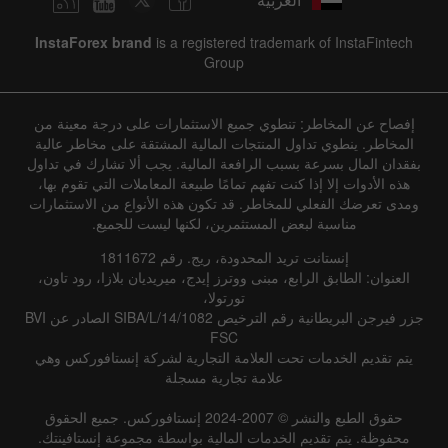
InstaForex brand
is a registered trademark of InstaFintech
Group
إفصاح عن المخاطر: تنطوي جميع الاستثمارات على درجة معينة من
المخاطر. ينطوي تداول المنتجات المالية المشتقة على مخاطر عالية
بفقدان المال بسرعة بسبب الرافعة المالية. يجب ألا تشارك في تداول
هذه الأدوات إلا إذا كنت تفهم تمامًا طبيعة المعاملات التي تقوم بها،
ومدى تعرضك الفعلي للمخاطر. قد تكون هذه الأنواع من الاستثمارات
مناسبة لبعض المستثمرين، لكنها ليست للجميع.
إنستانت تريد المحدودة، ريج. رقم 1811672
العنوان: الطابق الرابع، مبنى ووترز إيدج، ميريديان بلازا، رود تاون،
تورتولا،
جزر فيرجن البريطانية رقم الترخيص SIBA/L/14/1082 الصادر عن BVI
FSC
يتم تقديم الخدمات تحت العلامة التجارية لشركة إنستافوركس وهي
علامة تجارية مسجلة
حقوق الطبع والنشر © 2007-2024 إنستافوركس. جميع الحقوق
محفوظة. يتم تقديم الخدمات المالية بواسطة مجموعة إنستافينتك.