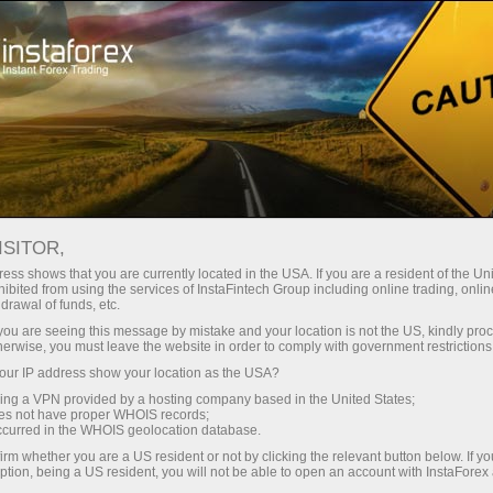
अभियान
प्रतियोगिता
Miss InstaForex
मिस इंस्टा एशिया 2010 सौंदर्य प्रतियोगिता
ISITOR,
मिस इंस्टा एशिया 2010 सौंदर्य
ess shows that you are currently located in the USA. If you are a resident of the Uni
ibited from using the services of InstaFintech Group including online trading, online
प्रतियोगिता
drawal of funds, etc.
k you are seeing this message by mistake and your location is not the US, kindly pro
herwise, you must leave the website in order to comply with government restrictions
ur IP address show your location as the USA?
ट्रेडिंग खाता खोलें
sing a VPN provided by a hosting company based in the United States;
oes not have proper WHOIS records;
occurred in the WHOIS geolocation database.
डेमो खाता खोलें
irm whether you are a US resident or not by clicking the relevant button below. If y
ption, being a US resident, you will not be able to open an account with InstaForex