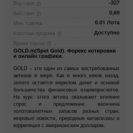
-327
Buy-своп
0,69
Sell-своп
0.01 Лота
Мин.
сделка
Доступно
Короткая
продажа
Время
торгов
GOLD.m(Spot Gold). Форекс котировки
и онлайн графики.
GOLD – это один из самых востребованных
активов в мире. Как и много веков назад,
золото остается мерилом денег и основой
большинства финансовых взаиморасчетов.
На курс этого актива оказывают влияние
спрос и предложение, величина
золотовалютных запасов разных стран,
мировые новости, природные катаклизмы и
корреляция с американским долларом.