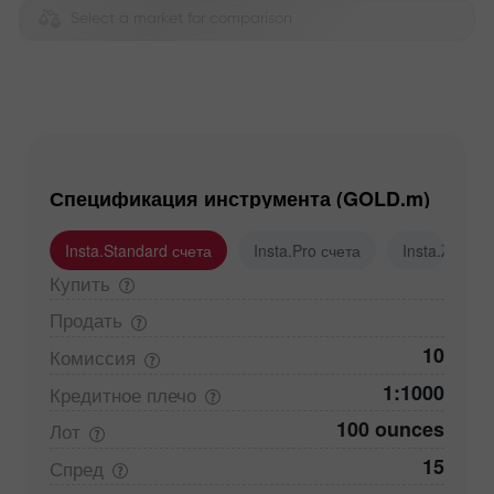
Select a market for comparison
Спецификация инструмента (GOLD.m)
Insta.Standard счета
Insta.Pro счета
Insta.Zero с
Купить
Продать
10
Комиссия
1:1000
Кредитное
плечо
100 ounces
Лот
15
Спред