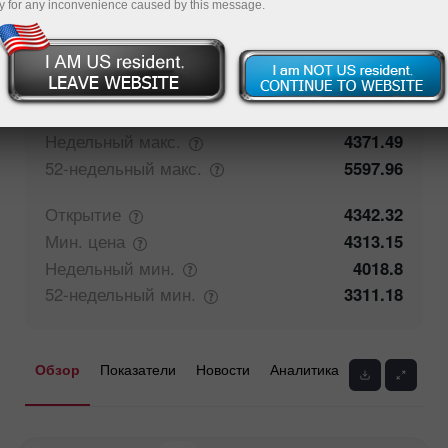
y for any inconvenience caused by this message.
67.81%
Мнение трейдеров
32.19%
Закрытие
4341.66
Макс.
цена
4346.75
Недельный
макс.
4371.49
52-недельный
макс.
5597.96
Открытие
4342.32
Мин.
цена
4313.15
Недельный
мин.
4018.8
52-недельный
мин.
3311.18
Обзор
Показатели
Новости
Аналитика