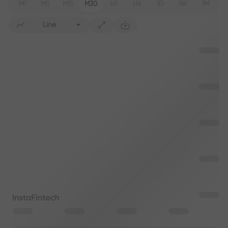
M1
M5
M15
M30
H1
H4
1D
1W
1M
Line