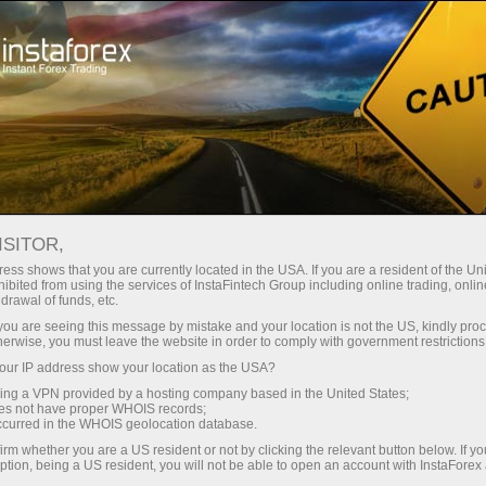
Трейдерлар учун
Савдо шартлари
Савдо воситалари
GOLD
ISITOR,
ess shows that you are currently located in the USA. If you are a resident of the Uni
ibited from using the services of InstaFintech Group including online trading, online
GOLD
drawal of funds, etc.
k you are seeing this message by mistake and your location is not the US, kindly pro
herwise, you must leave the website in order to comply with government restrictions
4318.56
(
%)
10 Aug 2026 03:07
ur IP address show your location as the USA?
sing a VPN provided by a hosting company based in the United States;
oes not have proper WHOIS records;
Купить
Продать
occurred in the WHOIS geolocation database.
irm whether you are a US resident or not by clicking the relevant button below. If y
4318.56
4317.76
ption, being a US resident, you will not be able to open an account with InstaForex