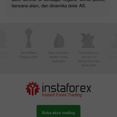
bencana alam, dan dinamika dolar AS.
ctive
Best Affiliate
Most Innovative
Forex Broker of
Best
n Asia
Program 2020
Mobile Trading
the Year di
Techno
20
Application
Money Expo Abu
Dhabi 2025
Buka akun trading