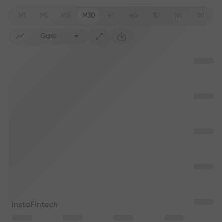
M1
M5
M15
M30
H1
H4
1D
1W
1M
Garis