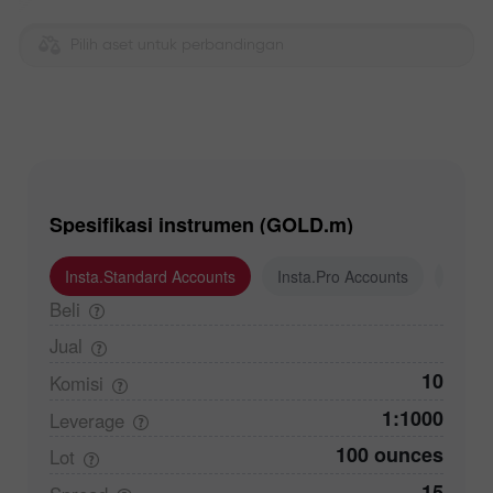
Pilih aset untuk perbandingan
Spesifikasi instrumen (GOLD.m)
Insta.Standard Accounts
Insta.Pro Accounts
Insta
Beli
Jual
10
Komisi
1:1000
Leverage
100 ounces
Lot
15