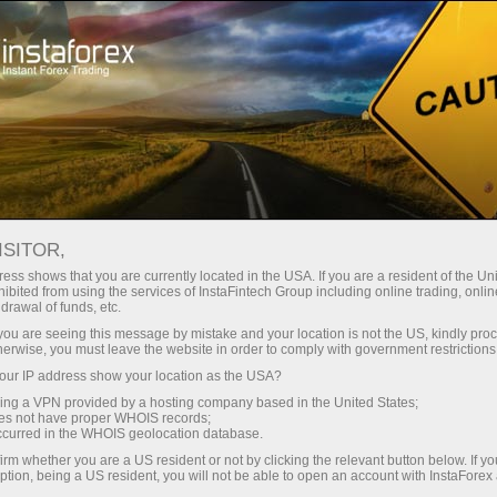
Untuk Trader
Syarat Trading
Instrumen Trading
GOLD
ISITOR,
ess shows that you are currently located in the USA. If you are a resident of the Uni
ibited from using the services of InstaFintech Group including online trading, online
GOLD
drawal of funds, etc.
k you are seeing this message by mistake and your location is not the US, kindly pro
herwise, you must leave the website in order to comply with government restrictions
4313.23
(
%)
07 Aug 2026 12:15
ur IP address show your location as the USA?
sing a VPN provided by a hosting company based in the United States;
oes not have proper WHOIS records;
Beli
Jual
occurred in the WHOIS geolocation database.
4313.23
4312.43
irm whether you are a US resident or not by clicking the relevant button below. If y
ption, being a US resident, you will not be able to open an account with InstaForex