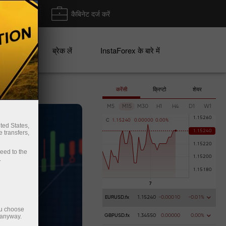
ा/ निकासी
कैबिनेट दर्ज करें
ान
ब्रेक लें
InstaForex के बारे में
करेंसी
क्रिप्टो
शेयर
M5
M15
M30
H1
H4
D1
W1
C
1
.
1
5
2
4
0
0
.
0
0
0
0
0
0
.
0
0
%
ted States,
 transfers,
ceed to the
.
EURUSD.fx
1.15240
-0.00010
-0.01%
ou choose
 anyway.
GBPUSD.fx
1.34550
0.00000
0.00%