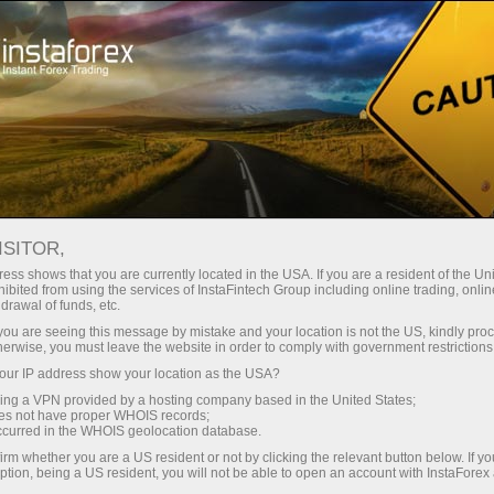
ा
तुरंत खाता खोलना
ट्रेडिंग प्लेटफॉर्म
जम
ुरुआती के लिए
निवेशकों के लिए
भागीदारों के लिए
अभिय
ISITOR,
ess shows that you are currently located in the USA. If you are a resident of the Uni
ibited from using the services of InstaFintech Group including online trading, online
्मिनल
drawal of funds, etc.
k you are seeing this message by mistake and your location is not the US, kindly pro
herwise, you must leave the website in order to comply with government restrictions
ंत्र है जो
ur IP address show your location as the USA?
्छे से पूरा
sing a VPN provided by a hosting company based in the United States;
करती है।
oes not have proper WHOIS records;
पूरा करना है।
occurred in the WHOIS geolocation database.
सबसे अच्छे से
irm whether you are a US resident or not by clicking the relevant button below. If y
ption, being a US resident, you will not be able to open an account with InstaForex