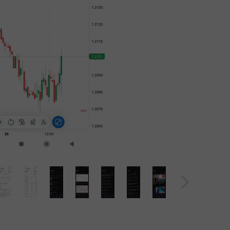
30% बोनस
चाणक्य डिपाजिट
इंस्टा फोरेक्स क्लब बोनस