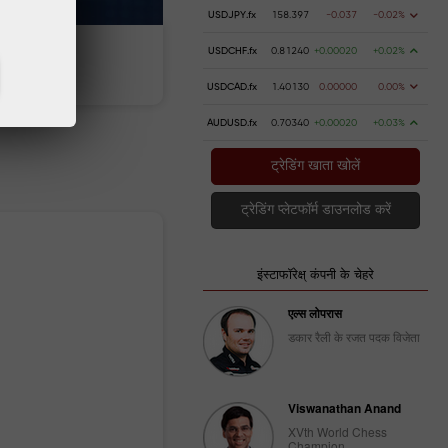
USDJPY.fx
158.397
-0.037
-0.02%
USDCHF.fx
0.81240
+0.00020
+0.02%
ा करें
पैसे निकालें
USDCAD.fx
1.40130
0.00000
0.00%
AUDUSD.fx
0.70340
+0.00020
+0.03%
ट्रेडिंग खाता खोलें
ट्रेडिंग प्लेटफॉर्म डाउनलोड करें
इंस्टाफॉरेक्ष् कंपनी के चेहरे
एल्स लोपरास
डकार रैली के रजत पदक विजेता
Viswanathan Anand
XVth World Chess
Champion