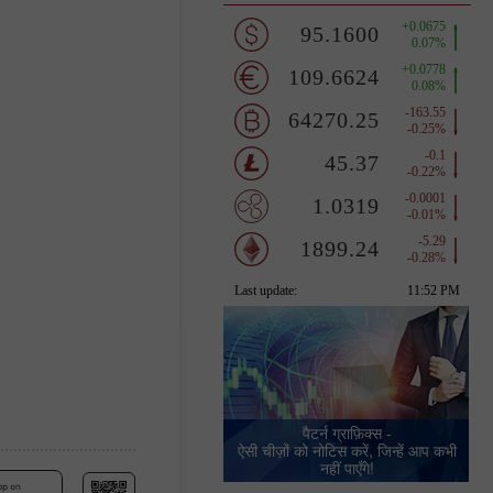
पैटर्न ग्राफ़िक्स -
ऐसी चीज़ों को नोटिस करें, जिन्हें आप कभी
नहीं पाएँगे!