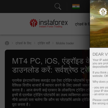
सहायत
ट्रेडर्स के लिए
श
ट्रेडर्स के लिए
ट्रेडिंग शर्तें
Mobile trader
DEAR V
MT4 PC, iOS, एंड्रॉइड के लिए
Your IP addr
you are proh
डाउनलोड करें: सर्वश्रेष्ठ ट्रेडिंग टर
deposit/with
If you thin
website. Ot
प्रत्येक इंस्टाफॉरेक्स क्लाइंट एक ऐसा ट्रेडिंग प्लेटफॉर्म चुनने के लिए स्वत
Why does yo
वैश्विक वित्तीय बाजारों में व्यापार करने के लिए उसकी जरूरतों को सबसे अच
- you are u
करता है। आज कंपनी कई प्रकार के लोकप्रिय ट्रेडिंग टर्मिनल प्रदान 
- your IP d
इनमें से प्रत्येक ट्रेडिंग प्लेटफॉर्म का लक्ष्य व्यक्तिगत आवश्यकताओं को 
- an error 
नीचे आपको पता चलेगा कि कौन सा प्लेटफ़ॉर्म आपके ट्रेडिंग उद्देश्यों को 
Please conf
पूरा करता है।
the wrong o