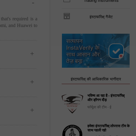
Trading Instruments
इंस्टाफॉरेक्ष् गैजेट
that's required is a
aomi, and Huawei to
सत्यापन
InstaVerify के
साथ आसान और
तेज़ बना
इंस्टाफॉरेक्ष् की आधिकारिक भागीदार
भविष्य आ रहा है - इंस्टाफॉरेक्ष्
और ड्रैगन दौड़
फॉर्मूला की टीम - ई
हमेशा इंस्टाफॉरेक्ष् लोपरास टीम के
साथ पहली रहो