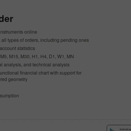
der
instruments online
k all types of orders, including pending ones
account statistics
, M5, M15, M30, H1, H4, D1, W1, MN
 analysis, and technical analysis
nctional financial chart with support for
cred geometry
onsumption