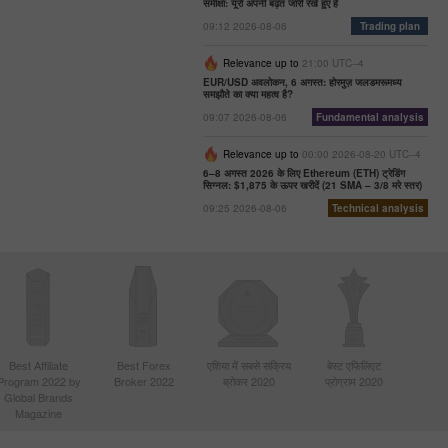
समीक्षा: यूरो अपनी बढ़त जारी रखे हुए है
09:12 2026-08-06
Trading plan
Relevance up to
21:00 UTC--4
EUR/USD अवलोकन, 6 अगस्त: होरमुज़ जलडमरूमध्य
समझौते का क्या महत्व है?
09:07 2026-08-06
Fundamental analysis
Relevance up to
00:00 2026-08-20 UTC--4
6–8 अगस्त 2026 के लिए Ethereum (ETH) ट्रेडिंग
सिग्नल: $1,875 के ऊपर खरीदें (21 SMA – 3/8 मरे स्तर)
09:25 2026-08-06
Technical analysis
Best Affiliate
Best Forex
एशिया में सबसे सक्रिय
बेस्ट एफिलिएट
Program 2022 by
Broker 2022
ब्रोकर 2020
प्रोग्राम 2020
Global Brands
Magazine