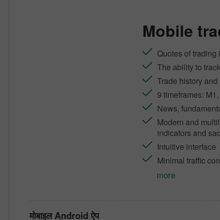
Mobile tra
Quotes of trading 
The ability to trac
Trade history and 
9 timeframes: M1
News, fundamental
Modern and multifu
indicators and sa
Intuitive interface
Minimal traffic c
more
मोबाइल Android ऐप