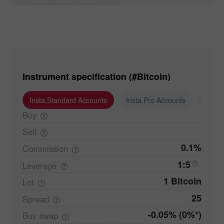
Instrument specification (#Bitcoin)
Insta.Standard Accounts
Insta.Pro Accounts
Insta
Buy
Sell
0.1%
Commission
1:5
Leverage
1 Bitcoin
Lot
25
Spread
-0.05% (0%*)
Buy
swap