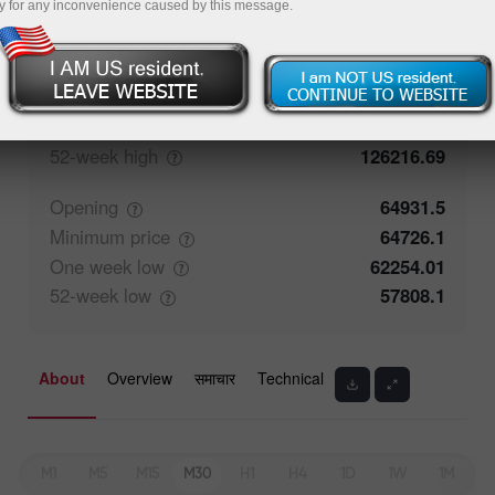
y for any inconvenience caused by this message.
Closing
64932.4
Maximum
price
65262.1
One week
high
65392.26
52-week
high
126216.69
Opening
64931.5
Minimum
price
64726.1
One week
low
62254.01
52-week
low
57808.1
About
Overview
समाचार
Technical
M1
M5
M15
M30
H1
H4
1D
1W
1M