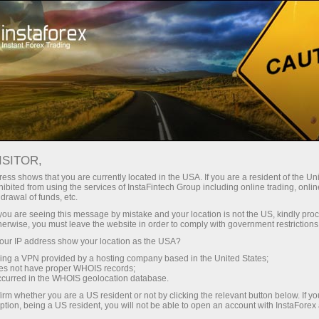
ट्रेडर्स के लिए
ट्रेडिंग शर्तें
ट्रेडिंग इंस्ट्रूमेंट्स
#BITCOIN
ISITOR,
Bitcoin
ess shows that you are currently located in the USA. If you are a resident of the Uni
ibited from using the services of InstaFintech Group including online trading, online
drawal of funds, etc.
k you are seeing this message by mistake and your location is not the US, kindly pro
65210.19
(
%)
09 Aug 2026 13:48
herwise, you must leave the website in order to comply with government restrictions
ur IP address show your location as the USA?
Buy
Sell
sing a VPN provided by a hosting company based in the United States;
oes not have proper WHOIS records;
65210.19
65209.94
occurred in the WHOIS geolocation database.
irm whether you are a US resident or not by clicking the relevant button below. If y
ption, being a US resident, you will not be able to open an account with InstaForex
50%
Traders' feedback
50%