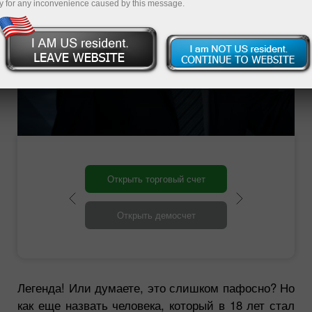
y for any inconvenience caused by this message.
по 2022 год
15-й чемпион мира по шахматам
Открыть торговый счет
Открыть демосчет
Легенда! Или думаете, это слишком пафосно? Но
как еще назвать человека, который в 18 лет стал