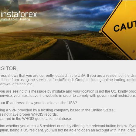
О компании
ИнстаСпорт
Бренд-амбассадор компании Инстафорекс с 2019 по 2022 год
ISITOR,
ess shows that you are currently located in the USA. If you are a resident of the Uni
ibited from using the services of InstaFintech Group including online trading, online
drawal of funds, etc.
k you are seeing this message by mistake and your location is not the US, kindly pro
herwise, you must leave the website in order to comply with government restrictions
ur IP address show your location as the USA?
Бренд-амбассадор
sing a VPN provided by a hosting company based in the United States;
oes not have proper WHOIS records;
компании
occurred in the WHOIS geolocation database.
irm whether you are a US resident or not by clicking the relevant button below. If y
Инстафорекс с 2019
ption, being a US resident, you will not be able to open an account with InstaForex