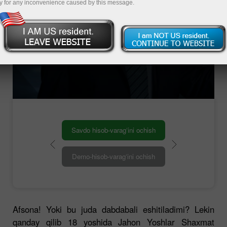
y for any inconvenience caused by this message.
Shaxmat bo‘yicha 15-Jahon chempioni
Savdo hisob-varag‘ini ochish
Demo-hisob-varag‘ini ochish
Afsona! Yoki bu juda dabdabali eshitiladimi? Lekin
qanday qilib 18 yoshida Jahon Yoshlar Shaxmat