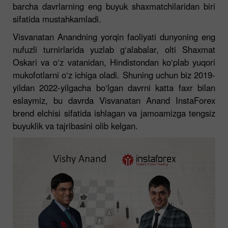
barcha davrlarning eng buyuk shaxmatchilaridan biri
sifatida mustahkamladi.
Visvanatan Anandning yorqin faoliyati dunyoning eng
nufuzli turnirlarida yuzlab g‘alabalar, olti Shaxmat
Oskari va o‘z vatanidan, Hindistondan ko‘plab yuqori
mukofotlarni o‘z ichiga oladi. Shuning uchun biz 2019-
yildan 2022-yilgacha bo‘lgan davrni katta faxr bilan
eslaymiz, bu davrda Visvanatan Anand InstaForex
brend elchisi sifatida ishlagan va jamoamizga tengsiz
buyuklik va tajribasini olib kelgan.