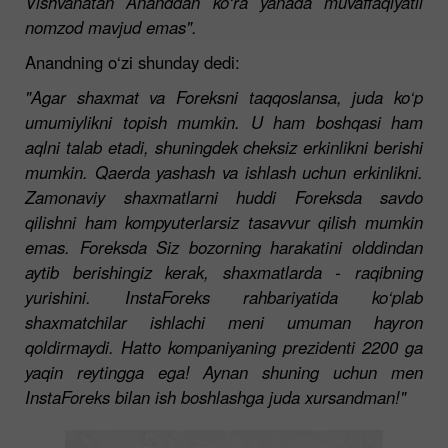
Vishvanatan Ananddan ko‘ra yanada muvaffaqiyatli
nomzod mavjud emas".
Anandning o‘zi shunday dedi:
"Agar shaxmat va Foreksni taqqoslansa, juda ko‘p
umumiylikni topish mumkin. U ham boshqasi ham
aqlni talab etadi, shuningdek cheksiz erkinlikni berishi
mumkin. Qaerda yashash va ishlash uchun erkinlikni.
Zamonaviy shaxmatlarni huddi Foreksda savdo
qilishni ham kompyuterlarsiz tasavvur qilish mumkin
emas. Foreksda Siz bozorning harakatini olddindan
aytib berishingiz kerak, shaxmatlarda - raqibning
yurishini. InstaForeks rahbariyatida ko‘plab
shaxmatchilar ishlachi meni umuman hayron
qoldirmaydi. Hatto kompaniyaning prezidenti 2200 ga
yaqin reytingga ega! Aynan shuning uchun men
InstaForeks bilan ish boshlashga juda xursandman!"