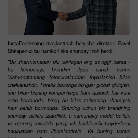
InstaForeksning rivojlantirish bo‘yicha direktori Pavel
Shkapenko bu hamkorlikka shunday izoh berdi:
"Bu shartnomadan biz xohlagan eng so‘nggi narsa -
bu kompaniya brendini ilgari surish uchun
Vishvanatanning fotosuratlaridan foydalanish bilan
cheklanishdir. Foreks bozoriga bo‘lgan global qiziqish,
shu bilan bizning kompaniyaga ham qiziqish har kuni
ortib bormoqda, biroq bu bilan ta’limning ahamiyati
ham oshib bormoqda. Shuning uchun biz brendning
shunday vakilini izlardikki, u namunaviy model bo‘lsin
va o‘zining misolida yangi ish boshlovchi treyderlarni
haqiqatdan ham ilhomlantirsin. Va buning uchun