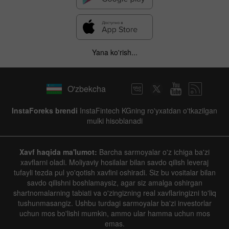
Yana ko'rish...
O'zbekcha
InstaForeks brendi
InstaFintech KGning ro'yxatdan o'tkazilgan
mulki hisoblanadi
Xavf haqida ma'lumot:
Barcha sarmoyalar o'z ichiga ba'zi
xavflarni oladi. Moliyaviy hosilalar bilan savdo qilish leveraj
tufayli tezda pul yo'qotish xavfini oshiradi. Siz bu vositalar bilan
savdo qilishni boshlamaysiz, agar siz amalga oshirgan
shartnomalarning tabiati va o'zingizning real xavflaringizni to'liq
tushunmasangiz. Ushbu turdagi sarmoyalar ba'zi investorlar
uchun mos bo'lishi mumkin, ammo ular hamma uchun mos
emas.