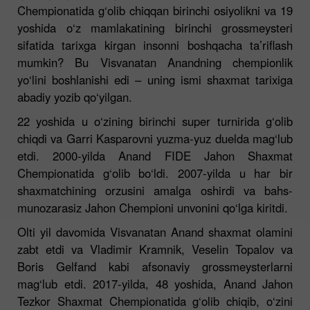
Chempionatida g‘olib chiqqan birinchi osiyolikni va 19
yoshida o‘z mamlakatining birinchi grossmeysteri
sifatida tarixga kirgan insonni boshqacha ta’riflash
mumkin? Bu Visvanatan Anandning chempionlik
yo‘lini boshlanishi edi – uning ismi shaxmat tarixiga
abadiy yozib qo‘yilgan.
22 yoshida u o‘zining birinchi super turnirida g‘olib
chiqdi va Garri Kasparovni yuzma-yuz duelda mag‘lub
etdi. 2000-yilda Anand FIDE Jahon Shaxmat
Chempionatida g‘olib bo‘ldi. 2007-yilda u har bir
shaxmatchining orzusini amalga oshirdi va bahs-
munozarasiz Jahon Chempioni unvonini qo‘lga kiritdi.
Olti yil davomida Visvanatan Anand shaxmat olamini
zabt etdi va Vladimir Kramnik, Veselin Topalov va
Boris Gelfand kabi afsonaviy grossmeysterlarni
mag‘lub etdi. 2017-yilda, 48 yoshida, Anand Jahon
Tezkor Shaxmat Chempionatida g‘olib chiqib, o‘zini