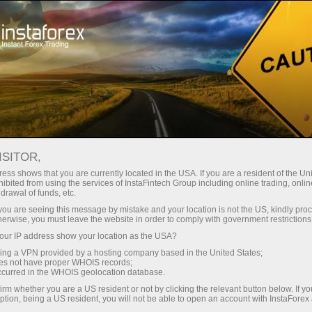
О компании
ИнстаСпорт
InstaForex brend elchisi 2019-2022
ISITOR,
ess shows that you are currently located in the USA. If you are a resident of the Uni
ibited from using the services of InstaFintech Group including online trading, online
drawal of funds, etc.
k you are seeing this message by mistake and your location is not the US, kindly pro
herwise, you must leave the website in order to comply with government restrictions
ur IP address show your location as the USA?
sing a VPN provided by a hosting company based in the United States;
oes not have proper WHOIS records;
InstaForex brend
occurred in the WHOIS geolocation database.
irm whether you are a US resident or not by clicking the relevant button below. If y
elchisi 2019-2022
ption, being a US resident, you will not be able to open an account with InstaForex