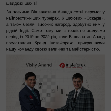
швидких шахів!
За плечима Вішванатана Ананда сотні перемог у
найпрестижніших турнірах, 6 шахових «Оскарів»,
а також безліч високих нагород, здобутих ним у
рідній Індії. Саме тому ми з гордістю згадуємо
період із 2019 по 2022 рік, коли Вішванатан Ананд
представляв бренд ІнстаФорекс, прикрашаючи
нашу команду своєю величчю та майстерністю.