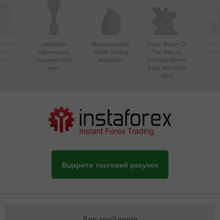
вніший
Найкраща
Most Innovative
Forex Broker Of
Best
в Азії
партнерська
Mobile Trading
The Year на
Techno
року
програма 2020
Application
виставці Money
року
Expo Abu Dhabi
2025
Відкрити торговий рахунок
Для трейдерів