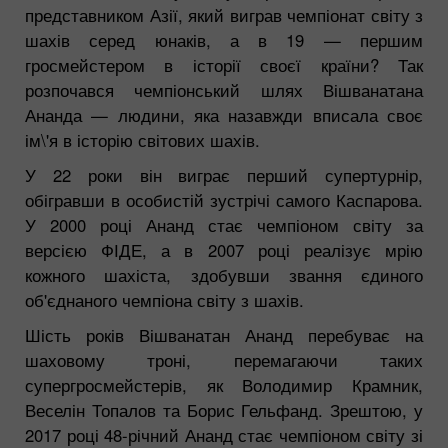
представником Азії, який виграв чемпіонат світу з
шахів серед юнаків, а в 19 — першим
гросмейстером в історії своєї країни? Так
розпочався чемпіонський шлях Вішванатана
Ананда — людини, яка назавжди вписала своє
ім\'я в історію світових шахів.
У 22 роки він виграє перший супертурнір,
обігравши в особистій зустрічі самого Каспарова.
У 2000 році Ананд стає чемпіоном світу за
версією ФІДЕ, а в 2007 році реалізує мрію
кожного шахіста, здобувши звання єдиного
об'єднаного чемпіона світу з шахів.
Шість років Вішванатан Ананд перебуває на
шаховому троні, перемагаючи таких
супергросмейстерів, як Володимир Крамник,
Веселін Топалов та Борис Гельфанд. Зрештою, у
2017 році 48-річний Ананд стає чемпіоном світу зі