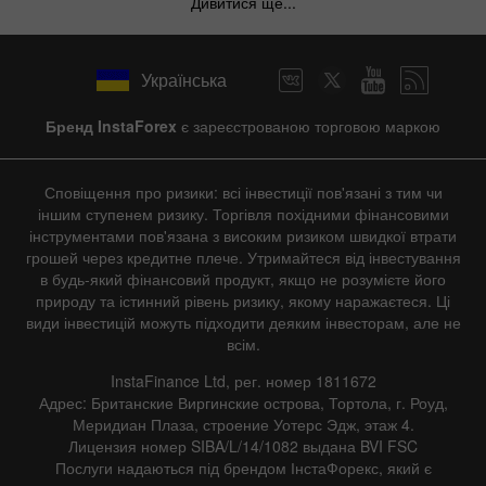
Дивитися ще...
Українська
Бренд InstaForex
є зареєстрованою торговою маркою
Сповіщення про ризики: всі інвестиції пов'язані з тим чи
іншим ступенем ризику. Торгівля похідними фінансовими
інструментами пов'язана з високим ризиком швидкої втрати
грошей через кредитне плече. Утримайтеся від інвестування
в будь-який фінансовий продукт, якщо не розумієте його
природу та істинний рівень ризику, якому наражаєтеся. Ці
види інвестицій можуть підходити деяким інвесторам, але не
всім.
InstaFinance Ltd, рег. номер 1811672
Адрес: Британские Виргинские острова, Тортола, г. Роуд,
Меридиан Плаза, строение Уотерс Эдж, этаж 4.
Лицензия номер SIBA/L/14/1082 выдана BVI FSC
Послуги надаються під брендом ІнстаФорекс, який є