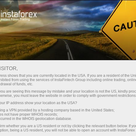
Про компанію
ІнстаСпорт
Бренд-амбасадор ІнстаФорекс 2019-2022
ISITOR,
ess shows that you are currently located in the USA. If you are a resident of the Uni
ibited from using the services of InstaFintech Group including online trading, online
drawal of funds, etc.
k you are seeing this message by mistake and your location is not the US, kindly pro
herwise, you must leave the website in order to comply with government restrictions
ur IP address show your location as the USA?
Бренд-амбасадор
sing a VPN provided by a hosting company based in the United States;
oes not have proper WHOIS records;
occurred in the WHOIS geolocation database.
ІнстаФорекс 2019-
irm whether you are a US resident or not by clicking the relevant button below. If y
ption, being a US resident, you will not be able to open an account with InstaForex