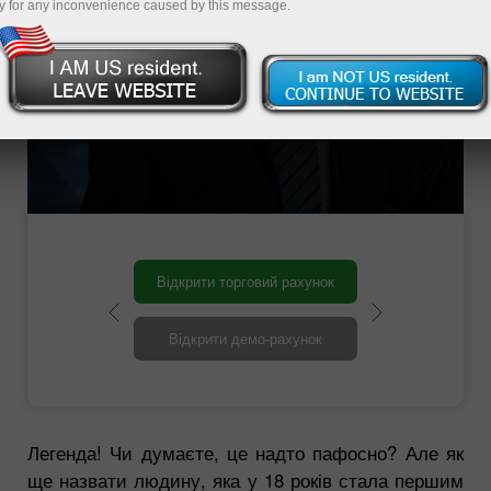
2022
y for any inconvenience caused by this message.
XV
ий
чемпіон світу з шахів
Відкрити торговий рахунок
Відкрити демо-рахунок
Легенда! Чи думаєте, це надто пафосно? Але як
ще назвати людину, яка у 18 років стала першим