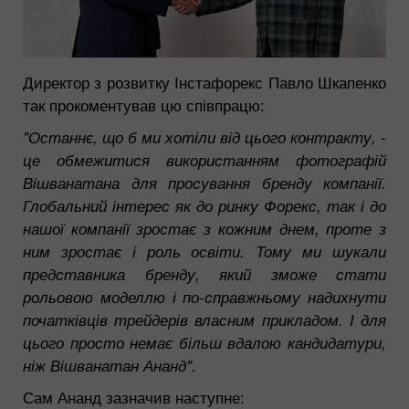
Директор з розвитку Інстафорекс Павло Шкапенко
так прокоментував цю співпрацю:
"Останнє, що б ми хотіли від цього контракту, -
це обмежитися використанням фотографій
Вішванатана для просування бренду компанії.
Глобальний інтерес як до ринку Форекс, так і до
нашої компанії зростає з кожним днем, проте з
ним зростає і роль освіти. Тому ми шукали
представника бренду, який зможе стати
рольовою моделлю і по-справжньому надихнути
початківців трейдерів власним прикладом. І для
цього просто немає більш вдалою кандидатури,
ніж Вішванатан Ананд".
Сам Ананд зазначив наступне: