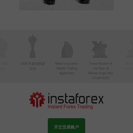
年亚洲最活
2020 年最佳联盟
Most Innovative
Forex Broker of
Best
Mobile Trading
the Year at
Techno
纪商
计划
Application
Money Expo Abu
Dhabi 2025
开立交易账户