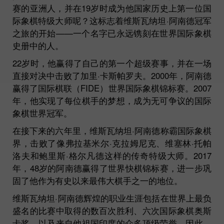
赛的亚洲人，并在19岁时成为他国家历史上第一位国
际象棋特级大师呢？这标志着维斯瓦纳坦·阿南德冠军
之旅的开始——一个名字已永远镌刻在世界国际象棋
史册中的人。
22岁时，他赢得了自己的第一个超级赛事，并在一场
直接对决中击败了加里·卡斯帕罗夫。2000年，阿南德
赢得了国际棋联（FIDE）世界国际象棋锦标赛。2007
年，他实现了每位棋手的梦想，成为无可争议的国际
象棋世界冠军。
在接下来的六年里，维斯瓦纳坦·阿南德称霸国际象棋
界，击败了像弗拉基米尔·克拉姆尼克、维塞林·托帕
洛夫和鲍里斯·格尔凡德这样的传奇特级大师。2017
年，48岁的阿南德赢得了世界快棋锦标赛，进一步巩
固了他作为有史以来最伟大棋手之一的地位。
维斯瓦纳坦·阿南德辉煌的职业生涯包括在世界上最负
盛名的比赛中取得的数百次胜利、六次国际象棋奥斯
卡奖，以及来自他祖国印度的众多顶级荣誉。因此，