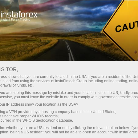
关于InstaForex
InstaSport
InstaForex 品牌大使 2019-2022
ISITOR,
ess shows that you are currently located in the USA. If you are a resident of the Uni
ibited from using the services of InstaFintech Group including online trading, online
drawal of funds, etc.
k you are seeing this message by mistake and your location is not the US, kindly pro
herwise, you must leave the website in order to comply with government restrictions
ur IP address show your location as the USA?
sing a VPN provided by a hosting company based in the United States;
oes not have proper WHOIS records;
InstaForex 品牌大使
occurred in the WHOIS geolocation database.
irm whether you are a US resident or not by clicking the relevant button below. If y
2019-2022
ption, being a US resident, you will not be able to open an account with InstaForex