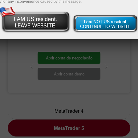
negociação populares. Cada uma dessas
y for any inconvenience caused by this message.
plataformas de negociação visa atender as
necessidades individuais. Abaixo, você
descobrirá qual plataforma atende melhor aos
objetivos de negociação específicos.
Abrir conta de negociação
Abrir conta demo
MetaTrader 4
MetaTrader 5