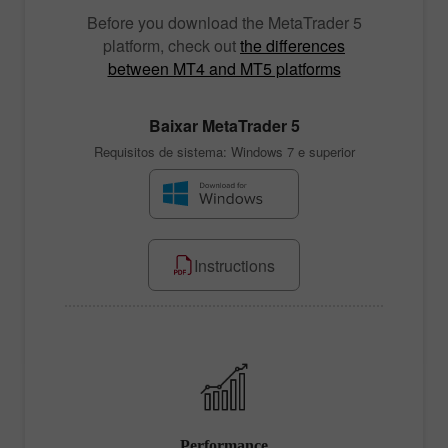
Before you download the
MetaTrader 5
platform, check out
the differences
between MT4 and MT5 platforms
Baixar
MetaTrader 5
Requisitos de sistema: Windows 7 e superior
Instructions
ication
Performance
Accele