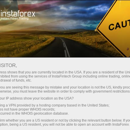
Para Traders
Condições de Negociações
MetaTrader 5
ISITOR,
ess shows that you are currently located in the USA. If you are a resident of the Uni
MetaTrader 5: pobierz
ibited from using the services of InstaFintech Group including online trading, online
drawal of funds, etc.
terminal handlowy
k you are seeing this message by mistake and your location is not the US, kindly pro
herwise, you must leave the website in order to comply with government restrictions
ur IP address show your location as the USA?
Todo cliente da InstaForex é livre para escolher
sing a VPN provided by a hosting company based in the United States;
uma plataforma de negociação que melhor se
oes not have proper WHOIS records;
adapte às suas necessidades para negociar
occurred in the WHOIS geolocation database.
nos mercados financeiros globais. Hoje, a
irm whether you are a US resident or not by clicking the relevant button below. If y
empresa oferece vários tipos de terminais de
ption, being a US resident, you will not be able to open an account with InstaForex