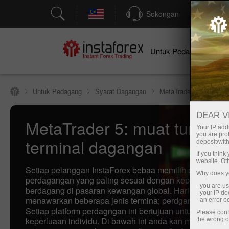
Sokongan
P
Un
Untuk Pedagang
Untuk Pedagang
Syarat Dagangan
MetaTrader 5
DEAR V
MetaTrader 5: muat turun
Your IP addr
you are proh
terminal dagangan
deposit/with
If you thin
website. Ot
Setiap pelanggan InstaForex bebaa memilih platform
Why does yo
perdagangan yang paling sesuai dengan keperluannya 
- you are u
berdagang di pasaran kewangan global. Hari ini syarikat
- your IP d
menawarkan beberapa jenis termina; perdgangan yang 
- an error 
Setiap platform perdagngan ini bertujuan untuk memenu
Please conf
keperluaan individu. Di bawah ini anda kan mengetahui 
the wrong o