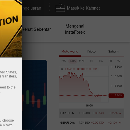
Deposit/Pengeluaran
Masuk ke Kabinet
Mengenai
en
Rehat Sebentar
InstaForex
Mata wang
Kripto
Saham
M5
M15
M30
H1
H4
D1
W1
C
1
.
1
5
2
0
0
0
.
0
0
0
0
0
0
.
0
0
%
ted States,
 transfers,
ceed to the
.
EURUSD.fx
1.15200
-0.00330
-0.29%
ou choose
GBPUSD.fx
1.34550
-0.00130
-0.10%
 anyway.