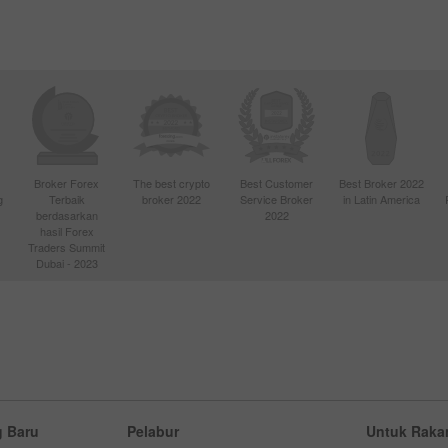
Broker Forex
The best crypto
Best Customer
Best Broker 2022
g
Terbaik
broker 2022
Service Broker
in Latin America
berdasarkan
2022
hasil Forex
Traders Summit
Dubai - 2023
 Baru
Pelabur
Untuk Raka