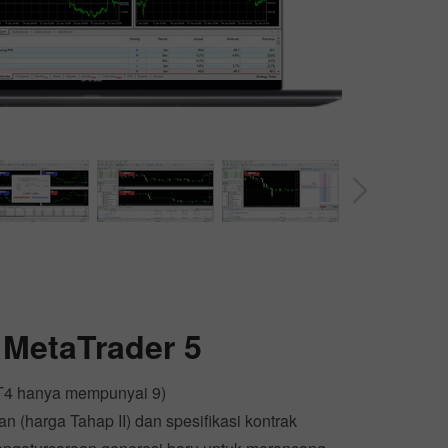
Bonus 30%
Chancy deposit
i
MetaTrader 5
Bonus Kelab InstaForex
T4 hanya mempunyai 9)
 (harga Tahap II) dan spesifikasi kontrak