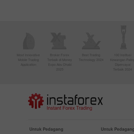
Most Innovative
Broker Forex
Best Trading
100 Institusi
Mobile Trading
Terbaik di Money
Technology 2024
Kewangan Palin
Application
Expo Abu Dhabi
Dipercayai
2025
Terbaik 2024
Untuk Pedagang
Untuk Pedagang