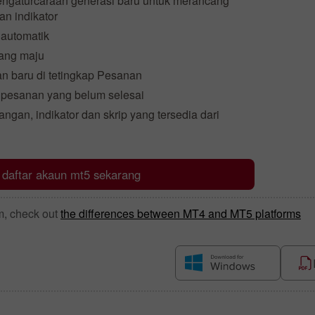
ngaturcaraan generasi baru untuk merancang
an indikator
 automatik
yang maju
ian baru di tetingkap Pesanan
k pesanan yang belum selesai
ngan, indikator dan skrip yang tersedia dari
daftar akaun mt5 sekarang
m, check out
the differences between MT4 and MT5 platforms