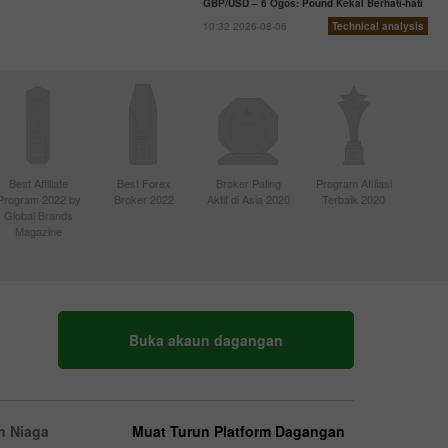
GBP/USD – 6 Ogos: Pound Kekal Berhati-hati
10:32 2026-08-06
Technical analysis
Best Affiliate
Best Forex
Broker Paling
Program Afiliasi
Program 2022 by
Broker 2022
Aktif di Asia 2020
Terbaik 2020
Global Brands
Magazine
Buka akaun dagangan
n Niaga
Muat Turun Platform Dagangan