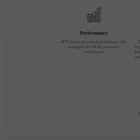
Performance
MT5 boasts increased performance due
T
to support for 64-bit processor
ex
architecture
par
an