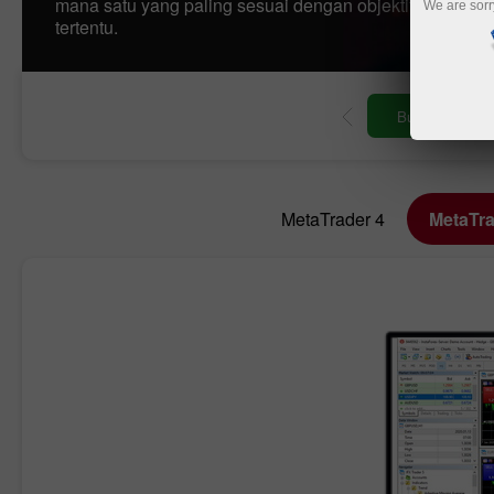
mana satu yang paling sesuai dengan objektif perdaga
We are sorr
tertentu.
Buka akaun perdagangan
MetaTrader 4
MetaTra