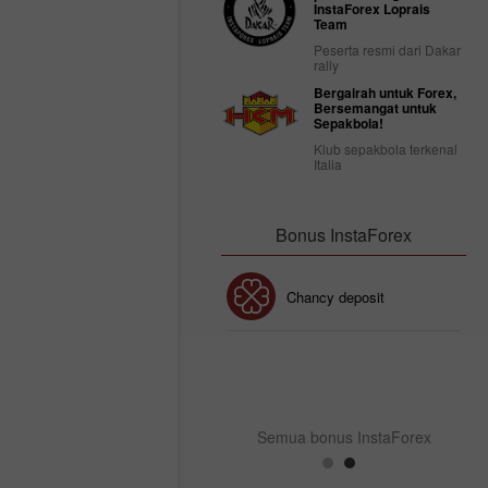
InstaForex Loprais
Team
Peserta resmi dari Dakar
rally
Bergairah untuk Forex,
Bersemangat untuk
Sepakbola!
Klub sepakbola terkenal
Italia
Bonus InstaForex
Bonus 30%
Chancy deposit
Bonus Kelab InstaForex
Semua bonus InstaForex