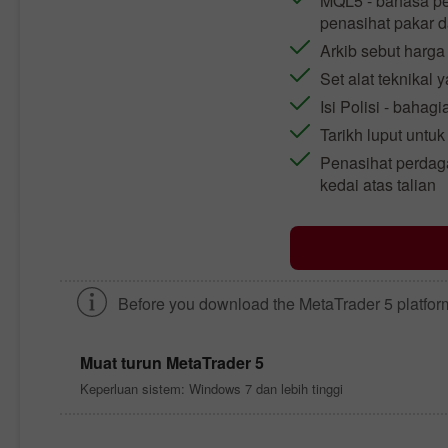
MQL5 - bahasa pe
penasihat pakar d
Arkib sebut harga
Set alat teknikal 
Isi Polisi - bahag
Tarikh luput untu
Penasihat perdaga
kedai atas talian
Before you download the
MetaTrader 5
platfor
Muat turun
MetaTrader 5
Keperluan sistem: Windows 7 dan lebih tinggi