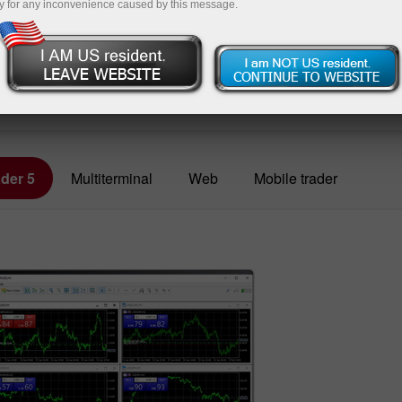
ngan
y for any inconvenience caused by this message.
Buka akaun demo
der 5
Multiterminal
Web
Mobile trader