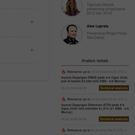
Tiga kali Olimpik
pemenang pingat pada
2012 dan 2016
Ales Loprais
Pemenang Pingat Perak
Rali Dakar.
Analisis terbaik
Relevance up to
00:00 2026-08-20 UTC--4
Isyarat Dagangan EMAS pada 6-8 Ogos 2026:
jual di bawah $4,296 (200 EMA - 3/8 Murray)
06:15 2026-08-06
Technical analysis
Relevance up to
00:00 2026-08-20 UTC--4
Isyarat Dagangan Ethereum (ETH) pada 6-8
Ogos 2026: beli melebihi $1,875 (21 SMA - 3/8
Murray)
06:32 2026-08-06
Technical analysis
Relevance up to
04:00 2026-08-07 UTC--4