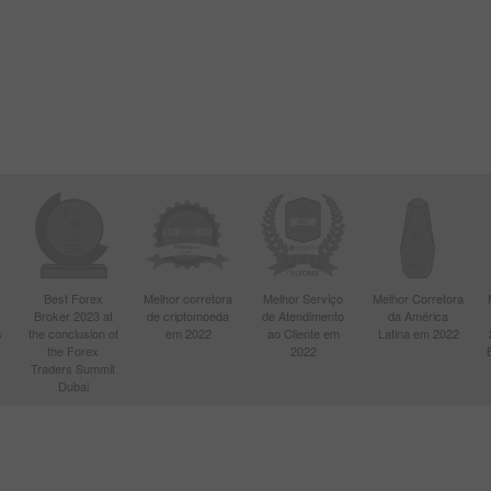
Abrir
Abrir
Best Forex
Melhor corretora
Melhor Serviço
Melhor Corretora
Broker 2023 at
de criptomoeda
de Atendimento
da América
s
the conclusion of
em 2022
ao Cliente em
Latina em 2022
the Forex
2022
Traders Summit
Dubai