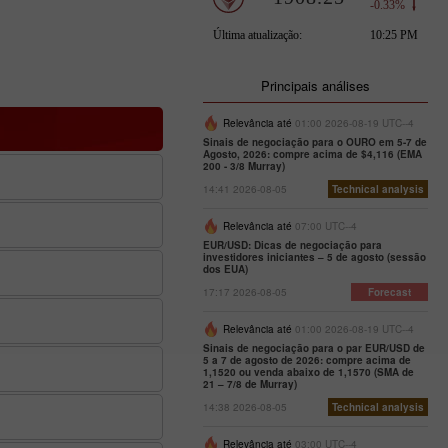
Principais análises
Relevância até
01:00 2026-08-19 UTC--4
Sinais de negociação para o OURO em 5-7 de
Agosto, 2026: compre acima de $4,116 (EMA
200 - 3/8 Murray)
14:41 2026-08-05
Technical analysis
Relevância até
07:00 UTC--4
EUR/USD: Dicas de negociação para
investidores iniciantes – 5 de agosto (sessão
dos EUA)
17:17 2026-08-05
Forecast
Relevância até
01:00 2026-08-19 UTC--4
Sinais de negociação para o par EUR/USD de
5 a 7 de agosto de 2026: compre acima de
1,1520 ou venda abaixo de 1,1570 (SMA de
21 – 7/8 de Murray)
14:38 2026-08-05
Technical analysis
Relevância até
03:00 UTC--4