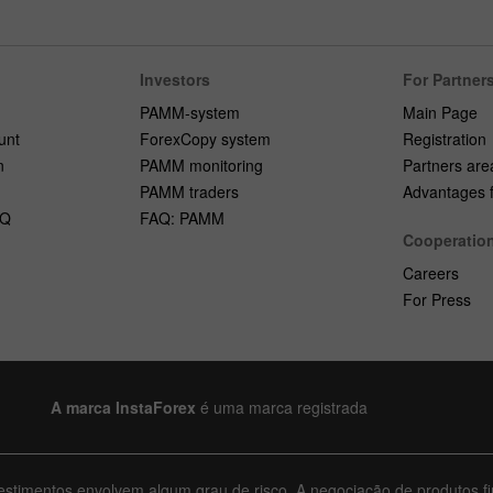
Investors
For Partner
PAMM-system
Main Page
unt
ForexCopy system
Registration
n
PAMM monitoring
Partners are
PAMM traders
Advantages fo
AQ
FAQ: PAMM
Cooperatio
Careers
For Press
A marca InstaForex
é uma marca registrada
vestimentos envolvem algum grau de risco. A negociação de produtos fi