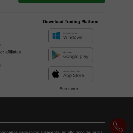
s
Download Trading Platform
a
r affiliates
n
See more...
nanceiros derivativos apresenta um alto risco de perda