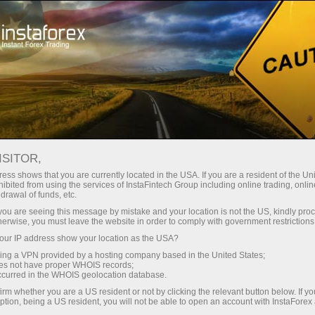
 instanânea da conta
Plataforma de negociação
ra Iniciantes
Para Investidores
Para Parceiros
Campa
eleza Miss Insta Asia de 2015
INSTA
ISITOR,
ta de negociação
Abrir conta demo
ess shows that you are currently located in the USA. If you are a resident of the Uni
ibited from using the services of InstaFintech Group including online trading, online
drawal of funds, etc.
adas
k you are seeing this message by mistake and your location is not the US, kindly pro
herwise, you must leave the website in order to comply with government restrictions
ur IP address show your location as the USA?
de beleza online Miss Insta Asia 2015 aconteceu como pa
sing a VPN provided by a hosting company based in the United States;
oes not have proper WHOIS records;
occurred in the WHOIS geolocation database.
ses, incluindo a Rússia, Cazaquistão, Bielorrússia, Moldávia
irm whether you are a US resident or not by clicking the relevant button below. If y
ption, being a US resident, you will not be able to open an account with InstaForex
As competidoras tiveram que preencher um formulário no site