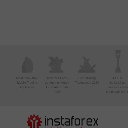
Most Innovative
Corretora Forex
Best Trading
As 100
Mobile Trading
do Ano na Money
Technology 2024
instituições
Application
Expo Abu Dhabi
financeiras mai
2025
confiáveis 2024