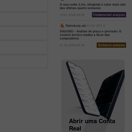
O ouro sobe 2,5%, atingindo o valor mais alto
das últimas quatro semanas
15:21 2026-08-05
Fundamental analysis
Relevância até
07:00 UTC--4
XAU/USD – Análise de preço e previsão: O
cenário técnico mudou a favor dos
compradores
21:33 2026-08-05
Technical analysis
Abrir uma Conta
de
Abrir uma Conta
Demonstração
Real