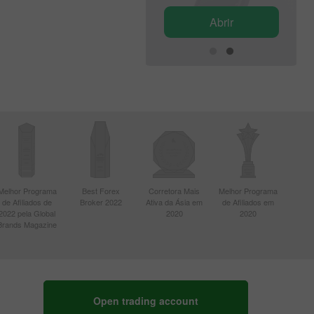
Abrir
Abrir
Melhor Programa
Best Forex
Corretora Mais
Melhor Programa
de Afiliados de
Broker 2022
Ativa da Ásia em
de Afiliados em
2022 pela Global
2020
2020
Brands Magazine
Open trading account