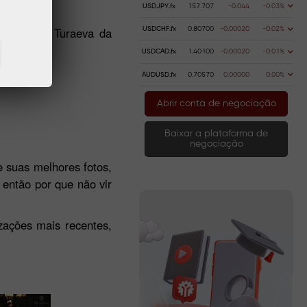
USDJPY.fx
157.707
-0.044
-0.03%
bro. Darya Turaeva da
USDCHF.fx
0.80700
-0.00020
-0.02%
USDCAD.fx
1.40100
-0.00020
-0.01%
AUDUSD.fx
0.70570
0.00000
0.00%
Abrir conta de negociação
Baixar a plataforma de
negociação
e suas melhores fotos,
 então por que não vir
izações mais recentes,