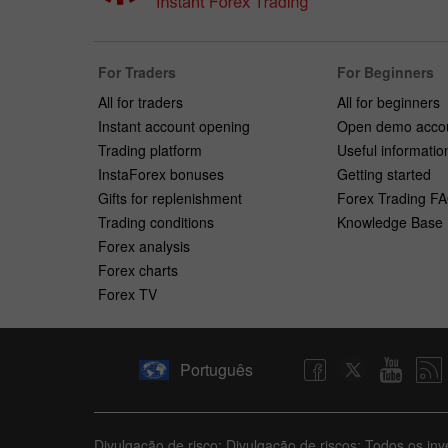
For Traders
For Beginners
All for traders
All for beginners
Instant account opening
Open demo acco
Trading platform
Useful informatio
InstaForex bonuses
Getting started
Gifts for replenishment
Forex Trading F
Trading conditions
Knowledge Base
Forex analysis
Forex charts
Forex TV
Português
Divulgação de risco: Divulgação de riscos: Todos os in