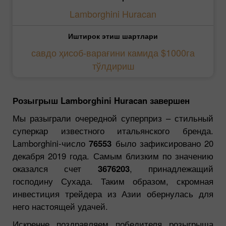
Lamborghini Huracan
Иштирок этиш шартлари
савдо ҳисоб-варағини камида $1000га
тўлдириш
Розыгрыш Lamborghini Huracan завершен
Мы разыграли очередной суперприз – стильный
суперкар известного итальянского бренда.
Lamborghini-число
76553
было зафиксировано 20
декабря 2019 года. Самым близким по значению
оказался счет
3676203
, принадлежащий
господину Сухада. Таким образом, скромная
инвестиция трейдера из Азии обернулась для
него настоящей удачей.
Искренне поздравляем победителя розыгрыша