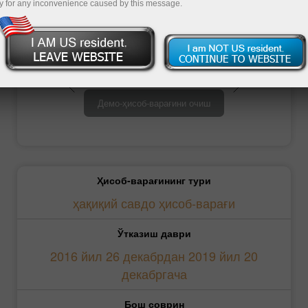
y for any inconvenience caused by this message.
Савдо ҳисоб-варағини очиш
Демо-ҳисоб-варағини очиш
Ҳисоб-варағининг тури
ҳақиқий савдо ҳисоб-варағи
Ўтказиш даври
2016 йил 26 декабрдан 2019 йил 20
декабргача
Бош соврин