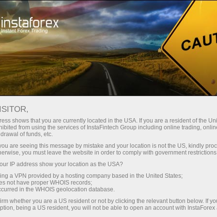
Промоакции
Танловлар
Lamborghini Huracan
ISITOR,
Lamborghini от
ess shows that you are currently located in the USA. If you are a resident of the Uni
ibited from using the services of InstaFintech Group including online trading, online
ИнстаФорекс!
drawal of funds, etc.
k you are seeing this message by mistake and your location is not the US, kindly pro
herwise, you must leave the website in order to comply with government restrictions
Розыгрыш Lamborgini от ИнстаФорек
ur IP address show your location as the USA?
заверешен. Lamborgini-число 76553 было
sing a VPN provided by a hosting company based in the United States;
зафиксировано 20 декабря 2019 года.
oes not have proper WHOIS records;
occurred in the WHOIS geolocation database.
irm whether you are a US resident or not by clicking the relevant button below. If y
Регистрация
ption, being a US resident, you will not be able to open an account with InstaForex