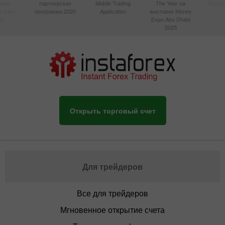
вный
партнерская
Mobile Trading
The Year на
Techno
в Азии
программа 2020
Application
выставке Money
20
Expo Abu Dhabi
2025
Открыть торговый счет
Для трейдеров
Все для трейдеров
Мгновенное открытие счета