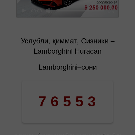
00:00
Услубли, қиммат, Сизники –
Lamborghini Huracan
Lamborghini–сони
7
6
5
5
3