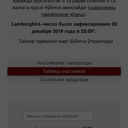
юқорида кўрсатилган 5 та рақам ғолибни 5 та
валюта курси бўйича аниқлайди (
шаклланиш
тамойилини кўриш
).
Lamborghini–число было зафиксировано 20
декабря 2019 года в 23:59*.
* Танлов терминал вақт бўйича ўтказилади
ИнстаФорекс танловлари
Таблица участников
Танловнинг қоидалари