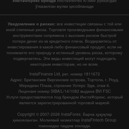
ИнстаФорекс бренди
ИнстаФинтех КГнинг рўйхатдан
ўтказилган мулки ҳисобланади
Уведомление о рисках:
все инвестиции связаны с той или
иной степенью риска. Торговля производными финансовыми
инструментами сопряжена с высоким риском быстрой
потери денег из-за кредитного плеча. Воздержитесь от
инвестирования в какой-либо финансовый продукт, если не
понимаете его природу и истинный уровень риска, которому
подвергаетесь. Эти виды инвестиций могут подходить
некоторым инвесторам, но не всем.
InstaFinance Ltd, рег. номер 1811672
Адрес: Британские Виргинские острова, Тортола, г. Роуд,
Меридиан Плаза, строение Уотерс Эдж, этаж 4.
Лицензия номер SIBA/L/14/1082 выдана BVI FSC
Услуги предоставляются под брендом ИнстаФорекс, который
является зарегистрированной торговой маркой.
Copyright © 2007-2026 InstaForex. Барча ҳуқуқлар
ҳимояланган. Молиявий хизматлар InstaFintech Group
томонидан тақдим этилади.