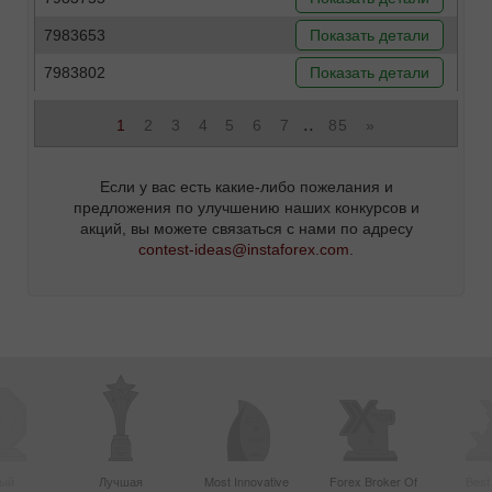
7983653
Показать детали
7983802
Показать детали
..
1
2
3
4
5
6
7
85
»
Если у вас есть какие-либо пожелания и
предложения по улучшению наших конкурсов и
акций, вы можете связаться с нами по адресу
contest-ideas@instaforex.com
.
ый
Лучшая
Most Innovative
Forex Broker Of
Best