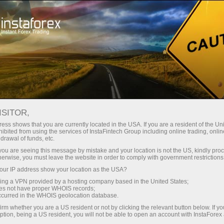
Промоакциялар
Воқеалар
ИнстаФорексдан Lotus ютиб ол
"ИНСТАФОРЕКСДАН LOTUS
ISITOR,
ess shows that you are currently located in the USA. If you are a resident of the Uni
ЮТИБ ОЛ" ТАДБИРИ ЎЗ
ibited from using the services of InstaFintech Group including online trading, online
drawal of funds, etc.
НИҲОЯСИГА ЕТДИ
k you are seeing this message by mistake and your location is not the US, kindly pro
herwise, you must leave the website in order to comply with government restrictions
ur IP address show your location as the USA?
sing a VPN provided by a hosting company based in the United States;
Савдо ҳисоб-варағини очиш
oes not have proper WHOIS records;
occurred in the WHOIS geolocation database.
irm whether you are a US resident or not by clicking the relevant button below. If y
Демо-ҳисоб-варағини очиш
ption, being a US resident, you will not be able to open an account with InstaForex