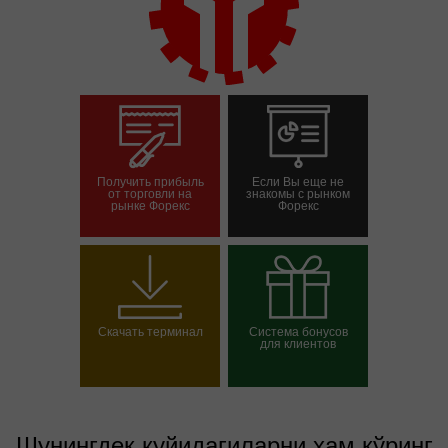
Получить прибыль
Если Вы еще не
от торговли на
знакомы с рынком
рынке Форекс
Форекс
Савдо ҳисоб-
Демо-ҳисоб-варағини
варағини очиш
очиш
Скачать терминал
Система бонусов
для клиентов
Выбрать свой бонус
Шунингдек қуйидагиларни ҳам кўринг