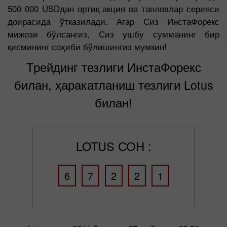
500 000 USDдан ортиқ акция ва танловлар серияси
доирасида ўтказилади. Агар Сиз ИнстаФорекс
мижози бўлсангиз, Сиз ушбу сумманинг бир
қисмининг соҳиби бўлишингиз мумкин!
Трейдинг тезлиги ИнстаФорекс
билан, ҳаракатланиш тезлиги Lotus
билан!
LOTUS СОН :
6
7
2
2
1