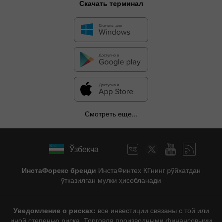
Скачать терминал
Смотреть еще...
Ўзбекча
ИнстаФорекс бренди
ИнстаФинтех КГнинг рўйхатдан
ўтказилган мулки ҳисобланади
Уведомление о рисках:
все инвестиции связаны с той или
иной степенью риска. Торговля производными финансовыми