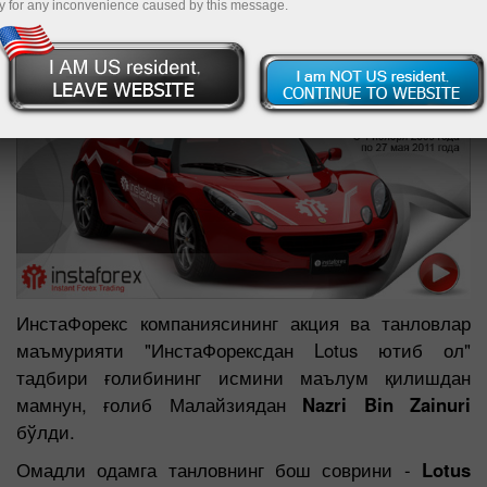
y for any inconvenience caused by this message.
ИнстаФорекс компаниясининг акция ва танловлар
маъмурияти "ИнстаФорексдан Lotus ютиб ол"
тадбири ғолибининг исмини маълум қилишдан
мамнун, ғолиб Малайзиядан
Nazri Bin Zainuri
бўлди.
Омадли одамга танловнинг бош соврини -
Lotus