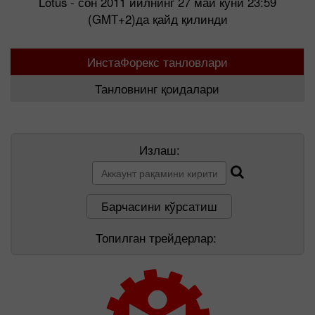
Lotus - сон 2011 йилнинг 27 май куни 23:59
(GMT+2)да қайд қилинди
ИнстаФорекс танловлари
Танловнинг қоидалари
Излаш:
Барчасини кўрсатиш
Топилган трейдерлар: