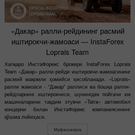
«Дакар» ралли-рейдининг расмий
иштирокчи-жамоаси — InstaForex
Loprais Team
Халқаро ИнстаФорекс брокери InstaForex Loprais
Team «Дакар» ралли-рейди иштирокчи-жамоасининг
расмий мақомли ҳомийси ҳисобланади. «Loprais»
ралли жамоаси - “Дакар” раллиси ва бошқа ралли-
рейдларнинг иштирокчиси, шунингдек пойгачи юк
машиналарини тақдим этувчи «Tatra» автомобил
концерни билан ИнстаФорекс компаниясининг
қўшма лойиҳаси.
Муфассалроқ