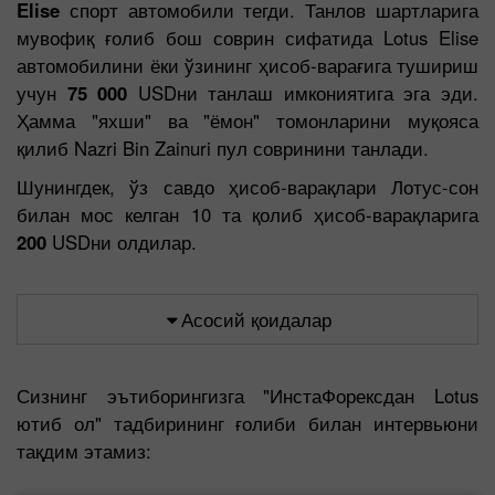
Elise
спорт автомобили тегди. Танлов шартларига
мувофиқ ғолиб бош соврин сифатида Lotus Elise
автомобилини ёки ўзининг ҳисоб-варағига тушириш
учун
75 000
USDни танлаш имкониятига эга эди.
Ҳамма "яхши" ва "ёмон" томонларини муқояса
қилиб Nazri Bin Zainuri пул совринини танлади.
Шунингдек, ўз савдо ҳисоб-варақлари Лотус-сон
билан мос келган 10 та қолиб ҳисоб-варақларига
200
USDни олдилар.
Асосий қоидалар
Сизнинг эътиборингизга "ИнстаФорексдан Lotus
ютиб ол" тадбирининг ғолиби билан интервьюни
тақдим этамиз: