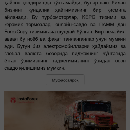
ҳайрон қолдиришда тўхтамайди, булар вақт билан
бизнинг кундалик ҳаётимизнинг бир қисмига
айланади. Бу турбомоторлар, KEPC тизими ва
керамик тормозлар, онлайн-савдо ва ПАММ дан
ForexCopy тизимигача шундай бўлган. Бир неча йил
аввал бу ноёб ва фақат танланганлар учун мумкин
эди. Бугун биз электромобилларни ҳайдаймиз ва
глобал валюта бозорида пиджакнинг чўнтагида
ётган ўзимизнинг гаджетимизнинг ўзидан осон
савдо қилишимиз мумкин.
Муфассалроқ