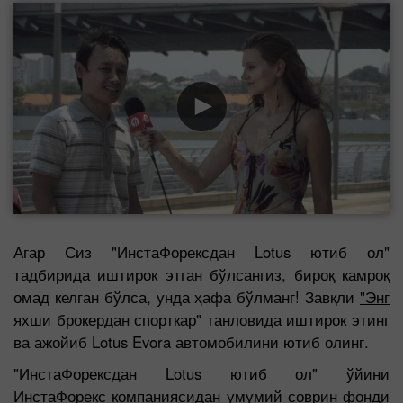
Агар Сиз "ИнстаФорексдан Lotus ютиб ол"
тадбирида иштирок этган бўлсангиз, бироқ камроқ
омад келган бўлса, унда ҳафа бўлманг! Завқли
"Энг
яхши брокердан спорткар"
танловида иштирок этинг
ва ажойиб Lotus Evora автомобилини ютиб олинг.
"ИнстаФорексдан Lotus ютиб ол" ўйини
ИнстаФорекс компаниясидан умумий соврин фонди