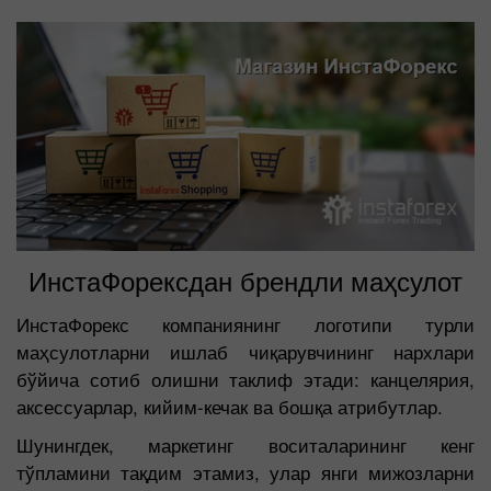
ИнстаФорексдан брендли маҳсулот
ИнстаФорекс компаниянинг логотипи турли
маҳсулотларни ишлаб чиқарувчининг нархлари
бўйича сотиб олишни таклиф этади: канцелярия,
аксессуарлар, кийим-кечак ва бошқа атрибутлар.
Шунингдек, маркетинг воситаларининг кенг
тўпламини тақдим этамиз, улар янги мижозларни