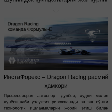
ИнстаФорекс – Dragon Racing расмий
ҳамкори
Профессиорал автоспорт дунёси, ҳудди молия
дунёси каби узлуксиз ривожланади ва энг сўнгги
технологик ишланмаларни жорий этиш билан